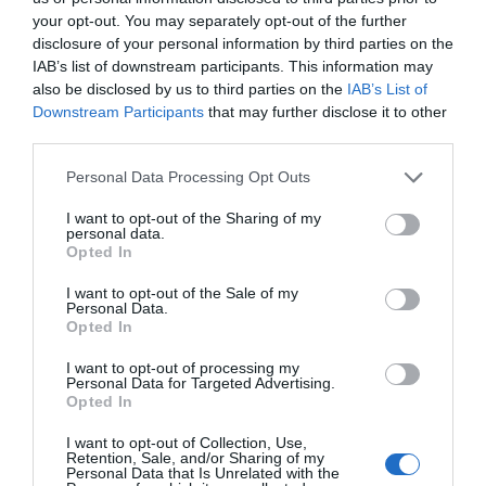
Εικόνα
your opt-out. You may separately opt-out of the further
06.08.2026 | 18:40
Όλες οι τελευταίες ειδήσεις
disclosure of your personal information by third parties on the
IAB’s list of downstream participants. This information may
Έπαθε ηλεκτροπληξία ενώ έκλεβε
also be disclosed by us to third parties on the
IAB’s List of
καλώδια – Οι συνεργοί του τον
Downstream Participants
that may further disclose it to other
εγκατέλειψαν
ΠΕΡΙΣΣΟΤΕΡΑ ΑΠΟ ΕΙΔΗΣΕΙΣ ΕΥΒΟΙΑ
third parties.
06.08.2026 | 18:20
Please note that this website/app uses one or more Google
Personal Data Processing Opt Outs
Πανικός σε πανηγύρι της Εύβοιας:
services and may gather and store information including but
Δείτε τι έγινε χθες το βράδυ
not limited to your visit or usage behaviour. You may click to
I want to opt-out of the Sharing of my
personal data.
grant or deny consent to Google and its third-party tags to
06.08.2026 | 18:00
Opted In
use your data for below specified purposes in below Google
consent section.
I want to opt-out of the Sale of my
Φωτιά στη Σκύρο: Πηγαίνουν
Personal Data.
ενισχύσεις στο Νησί – Τώρα
Opted In
πυροσβεστικά στο λιμάνι της
Νέο σοβαρό τροχαίο
Φωτιά στη Σκύρο:
Κύμης
στην Εύβοια: Τούμπαρε
Συνεχίζει να καίει στο
I want to opt-out of processing my
Personal Data for Targeted Advertising.
αυτοκίνητο
Νησί, συγκλονιστική
06.08.2026 | 17:40
Opted In
μαρτυρία – Νέες
εικόνες και βίντεο
Έρχεται το νέο υπερσύγχρονο
I want to opt-out of Collection, Use,
αθλητικό κέντρο στην Εύβοια –
Retention, Sale, and/or Sharing of my
Personal Data that Is Unrelated with the
Υπογράφτηκε η σύμβαση