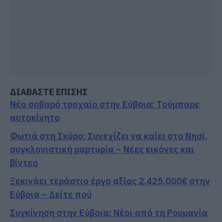
ΔΙΑΒΑΣΤΕ ΕΠΙΣΗΣ
Νέο σοβαρό τροχαίο στην Εύβοια: Τούμπαρε
αυτοκίνητο
Φωτιά στη Σκύρο: Συνεχίζει να καίει στο Νησί,
συγκλονιστική μαρτυρία – Νέες εικόνες και
βίντεο
Ξεκινάει τεράστιο έργο αξίας 2.425.000€ στην
Εύβοια – Δείτε πού
Συγκίνηση στην Εύβοια: Νέοι από τη Ρουμανία