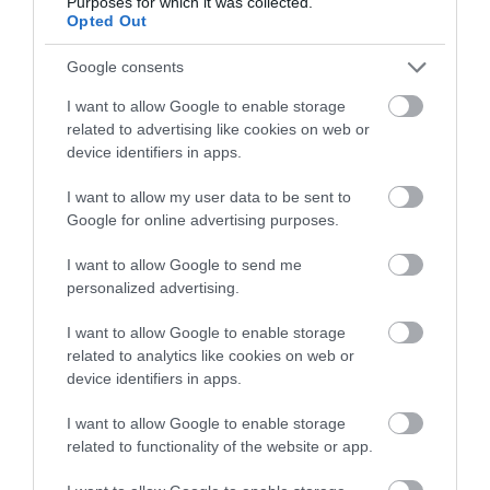
Purposes for which it was collected.
06.08.2026 | 17:20
Opted Out
Προφυλακίστηκε ο 44χρονος για
Google consents
τη φωτιά στη Κεφαλονιά
I want to allow Google to enable storage
06.08.2026 | 17:00
related to advertising like cookies on web or
Ξεκινάει τεράστιο
Ο μεγαλύτερος
device identifiers in apps.
έργο αξίας 2.425.000€
αυτοκινητόδρομος της
Καμία μόνιμη πρόσληψη
στην Εύβοια – Δείτε
Ευρώπης
I want to allow my user data to be sent to
δασκάλων στην Εύβοια – Το θέμα
πού
κατασκευάζεται στην
πάει στην βουλή
Google for online advertising purposes.
Ελλάδα – Πού θα γίνει
06.08.2026 | 16:45
I want to allow Google to send me
personalized advertising.
Έρχεται ισχυρό κύμα ζέστης:
Πότε η θερμοκρασία θα χτυπήσει
I want to allow Google to enable storage
40άρια
related to analytics like cookies on web or
06.08.2026 | 16:30
device identifiers in apps.
Εύβοια: Τέλος στις παράνομες
I want to allow Google to enable storage
χωματερές – Έρχονται πρόστιμα
Συγκίνηση στην Εύβοια:
Πανικός σε πανηγύρι
related to functionality of the website or app.
για όσους πετούν ογκώδη
Νέοι από τη Ρουμανία
της Εύβοιας: Δείτε τι
απορρίμματα
συνόδευσαν την Ιερή
έγινε χθες το βράδυ