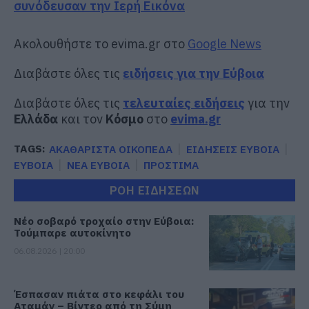
συνόδευσαν την Ιερή Εικόνα
Ακολουθήστε το evima.gr στο
Google News
Διαβάστε όλες τις
ειδήσεις για την Εύβοια
Διαβάστε όλες τις
τελευταίες ειδήσεις
για την
Ελλάδα
και τον
Κόσμο
στο
evima.gr
TAGS:
ΑΚΑΘΑΡΙΣΤΑ ΟΙΚΟΠΕΔΑ
ΕΙΔΗΣΕΙΣ ΕΥΒΟΙΑ
ΕΥΒΟΙΑ
ΝΕΑ ΕΥΒΟΙΑ
ΠΡΟΣΤΙΜΑ
ΡΟΗ ΕΙΔΗΣΕΩΝ
Νέο σοβαρό τροχαίο στην Εύβοια:
Τούμπαρε αυτοκίνητο
06.08.2026 | 20:00
Έσπασαν πιάτα στο κεφάλι του
Αταμάν – Βίντεο από τη Σύμη