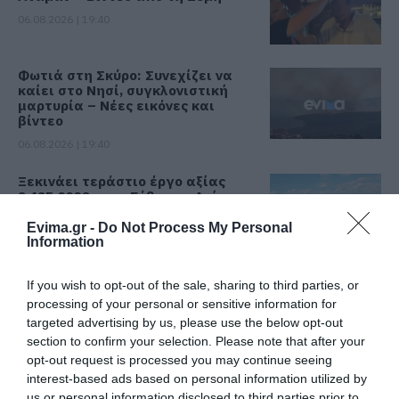
06.08.2026 | 19:40
Φωτιά στη Σκύρο: Συνεχίζει να
καίει στο Νησί, συγκλονιστική
μαρτυρία – Νέες εικόνες και
βίντεο
06.08.2026 | 19:40
Ξεκινάει τεράστιο έργο αξίας
2.425.000€ στην Εύβοια – Δείτε
πού
Evima.gr -
Do Not Process My Personal
06.08.2026 | 19:20
Information
Ο μεγαλύτερος αυτοκινητόδρομος
If you wish to opt-out of the sale, sharing to third parties, or
της Ευρώπης κατασκευάζεται
processing of your personal or sensitive information for
στην Ελλάδα – Πού θα γίνει
targeted advertising by us, please use the below opt-out
06.08.2026 | 19:00
section to confirm your selection. Please note that after your
opt-out request is processed you may continue seeing
Συγκίνηση στην Εύβοια: Νέοι από
interest-based ads based on personal information utilized by
τη Ρουμανία συνόδευσαν την Ιερή
us or personal information disclosed to third parties prior to