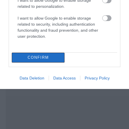
I want to allow Google to enable storage
Εικόνα
06.08.2026 | 16:15
related to personalization.
Προφυλακιστέος ο Αφγανός για
I want to allow Google to enable storage
τη δολοφονία της Βρετανίδας –
Συγκλονιστική κατάθεση της
related to security, including authentication
συζύγου του 28χρονου
functionality and fraud prevention, and other
user protection.
06.08.2026 | 16:00
CONFIRM
Data Deletion
Data Access
Privacy Policy