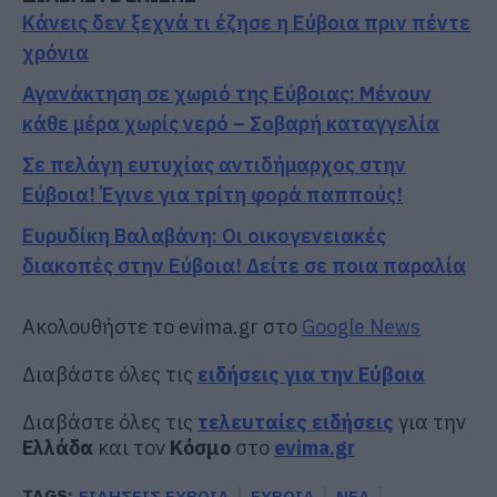
Κάνεις δεν ξεχνά τι έζησε η Εύβοια πριν πέντε
χρόνια
Αγανάκτηση σε χωριό της Εύβοιας: Μένουν
κάθε μέρα χωρίς νερό – Σοβαρή καταγγελία
Σε πελάγη ευτυχίας αντιδήμαρχος στην
Εύβοια! Έγινε για τρίτη φορά παππούς!
Ευρυδίκη Βαλαβάνη: Οι οικογενειακές
διακοπές στην Εύβοια! Δείτε σε ποια παραλία
Ακολουθήστε το evima.gr στο
Google News
Διαβάστε όλες τις
ειδήσεις για την Εύβοια
Διαβάστε όλες τις
τελευταίες ειδήσεις
για την
Ελλάδα
και τον
Κόσμο
στο
evima.gr
TAGS:
ΕΙΔΗΣΕΙΣ ΕΥΒΟΙΑ
ΕΥΒΟΙΑ
ΝΕΑ