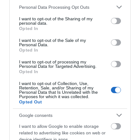
Please note that this website/app uses one or more Google
Personal Data Processing Opt Outs
services and may gather and store information including but
Θρήνος σε όλη την Εύβοια για τον
not limited to your visit or usage behaviour. You may click to
I want to opt-out of the Sharing of my
επιχειρηματία που έφυγε απο
personal data.
grant or deny consent to Google and its third-party tags to
την ζωή
Opted In
Κάνεις δεν ξεχνά τι
Αγανάκτηση σε χωριό
use your data for below specified purposes in below Google
08.08.2026 | 16:20
έζησε η Εύβοια πριν
της Εύβοιας: Μένουν
consent section.
I want to opt-out of the Sale of my
πέντε χρόνια
κάθε μέρα χωρίς νερό –
Personal Data.
Σοβαρή καταγγελία
Πάτρα: Θρήνος για μωράκι μόλις 8
Opted In
ημερών – Νοσηλευόταν στη ΜΕΘ
Νεογνών
I want to opt-out of processing my
Personal Data for Targeted Advertising.
08.08.2026 | 16:00
Opted In
Αρχίζουν τα έργα για το νέο
I want to opt-out of Collection, Use,
Retention, Sale, and/or Sharing of my
κλειστό γυμναστήριο στην Εύβοια
Personal Data that Is Unrelated with the
Purposes for which it was collected.
08.08.2026 | 15:40
Opted Out
Σε πελάγη ευτυχίας
Ευρυδίκη Βαλαβάνη: Οι
αντιδήμαρχος στην
οικογενειακές
Google consents
Φωτιά στη Βοιωτία: Έκτακτα
Εύβοια! Έγινε για τρίτη
διακοπές στην Εύβοια!
μέτρα στήριξης για την εστίαση
φορά παππούς!
Δείτε σε ποια παραλία
I want to allow Google to enable storage
ζητά η ΠΣτΕ
related to advertising like cookies on web or
08.08.2026 | 15:20
device identifiers in apps.