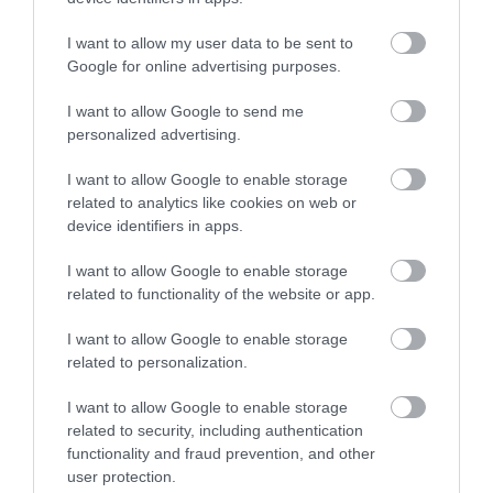
Μεγάλη προσοχή στην Εύβοια:
I want to allow my user data to be sent to
Σπείρα ανοίγει επιχειρήσεις
Google for online advertising purposes.
08.08.2026 | 15:00
I want to allow Google to send me
personalized advertising.
Όμιλος ΔΕΗ: Νέα συμφωνία για
«Κόκκινος»
Θρήνος σε όλη την
χαρτοφυλάκιο έργων ΑΠΕ
I want to allow Google to enable storage
συναγερμός στην
Εύβοια για τον
08.08.2026 | 14:40
Εύβοια: Red Code αύριο
επιχειρηματία που
related to analytics like cookies on web or
Κυριακή – Αυξημένη
έφυγε απο την ζωή
device identifiers in apps.
ετοιμότητα παντού
Σήμερα το μεγαλύτερο πανηγύρι
I want to allow Google to enable storage
του καλοκαιριού στην Εύβοια
related to functionality of the website or app.
08.08.2026 | 14:20
I want to allow Google to enable storage
related to personalization.
I want to allow Google to enable storage
related to security, including authentication
functionality and fraud prevention, and other
user protection.