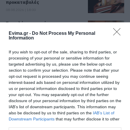
προκαταβολές
08.08.2026 | 18:00
Σε πελάγη ευτυχίας
αντιδήμαρχος στην Εύβοια! Έγινε
για τρίτη φορά παππούς!
Evima.gr -
Do Not Process My Personal
Information
08.08.2026 | 17:40
If you wish to opt-out of the sale, sharing to third parties, or
Ευρυδίκη Βαλαβάνη: Οι
οικογενειακές διακοπές στην
processing of your personal or sensitive information for
Εύβοια! Δείτε σε ποια παραλία
targeted advertising by us, please use the below opt-out
section to confirm your selection. Please note that after your
08.08.2026 | 17:20
Όλες οι τελευταίες ειδήσεις
opt-out request is processed you may continue seeing
interest-based ads based on personal information utilized by
«Κόκκινος» συναγερμός στην
us or personal information disclosed to third parties prior to
Εύβοια: Red Code αύριο Κυριακή –
Αυξημένη ετοιμότητα παντού
your opt-out. You may separately opt-out of the further
ΠΕΡΙΣΣΟΤΕΡΑ ΑΠΟ ΕΙΔΗΣΕΙΣ ΕΥΒΟΙΑ
disclosure of your personal information by third parties on the
08.08.2026 | 17:00
IAB’s list of downstream participants. This information may
also be disclosed by us to third parties on the
IAB’s List of
Ρόδος: Έγραψαν 80χρονη για
Downstream Participants
that may further disclose it to other
κράνος!
third parties.
08.08.2026 | 16:40