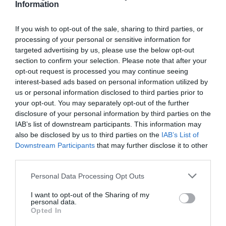
Information
Όλες οι τελευταίες ειδήσεις
Πέθανε κτηνοτρόφος μετά τη
If you wish to opt-out of the sale, sharing to third parties, or
θανάτωση του κοπαδιού του
processing of your personal or sensitive information for
10.08.2026 | 12:00
targeted advertising by us, please use the below opt-out
ΠΕΡΙΣΣΟΤΕΡΑ ΑΠΟ ΕΙΔΗΣΕΙΣ ΕΥΒΟΙΑ
section to confirm your selection. Please note that after your
opt-out request is processed you may continue seeing
Αυτά τα σχολεία αναβαθμίζονται
interest-based ads based on personal information utilized by
στην Εύβοια – Τι έργα γίνονται –
us or personal information disclosed to third parties prior to
Δείτε εικόνες
your opt-out. You may separately opt-out of the further
10.08.2026 | 11:40
disclosure of your personal information by third parties on the
IAB’s list of downstream participants. This information may
Αύγουστος στην Εύβοια: Τι θα
also be disclosed by us to third parties on the
IAB’s List of
γίνει αύριο στα σοκάκια αυτού
Downstream Participants
that may further disclose it to other
χωριού
third parties.
Πένθος στην Εύβοια:
Πού θα γίνει το
10.08.2026 | 11:20
Γυναίκα έχασε τη ζωή
επόμενο πανηγύρι
Please note that this website/app uses one or more Google
της
στην Εύβοια με τη
Personal Data Processing Opt Outs
Μαρία Νομικού
services and may gather and store information including but
Η Λίμνη Ευβοίας γίνεται σημείο
συνάντησης των γεύσεων της
not limited to your visit or usage behaviour. You may click to
I want to opt-out of the Sharing of my
personal data.
Στερεάς Ελλάδας
grant or deny consent to Google and its third-party tags to
Opted In
use your data for below specified purposes in below Google
10.08.2026 | 11:00