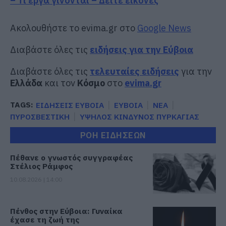
– Τι έργα γίνονται – Δείτε εικόνες
Ακολουθήστε το evima.gr στο
Google News
Διαβάστε όλες τις
ειδήσεις για την Εύβοια
Διαβάστε όλες τις
τελευταίες ειδήσεις
για την
Ελλάδα
και τον
Κόσμο
στο
evima.gr
TAGS:
ΕΙΔΗΣΕΙΣ ΕΥΒΟΙΑ
ΕΥΒΟΙΑ
ΝΕΑ
ΠΥΡΟΣΒΕΣΤΙΚΗ
ΥΨΗΛΟΣ ΚΙΝΔΥΝΟΣ ΠΥΡΚΑΓΙΑΣ
ΡΟΗ ΕΙΔΗΣΕΩΝ
Πέθανε ο γνωστός συγγραφέας
Στέλιος Ράμφος
10.08.2026 | 14:00
Πένθος στην Εύβοια: Γυναίκα
έχασε τη ζωή της