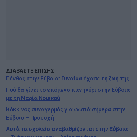
ΔΙΑΒΑΣΤΕ ΕΠΙΣΗΣ
Πένθος στην Εύβοια: Γυναίκα έχασε τη ζωή της
Πού θα γίνει το επόμενο πανηγύρι στην Εύβοια
με τη Μαρία Νομικού
Κόκκινος συναγερμός για φωτιά σήμερα στην
Εύβοια – Προσοχή
Αυτά τα σχολεία αναβαθμίζονται στην Εύβοια