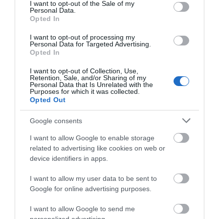
consent section.
I want to opt-out of the Sale of my
Personal Data.
Χαλκίδα: Γιατί φωτίστηκε στα
Opted In
μωβ- ροζ το δημαρχείο στην
παραλία
I want to opt-out of processing my
10.08.2026 | 10:40
Personal Data for Targeted Advertising.
Opted In
Κόκκινος συναγερμός
Αυτά τα σχολεία
για φωτιά σήμερα στην
αναβαθμίζονται στην
Έκτακτη διακοπή νερού στους
Εύβοια – Προσοχή
Εύβοια – Τι έργα
I want to opt-out of Collection, Use,
Ωρεούς Ευβοίας
Retention, Sale, and/or Sharing of my
γίνονται – Δείτε
Personal Data that Is Unrelated with the
10.08.2026 | 10:20
εικόνες
Purposes for which it was collected.
Opted Out
Ελεγκτές της ΑΑΔΕ κατέσχεσαν
Google consents
σχεδόν 1300 φιάλλες παράνομου
ψυκτικού υγρού φρέον (εικόνες)
I want to allow Google to enable storage
10.08.2026 | 10:00
related to advertising like cookies on web or
device identifiers in apps.
Μεγάλο βήμα για την υγεία στη
Βόρεια Εύβοια
I want to allow my user data to be sent to
Αύγουστος στην
Η Λίμνη Ευβοίας
Google for online advertising purposes.
10.08.2026 | 09:40
Εύβοια: Τι θα γίνει
γίνεται σημείο
αύριο στα σοκάκια
συνάντησης των
I want to allow Google to send me
αυτού χωριού
γεύσεων της Στερεάς
Ελλάδας