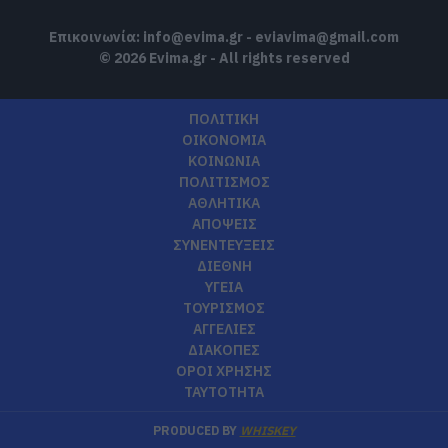
Επικοινωνία:
info@evima.gr
-
eviavima@gmail.com
© 2026 Evima.gr - All rights reserved
ΠΟΛΙΤΙΚΗ
ΟΙΚΟΝΟΜΙΑ
ΚΟΙΝΩΝΙΑ
ΠΟΛΙΤΙΣΜΟΣ
ΑΘΛΗΤΙΚΑ
ΑΠΟΨΕΙΣ
ΣΥΝΕΝΤΕΥΞΕΙΣ
ΔΙΕΘΝΗ
ΥΓΕΙΑ
ΤΟΥΡΙΣΜΟΣ
ΑΓΓΕΛΙΕΣ
ΔΙΑΚΟΠΕΣ
ΟΡΟΙ ΧΡΗΣΗΣ
ΤΑΥΤΟΤΗΤΑ
PRODUCED BY
WHISKEY