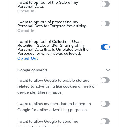
consent section.
I want to opt-out of the Sale of my
Personal Data.
Ακολουθήστε το evima.gr στο
Google News
Opted In
Διαβάστε όλες τις
ειδήσεις για την Εύβοια
I want to opt-out of processing my
Personal Data for Targeted Advertising.
Opted In
Διαβάστε όλες τις
τελευταίες ειδήσεις
για την
Ελλάδα
και τον
Κόσμο
στο
evima.gr
I want to opt-out of Collection, Use,
Retention, Sale, and/or Sharing of my
Personal Data that Is Unrelated with the
TAGS:
ΑΝΤΙΠΥΡΙΚΗ ΠΕΡΙΟΔΟΣ
ΔΑΣΗ
Purposes for which it was collected.
ΕΙΔΗΣΕΙΣ ΕΥΒΟΙΑ
ΕΥΒΟΙΑ
ΚΚΕ
ΝΕΑ ΕΥΒΟΙΑ
Opted Out
ΦΩΤΙΕΣ
Google consents
ΡΟΗ ΕΙΔΗΣΕΩΝ
I want to allow Google to enable storage
related to advertising like cookies on web or
Ευρυδίκη Βαλαβάνη: Οι
οικογενειακές διακοπές στην
device identifiers in apps.
Εύβοια! Δείτε σε ποια παραλία
I want to allow my user data to be sent to
08.08.2026 | 17:20
Google for online advertising purposes.
«Κόκκινος» συναγερμός στην
I want to allow Google to send me
Εύβοια: Red Code αύριο Κυριακή –
Αυξημένη ετοιμότητα παντού