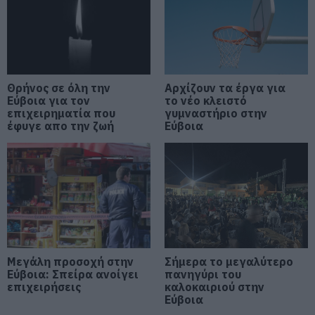
Συρροή πιστών σε αυτό το
Μοναστήρι της Εύβοιας!
08.08.2026 | 14:00
Θρήνος σε όλη την
Αρχίζουν τα έργα για
Έξοδος Αυγούστου: Οι Αθηναίοι
Εύβοια για τον
το νέο κλειστό
«ψηφίζουν» Εύβοια για τις
επιχειρηματία που
γυμναστήριο στην
διακοπές τους!
έφυγε απο την ζωή
Εύβοια
08.08.2026 | 13:40
Μεταφορές χρημάτων: Σε ποιες
περιπτώσεις η ΑΑΔΕ επιβάλλει
φόρο από 10% έως 40%
08.08.2026 | 13:20
Εικόνες σοκ σε κοιμητήριο της
Εύβοιας: Δείτε τι έκαναν
Μεγάλη προσοχή στην
Σήμερα το μεγαλύτερο
08.08.2026 | 13:00
Εύβοια: Σπείρα ανοίγει
πανηγύρι του
επιχειρήσεις
καλοκαιριού στην
Εύβοια
Α. Ο. Χαλκίς: Πρώτο φιλικό σήμερα