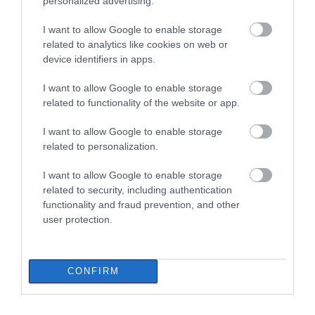
personalized advertising.
08.08.2026 | 17:00
I want to allow Google to enable storage
related to analytics like cookies on web or
Ρόδος: Έγραψαν 80χρονη για
device identifiers in apps.
κράνος!
08.08.2026 | 16:40
I want to allow Google to enable storage
related to functionality of the website or app.
Θρήνος σε όλη την Εύβοια για τον
I want to allow Google to enable storage
επιχειρηματία που έφυγε απο
related to personalization.
την ζωή
08.08.2026 | 16:20
I want to allow Google to enable storage
related to security, including authentication
Πάτρα: Θρήνος για μωράκι μόλις 8
functionality and fraud prevention, and other
ημερών – Νοσηλευόταν στη ΜΕΘ
user protection.
Νεογνών
08.08.2026 | 16:00
CONFIRM
Αρχίζουν τα έργα για το νέο
κλειστό γυμναστήριο στην Εύβοια
08.08.2026 | 15:40