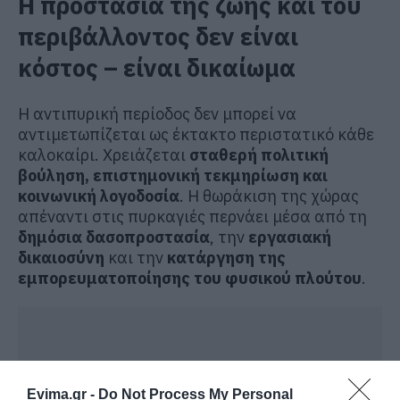
Η προστασία της ζωής και του
περιβάλλοντος δεν είναι
κόστος – είναι δικαίωμα
Η αντιπυρική περίοδος δεν μπορεί να
αντιμετωπίζεται ως έκτακτο περιστατικό κάθε
καλοκαίρι. Χρειάζεται
σταθερή πολιτική
βούληση, επιστημονική τεκμηρίωση και
κοινωνική λογοδοσία
. Η θωράκιση της χώρας
απέναντι στις πυρκαγιές περνάει μέσα από τη
δημόσια δασοπροστασία
, την
εργασιακή
δικαιοσύνη
και την
κατάργηση της
εμπορευματοποίησης του φυσικού πλούτου
.
Evima.gr -
Do Not Process My Personal