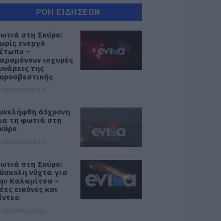
ΡΟΗ ΕΙΔΗΣΕΩΝ
ωτιά στη Σκύρο:
ωρίς ενεργό
έτωπο –
αραμένουν ισχυρές
υνάμεις της
υροσβεστικής
.08.2026 | 00:10
υνελήφθη 63χρονη
ια τη φωτιά στη
κύρο
.08.2026 | 23:15
ωτιά στη Σκύρο:
ύσκολη νύχτα για
ην Καλαμίτσα –
έες εικόνες και
ίντεο
.08.2026 | 22:04