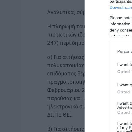
participants
Downstream 
Αναλυτικά, σύμφωνα με την απόφ
Please note
information 
Η πληρωμή του επιδόματος θέρμαν
deny consent
πιστωτικών ιδρυμάτων, κατά παρέ
in below Go
247) περί δημόσιου λογιστικού. Ε
Persona
α) Για αιτήσεις που υποβάλλοντα
πολυκατοικίας εφόσον έχει γίνει 
I want t
Opted 
επιδόματος θέρμανσης που δικαιο
πραγματοποιηθεισών αγορών πετ
I want t
Φεβρουαρίου 2019, με την επιφύλ
Opted 
παρούσας και με την υποβολή των
I want 
ηλεκτρονικό σύστημα παρακολού
Advertis
Opted 
ΔΙ.ΠΕ.ΘΕ..
I want t
of my P
β) Για αιτήσεις που υποβάλλοντα
was col