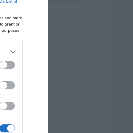
B’s List of
 λόγος που
ηγανίζουμε ψάρια
er and store
ου Σωτήρος – Πως
α κάνετε το τέλειο
to grant or
αγείρεμα
ed purposes
.08.2026 | 20:20
ρήνος στην Εύβοια:
φυγε από τη ζωή ο
7χρονος που είχε
ροχαίο με
γριογούρουνο
.08.2026 | 20:20
έο σοβαρό τροχαίο
την Εύβοια:
ούμπαρε
υτοκίνητο
.08.2026 | 20:00
σπασαν πιάτα στο
εφάλι του Αταμάν