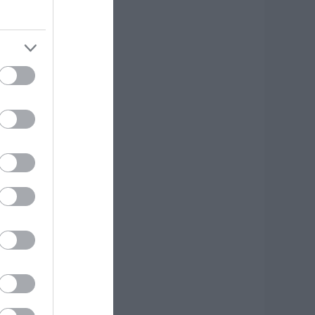
 Βίντεο από τη
ύμη
.08.2026 | 19:40
ωτιά στη Σκύρο:
υνεχίζει να καίει
το Νησί,
υγκλονιστική
αρτυρία – Νέες
ικόνες και βίντεο
.08.2026 | 19:40
εκινάει τεράστιο
ργο αξίας
.425.000€ στην
ύβοια – Δείτε πού
.08.2026 | 19:20