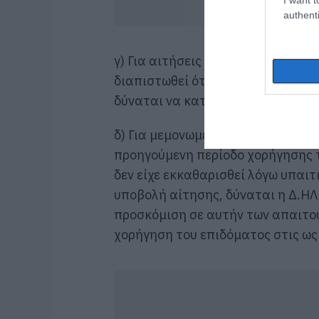
authenti
γ) Για αιτήσεις που εμπίπτουν στ
διαπιστωθεί ότι ο αιτών είναι δι
δύναται να καταβάλλεται έως 11
δ) Για μεμονωμένες περιπτώσεις 
προηγούμενη περίοδο χορήγησης τ
δεν είχε εκκαθαρισθεί λόγω υπαι
υποβολή αίτησης, δύναται η Δ.ΗΛΕ
προσκόμιση σε αυτήν των απαιτού
χορήγηση του επιδόματος στις ως