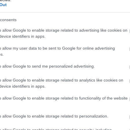
–
ο ποσό επιδόματος θέρμανσης που
Out
Σ
των πραγματοποιηθεισών αγορών πετρελαίου
06
consents
προϋπολογισθέν για την ικανοποίηση των
α 6 και 7 της παρούσας, καταβάλλεται έως
Φ
o allow Google to enable storage related to advertising like cookies on
Σ
evice identifiers in apps.
ξη των διατάξεων του άρθρου 6 της παρούσας
σ
σ
χων φορολογικών στοιχείων στο ηλεκτρονικό
o allow my user data to be sent to Google for online advertising
μ
ίου θέρμανσης από τα μέλη ΔΙ.ΠΕ.ΘΕ..
ε
s.
06
to allow Google to send me personalized advertising.
Ξ
έ
o allow Google to enable storage related to analytics like cookies on
2
evice identifiers in apps.
Ε
o allow Google to enable storage related to functionality of the website
06
o allow Google to enable storage related to personalization.
o allow Google to enable storage related to security, including