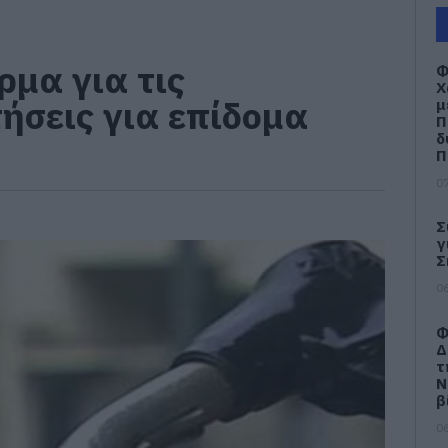
ρμα για τις
Φ
Χ
τήσεις για επίδομα
μ
Π
δ
Π
07
Σ
γ
Σ
06
Φ
Δ
τ
Ν
β
06