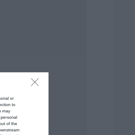
εότερα για τη
ωτιά στη Σκύρο:
ινδύνευσε
τηνοτροφική
ονάδα – Νέο βίντεο
.08.2026 | 21:00
αφές: Τα οφέλη
ης μέτριας
ατανάλωσης
ύμφωνα με ειδικό
το μικροβίωμα του
ντέρου
.08.2026 | 21:00
sonal or
Ανάσα» για τους
ection to
γρότες στην
ou may
ύβοια:
λοκληρώθηκε
 personal
εγάλο έργο
out of the
 downstream
.08.2026 | 20:40