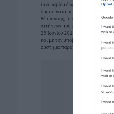
Ιανουαρίου έως 31 Μαΐου 2019, τ
Opted 
δικαιούνται οι αιτούντες βάσει 
Google 
θέρμανσης, αφού αφαιρεθεί ποσό 
αιτήσεων που εμπίπτουν στα άρθρ
I want t
web or d
28 Ιουνίου 2019, με την επιφύλα
και με την υποβολή των αντίστοι
I want t
σύστημα παρακολούθησης πετρελα
purpose
I want 
I want t
web or d
I want t
or app.
I want t
I want t