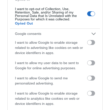
Χωρίς νερό σήμερα αυτές οι
I want to opt-out of Collection, Use,
περιοχές της Εύβοιας
Retention, Sale, and/or Sharing of my
Καραμπόλα τεσσάρων
Ο απόλυτος οδηγός για
Personal Data that Is Unrelated with the
06.08.2026 | 09:15
οχημάτων προκάλεσε
να ζήσεις τη Σαντορίνη
Purposes for which it was collected.
αναστάτωση στην
από τη θάλασσα
Opted Out
κυκλοφορία
Ποιες περιοχές θα έχουν σήμερα
Google consents
(6/8) διακοπή ρεύματος στην
Εύβοια
I want to allow Google to enable storage
06.08.2026 | 09:00
related to advertising like cookies on web or
device identifiers in apps.
I want to allow my user data to be sent to
Google for online advertising purposes.
I want to allow Google to send me
personalized advertising.
I want to allow Google to enable storage
related to analytics like cookies on web or
device identifiers in apps.