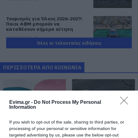
Τουρισμός για Όλους 2026-2027:
Ποιοι ΑΦΜ μπορούν να
καταθέσουν σήμερα αίτηση
06.08.2026 | 11:30
Όλες οι τελευταίες ειδήσεις
Φίδι έκανε βόλτες σε αυλή
σπιτιού στην Εύβοια – Εικόνες
06.08.2026 | 11:15
ΠΕΡΙΣΣΟΤΕΡΑ ΑΠΟ ΚΟΙΝΩΝΙΑ
Γνωρίστε τα αρχαιολογικά
ευρήματα της Εύβοιας! Δείτε τα
σημεία ξενάγησης
Evima.gr -
Do Not Process My Personal
06.08.2026 | 11:00
Information
Δείτε εδώ που και πότε θα γίνει
το επόμενο πανηγύρι στην Εύβοια
If you wish to opt-out of the sale, sharing to third parties, or
processing of your personal or sensitive information for
06.08.2026 | 10:45
Εορτολόγιο: Ποιοι
Κοριτσάκι βρέθηκε
targeted advertising by us, please use the below opt-out
γιορτάζουν σήμερα,
μόνο στους δρόμους –