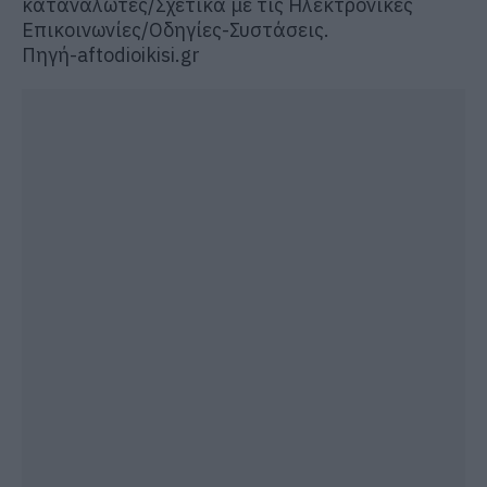
καταναλωτές/Σχετικά με τις Ηλεκτρονικές
Επικοινωνίες/Οδηγίες-Συστάσεις.
Πηγή-aftodioikisi.gr