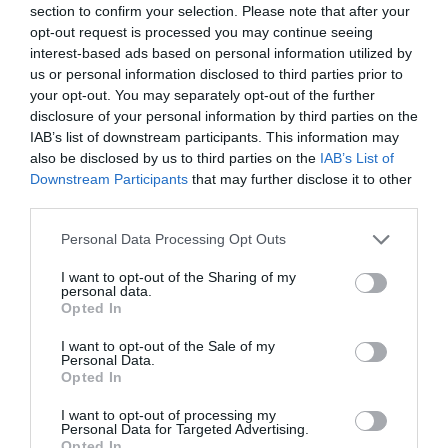
section to confirm your selection. Please note that after your
Πέμπτη 6 Αυγούστου
Χειροπέδες στον
25χρονο πατέρα του
opt-out request is processed you may continue seeing
Σε αυτό τον Δήμο της Εύβοιας τα
έργα δεν κάνουν διακοπές! Που
interest-based ads based on personal information utilized by
έριξε άσφαλτο ο δήμαρχος
us or personal information disclosed to third parties prior to
your opt-out. You may separately opt-out of the further
06.08.2026 | 10:30
disclosure of your personal information by third parties on the
IAB’s list of downstream participants. This information may
Μεταμόρφωση του Σωτήρος: Η
γιορτή που θα θυμίζει πάντα την
also be disclosed by us to third parties on the
IAB’s List of
καταστροφική φωτιά στη Βόρεια
Downstream Participants
that may further disclose it to other
Εύβοια
third parties.
06.08.2026 | 10:00
Σοκ σε επαρχιακό
Η λειτουργία στα
Please note that this website/app uses one or more Google
Personal Data Processing Opt Outs
δρόμο: Οδηγός κάνει
κλειδιά του
services and may gather and store information including but
τετραπλή προσπέραση
Στα «κάγκελα» οι δάσκαλοι για
αυτοκινήτου που λίγοι
τους διορισμούς: «Η Εύβοια δεν
not limited to your visit or usage behaviour. You may click to
I want to opt-out of the Sharing of my
πάνω σε στροφή
οδηγοί γνωρίζουν και
personal data.
μπορεί να παραμένει αόρατη»
(βίντεο)
είναι πολύ χρήσιμη το
grant or deny consent to Google and its third-party tags to
Opted In
καλοκαίρι
use your data for below specified purposes in below Google
06.08.2026 | 09:45
consent section.
I want to opt-out of the Sale of my
Personal Data.
Καλοκαίρι στην Εύβοια: Πώς οι
Opted In
νέοι γέμισαν με κόσμο και φέτος
το χωριό τους!
I want to opt-out of processing my
06.08.2026 | 09:30
Personal Data for Targeted Advertising.
Opted In