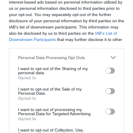
για τρακτέρ που δεν παρέλαβε
interest-based ads based on personal information utilized by
us or personal information disclosed to third parties prior to
07.08.2026 | 21:20
your opt-out. You may separately opt-out of the further
disclosure of your personal information by third parties on the
Τραγωδία στην Εύβοια: Άνδρας
IAB’s list of downstream participants. This information may
ανασύρθηκε χωρίς τις αισθήσεις
του από τη θάλασσα
also be disclosed by us to third parties on the
IAB’s List of
Downstream Participants
that may further disclose it to other
07.08.2026 | 20:57
third parties.
Όλες οι τελευταίες ειδήσεις
Ανακοινώθηκαν νέες προσλήψεις
Please note that this website/app uses one or more Google
Personal Data Processing Opt Outs
σε δήμο της Εύβοιας: Δείτε εδώ
services and may gather and store information including but
07.08.2026 | 20:40
not limited to your visit or usage behaviour. You may click to
I want to opt-out of the Sharing of my
ΠΕΡΙΣΣΟΤΕΡΑ ΑΠΟ ΚΟΙΝΩΝΙΑ
personal data.
grant or deny consent to Google and its third-party tags to
Opted In
use your data for below specified purposes in below Google
Ποιοι και γιατί θα πάρουν
consent section.
I want to opt-out of the Sale of my
διπλάσια σύνταξη τον Αύγουστο
Personal Data.
Opted In
07.08.2026 | 20:20
I want to opt-out of processing my
Personal Data for Targeted Advertising.
Δείτε τι έκανε Δήμος της Εύβοιας
Opted In
για τις φωτιές
I want to opt-out of Collection, Use,
07.08.2026 | 20:00
Ο καιρός αλλάζει
Νέο τροχαίο με υλικές