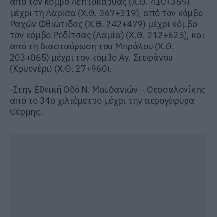
από τον κόμβο Λεπτοκαρυάς (Χ.Θ. 410+359)
μέχρι τη Λάρισα (Χ.Θ. 367+319), από τον κόμβο
Ραχών Φθιώτιδας (Χ.Θ. 242+479) μέχρι κόμβο
τον κόμβο Ροδίτσας (Λαμία) (Χ.Θ. 212+625), και
από τη διασταύρωση του Μπράλου (Χ.Θ.
203+065) μέχρι τον κόμβο Αγ. Στεφάνου
(Κρυονέρι) (Χ.Θ. 27+960).
-Στην Εθνική Οδό Ν. Μουδανιών − Θεσσαλονίκης
από το 34ο χιλιόμετρο μέχρι την αερογέφυρα
Θέρμης.