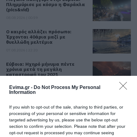
Πλημμύρισε με κόσμο η Φαράκλα
(pics&vid)
08.08.2026 | 00:59
Ο καιρός αλλάζει πρόσωπο:
Έρχονται 40άρια μαζί με
θυελλώδη μελτέμια
07.08.2026 | 22:20
Εύβοια: Ηχηρό μήνυμα πέντε
χρόνια μετά τη μεγάλη
καταστροφή του 2021
07.08.2026 | 22:00
Evima.gr -
Do Not Process My Personal
Information
Νέο τροχαίο με υλικές ζημιές
07.08.2026 | 21:40
If you wish to opt-out of the sale, sharing to third parties, or
processing of your personal or sensitive information for
targeted advertising by us, please use the below opt-out
section to confirm your selection. Please note that after your
Εύβοια: Γυναίκα έπεσε θύμα
opt-out request is processed you may continue seeing
διαδικτυακής απάτης – Πλήρωσε