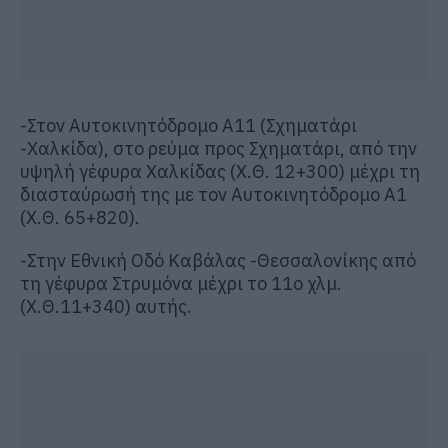
-Στον Αυτοκινητόδρομο Α11 (Σχηματάρι
-Χαλκίδα), στο ρεύμα προς Σχηματάρι, από την
υψηλή γέφυρα Χαλκίδας (Χ.Θ. 12+300) μέχρι τη
διασταύρωσή της με τον Αυτοκινητόδρομο Α1
(Χ.Θ. 65+820).
-Στην Εθνική Οδό Καβάλας -Θεσσαλονίκης από
τη γέφυρα Στρυμόνα μέχρι το 11ο χλμ.
(Χ.Θ.11+340) αυτής.