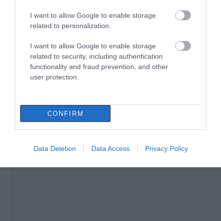
Τραγική κατάληξη είχε η
I want to allow Google to enable storage
θαλάσσια εκδρομή για 57χρονο
related to personalization.
Αυτοψία στα καμένα:
Οδηγός λεωφορείου
τουρίστα
37 σπίτια κρίθηκαν
υπέστη καρδιακό
07.08.2026 | 18:20
I want to allow Google to enable storage
κατεδαφιστέα στο
επεισόδιο ενώ
Πόρτο Γερμενό
οδηγούσε
related to security, including authentication
Βαρύ πένθος για τον εκπαιδευτικό
functionality and fraud prevention, and other
από την Εύβοια που έφυγε από τη
user protection.
ζωή
07.08.2026 | 18:00
CONFIRM
Data Deletion
Data Access
Privacy Policy