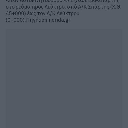
-Στον Αυτοκινητόδρομο Α71 (Λεύκτρο-Σπάρτη),
στο ρεύμα προς Λεύκτρο, από Α/Κ Σπάρτης (Χ.Θ.
45+000) έως τον Α/Κ Λεύκτρου
(0+000).Πηγή:iefimerida.gr