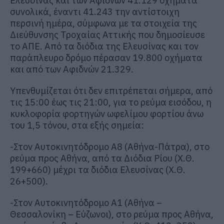
Ελευσίνας και των Αφιδνών 41.129 οχήματα
συνολικά, έναντι 41.243 την αντίστοιχη
περσινή ημέρα, σύμφωνα με τα στοιχεία της
Διεύθυνσης Τροχαίας Αττικής που δημοσίευσε
το ΑΠΕ. Από τα διόδια της Ελευσίνας και τον
παράπλευρο δρόμο πέρασαν 19.800 οχήματα
και από των Αφιδνών 21.329.
Υπενθυμίζεται ότι δεν επιτρέπεται σήμερα, από
τις 15:00 έως τις 21:00, για το ρεύμα εισόδου, η
κυκλοφορία φορτηγών ωφελίμου φορτίου άνω
του 1,5 τόνου, στα εξής σημεία:
-Στον Αυτοκινητόδρομο Α8 (Αθήνα-Πάτρα), στο
ρεύμα προς Αθήνα, από τα Διόδια Ρίου (Χ.Θ.
199+660) μέχρι τα διόδια Ελευσίνας (Χ.Θ.
26+500).
-Στον Αυτοκινητόδρομο Α1 (Αθήνα –
Θεσσαλονίκη – Εύζωνοι), στο ρεύμα προς Αθήνα,