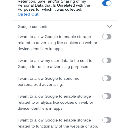
Retention, Sale, and/or Sharing of my
πρόσωπο: Έρχονται
ζημιές
Personal Data that Is Unrelated with the
40άρια μαζί με
Purposes for which it was collected.
θυελλώδη μελτέμια
Opted Out
Μητέρα και γιος οι νεκροί από τη
σύγκρουση αυτοκινήτου με
φορτηγό
Google consents
07.08.2026 | 19:40
I want to allow Google to enable storage
related to advertising like cookies on web or
Ράγισαν καρδιές στην Εύβοια: Το
device identifiers in apps.
τελευταίο «αντίο» στον 36χρονο
επιχειρηματία
I want to allow my user data to be sent to
07.08.2026 | 19:10
Google for online advertising purposes.
Μητέρα και γιος οι
Τραγική κατάληξη είχε
νεκροί από τη
η θαλάσσια εκδρομή
Νέο επίδομα 600 ευρώ για
I want to allow Google to send me
σύγκρουση
για 57χρονο τουρίστα
σπουδαστές: Οι δικαιούχοι
personalized advertising.
αυτοκινήτου με
07.08.2026 | 19:00
φορτηγό
I want to allow Google to enable storage
related to analytics like cookies on web or
Αυτός ο δήμος της Εύβοιας πάει
device identifiers in apps.
στα δικαστήρια για τις
ανεμογεννήτριες
I want to allow Google to enable storage
07.08.2026 | 18:40
related to functionality of the website or app.