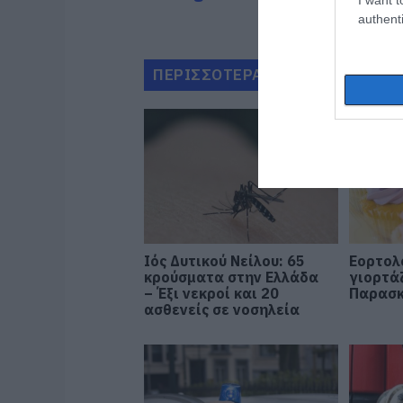
authenti
ΠΕΡΙΣΣΟΤΕΡΑ ΑΠΟ ΚΟΙΝΩΝΙΑ
Ιός Δυτικού Νείλου: 65
Εορτολ
κρούσματα στην Ελλάδα
γιορτά
– Έξι νεκροί και 20
Παρασκ
ασθενείς σε νοσηλεία