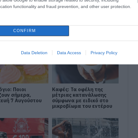
cation functionality and fraud prevention, and other user protection.
CONFIRM
Data Deletion
Data Access
Privacy Policy
όγιο: Ποιοι
Καφές: Τα οφέλη της
ζουν σήμερα,
μέτριας κατανάλωσης
ευή 7 Αυγούστου
σύμφωνα με ειδικό στο
μικροβίωμα του εντέρου