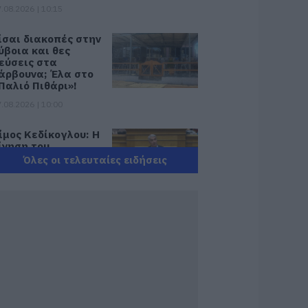
.08.2026 | 10:15
ίσαι διακοπές στην
ύβοια και θες
εύσεις στα
άρβουνα; Έλα στο
Παλιό Πιθάρι»!
.08.2026 | 10:00
ίμος Κεδίκογλου: Η
ίνηση του
ουλευτή που
Όλες οι τελευταίες ειδήσεις
τρέλανε»
θελοντές στην
ύβοια
.08.2026 | 09:45
ός Δυτικού Νείλου:
5 κρούσματα στην
λλάδα – Έξι νεκροί
αι 20 ασθενείς σε
οσηλεία
.08.2026 | 09:30