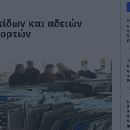
ίδων και αδειών
Η
ε
εορτών
γ
Σ
έ
07
Τ
γ
γ
α
Ε
07
Σ
μ
σ
σ
α
φ