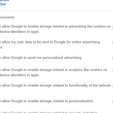
Out
07
Σ
consents
γ
Σ
o allow Google to enable storage related to advertising like cookies on
evice identifiers in apps.
06
o allow my user data to be sent to Google for online advertising
Φ
s.
Δ
τ
Ν
to allow Google to send me personalized advertising.
β
06
o allow Google to enable storage related to analytics like cookies on
evice identifiers in apps.
gle News
o allow Google to enable storage related to functionality of the website
ην Εύβοια
o allow Google to enable storage related to personalization.
δήσεις
για την
Ελλάδα
και τον
Κόσμο
στο
o allow Google to enable storage related to security, including