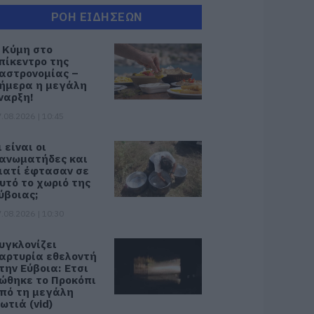
ΡΟΗ ΕΙΔΗΣΕΩΝ
 Κύμη στο
πίκεντρο της
αστρονομίας –
ήμερα η μεγάλη
ναρξη!
.08.2026 | 10:45
ι είναι οι
ανωματήδες και
ιατί έφτασαν σε
υτό το χωριό της
ύβοιας;
.08.2026 | 10:30
υγκλονίζει
αρτυρία εθελοντή
την Εύβοια: Ετσι
ώθηκε το Προκόπι
πό τη μεγάλη
ωτιά (vid)