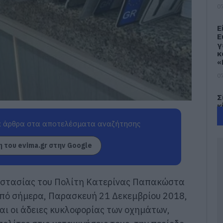
07
Ε
Ε
γ
κ
«
07
Σ
κ
β
«
 άρθρα στα αποτελέσματα αναζήτησης
ε
Ε
 του evima.gr στην Google
07
Ι
στασίας του Πολίτη Κατερίνας Παπακώστα
6
Ε
από σήμερα, Παρασκευή 21 Δεκεμβρίου 2018,
κ
ν
 και οι άδειες κυκλοφορίας των οχημάτων,
07