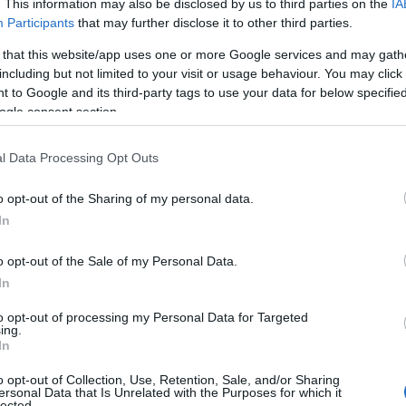
. This information may also be disclosed by us to third parties on the
IA
στάθμευση) και
Α
Participants
that may further disclose it to other third parties.
.Ο.Κ. (πινακίδα Ρ-40, απαγορεύεται η στάση
07
 that this website/app uses one or more Google services and may gath
προβλέπεται αφαίρεση της άδειας και των
including but not limited to your visit or usage behaviour. You may click 
Κ
ος για είκοσι (20) ημέρες, σύμφωνα με την
3
 to Google and its third-party tags to use your data for below specifi
η
.Ο.Κ., όπως έχει τροποποιηθεί και ισχύει με
ogle consent section.
Ε
του Ν.4530/2018.
07
l Data Processing Opt Outs
αφορούν στην παρεμπόδιση ραμπών διάβασης
Ε
θμευση σε αποκλειστικές ή γενικές θέσεις
o opt-out of the Sharing of my personal data.
τ
άρθρο 29 παρ. 1 εδ. β’ του Ν.4530/2018).
σ
In
έ
ων προαναφερόμενων στοιχείων οδήγησης και
τ
o opt-out of the Sale of my Personal Data.
α
υ διοικητικού προστίμου.
In
07
άσεων που έχουν εκδοθεί από δικαστικές ή
to opt-out of processing my Personal Data for Targeted
Φ
ing.
ά, καθώς δεν εμπίπτουν στην ανωτέρω
Χ
In
μ
είων.
Π
o opt-out of Collection, Use, Retention, Sale, and/or Sharing
δ
ersonal Data that Is Unrelated with the Purposes for which it
Π
lected.