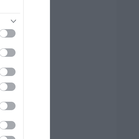
.08.2026 | 00:10
υνελήφθη 63χρονη
ια τη φωτιά στη
κύρο
.08.2026 | 23:15
ωτιά στη Σκύρο:
ύσκολη νύχτα για
ην Καλαμίτσα –
έες εικόνες και
ίντεο
.08.2026 | 22:04