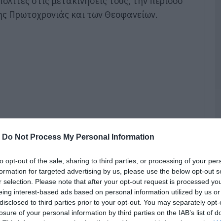
πολίτες στις μετακινήσεις τους, την περίοδο
ης Πρωτοχρονιάς και των Θεοφανείων.
Υ
σ
Σ
6
07
Ε
γ
μ
τ
τ
07
-
Do Not Process My Personal Information
Π
θ
to opt-out of the sale, sharing to third parties, or processing of your per
σ
formation for targeted advertising by us, please use the below opt-out s
07
r selection. Please note that after your opt-out request is processed y
δήγησης και κυκλοφορίας που έχουν
eing interest-based ads based on personal information utilized by us or
νομικές Αρχές μέχρι σήμερα, Πέμπτη 20
Ε
disclosed to third parties prior to your opt-out. You may separately opt-
γ
θες παραβάσεις:
losure of your personal information by third parties on the IAB’s list of
Π