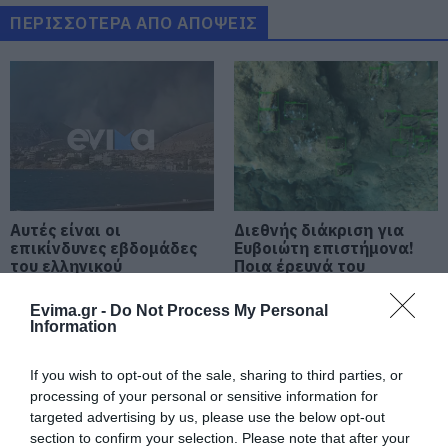
στη Θεσσαλονίκη
ΠΕΡΙΣΣΟΤΕΡΑ ΑΠΟ ΑΠΟΨΕΙΣ
08.08.2026 | 19:20
Κάνεις δεν ξεχνά τι έζησε η
Εύβοια πριν πέντε χρόνια
08.08.2026 | 19:00
Σε δημοπρασία η μπάλα των
ιστορικών γκολ του Μαραντόνα
Αυτές είναι οι
Διεθνής διάκριση για
08.08.2026 | 18:40
επικίνδυνες εβδομάδες
Ευβοιώτη επιστήμονα!
του ελληνικού
Ποια έρευνά του
καλοκαιριού για
πρωταγωνιστεί
Αγανάκτηση σε χωριό της
φωτιές
παγκοσμίως
Evima.gr -
Do Not Process My Personal
Εύβοιας: Μένουν κάθε μέρα χωρίς
Information
νερό – Σοβαρή καταγγελία
08.08.2026 | 18:20
If you wish to opt-out of the sale, sharing to third parties, or
processing of your personal or sensitive information for
Αγροτικές ενισχύσεις: Ποιοι θα
targeted advertising by us, please use the below opt-out
λάβουν νωρίτερα τις
section to confirm your selection. Please note that after your
προκαταβολές