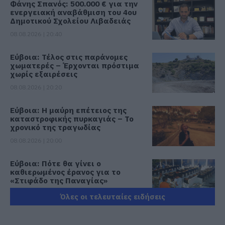
Φάνης Σπανός: 500.000 € για την
ενεργειακή αναβάθμιση του 4ου
Δημοτικού Σχολείου Λιβαδειάς
08.08.2026 | 20:40
Εύβοια: Τέλος στις παράνομες
χωματερές – Έρχονται πρόστιμα
χωρίς εξαιρέσεις
08.08.2026 | 20:20
Εύβοια: Η μαύρη επέτειος της
καταστροφικής πυρκαγιάς – Το
χρονικό της τραγωδίας
08.08.2026 | 20:00
Εύβοια: Πότε θα γίνει ο
καθιερωμένος έρανος για το
«Στιφάδο της Παναγίας»
08.08.2026 | 19:40
Όλες οι τελευταίες ειδήσεις
Ο Αλέξης Τσίπρας παρουσιάζει το
οικονομικό πρόγραμμα της ΕΛ.Α.Σ.