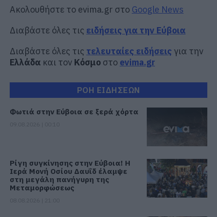
Ακολουθήστε το evima.gr στο
Google News
Διαβάστε όλες τις
ειδήσεις για την Εύβοια
Διαβάστε όλες τις
τελευταίες ειδήσεις
για την
Ελλάδα
και τον
Κόσμο
στο
evima.gr
ΡΟΗ ΕΙΔΗΣΕΩΝ
Φωτιά στην Εύβοια σε ξερά χόρτα
09.08.2026 | 00:10
Ρίγη συγκίνησης στην Εύβοια! Η
Ιερά Μονή Οσίου Δαυΐδ έλαμψε
στη μεγάλη πανήγυρη της
Μεταμορφώσεως
08.08.2026 | 21:00