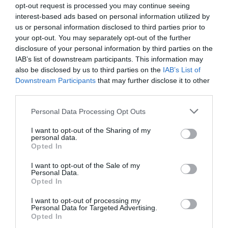
opt-out request is processed you may continue seeing
08.08.2026 | 18:00
interest-based ads based on personal information utilized by
Καρκίνος: Τα
us or personal information disclosed to third parties prior to
περιστατικά
Σε πελάγη ευτυχίας
your opt-out. You may separately opt-out of the further
αντιδήμαρχος στην Εύβοια! Έγινε
αναμένεται να
disclosure of your personal information by third parties on the
για τρίτη φορά παππούς!
αυξηθούν κατά 67%
IAB’s list of downstream participants. This information may
έως το 2050
08.08.2026 | 17:40
also be disclosed by us to third parties on the
IAB’s List of
Downstream Participants
that may further disclose it to other
Ευρυδίκη Βαλαβάνη: Οι
third parties.
οικογενειακές διακοπές στην
Εύβοια! Δείτε σε ποια παραλία
Please note that this website/app uses one or more Google
Personal Data Processing Opt Outs
08.08.2026 | 17:20
services and may gather and store information including but
not limited to your visit or usage behaviour. You may click to
I want to opt-out of the Sharing of my
personal data.
«Κόκκινος» συναγερμός στην
grant or deny consent to Google and its third-party tags to
Opted In
Εύβοια: Red Code αύριο Κυριακή –
use your data for below specified purposes in below Google
Αυξημένη ετοιμότητα παντού
consent section.
I want to opt-out of the Sale of my
08.08.2026 | 17:00
Personal Data.
Opted In
Ρόδος: Έγραψαν 80χρονη για
I want to opt-out of processing my
κράνος!
Personal Data for Targeted Advertising.
Opted In
08.08.2026 | 16:40