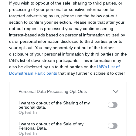
Συγκλονιστική
If you wish to opt-out of the sale, sharing to third parties, or
πάει στην βουλή
κατάθεση της συζύγου
processing of your personal or sensitive information for
του 28χρονου
06.08.2026 | 16:45
targeted advertising by us, please use the below opt-out
section to confirm your selection. Please note that after your
Έρχεται ισχυρό κύμα ζέστης:
opt-out request is processed you may continue seeing
Πότε η θερμοκρασία θα χτυπήσει
interest-based ads based on personal information utilized by
40άρια
us or personal information disclosed to third parties prior to
06.08.2026 | 16:30
your opt-out. You may separately opt-out of the further
disclosure of your personal information by third parties on the
Εύβοια: Τέλος στις παράνομες
IAB’s list of downstream participants. This information may
χωματερές – Έρχονται πρόστιμα
also be disclosed by us to third parties on the
IAB’s List of
για όσους πετούν ογκώδη
Εορτολόγιο: Ποιοι
Κοριτσάκι βρέθηκε
απορρίμματα
Downstream Participants
that may further disclose it to other
γιορτάζουν σήμερα,
μόνο στους δρόμους –
third parties.
Πέμπτη 6 Αυγούστου
Χειροπέδες στον
06.08.2026 | 16:15
25χρονο πατέρα του
Please note that this website/app uses one or more Google
Personal Data Processing Opt Outs
Προφυλακιστέος ο Αφγανός για
services and may gather and store information including but
τη δολοφονία της Βρετανίδας –
not limited to your visit or usage behaviour. You may click to
I want to opt-out of the Sharing of my
Συγκλονιστική κατάθεση της
personal data.
συζύγου του 28χρονου
grant or deny consent to Google and its third-party tags to
Opted In
use your data for below specified purposes in below Google
06.08.2026 | 16:00
consent section.
I want to opt-out of the Sale of my
Personal Data.
Opted In