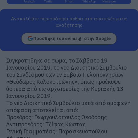
Facebook
Twitter
E-mail
WhatsApp
Messenger
Ανακαλύψτε περισσότερα άρθρα στα αποτελέσματα
αναζήτησης
Προσθήκη του evima.gr στην Google
Συγκροτήθηκε σε σώμα, το Σάββατο 19
Ιανουαρίου 2019, το νέο Διοικητικό Συμβούλιο
του Συνδέσμου των εν Ευβοία Πελοποννησίων
«Θεόδωρος Κολοκοτρώνης», όπως προέκυψε
ύστερα από τις αρχαιρεσίες της Κυριακής 13
Ιανουαρίου 2019.
Το νέο Διοικητικό Συμβούλιο μετά από ομόφωνη
απόφαση αποτελείται από:
Πρόεδρος: Γεωργουλόπουλος Θεοδόσης
Αντιπρόεδρος: Τζίφας Κώστας
Γενική Γραμματέας: Παρασκευοπούλου