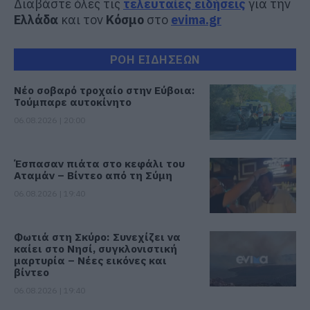
Διαβάστε όλες τις
τελευταίες ειδήσεις
για την
Ελλάδα
και τον
Κόσμο
στο
evima.gr
ΡΟΗ ΕΙΔΗΣΕΩΝ
Νέο σοβαρό τροχαίο στην Εύβοια:
Τούμπαρε αυτοκίνητο
06.08.2026 | 20:00
Έσπασαν πιάτα στο κεφάλι του
Αταμάν – Βίντεο από τη Σύμη
06.08.2026 | 19:40
Φωτιά στη Σκύρο: Συνεχίζει να
καίει στο Νησί, συγκλονιστική
μαρτυρία – Νέες εικόνες και
βίντεο
06.08.2026 | 19:40