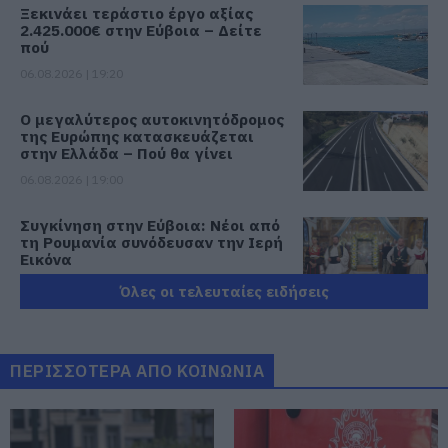
Ξεκινάει τεράστιο έργο αξίας
2.425.000€ στην Εύβοια – Δείτε
πού
06.08.2026 | 19:20
Ο μεγαλύτερος αυτοκινητόδρομος
της Ευρώπης κατασκευάζεται
στην Ελλάδα – Πού θα γίνει
06.08.2026 | 19:00
Συγκίνηση στην Εύβοια: Νέοι από
τη Ρουμανία συνόδευσαν την Ιερή
Εικόνα
06.08.2026 | 18:40
Όλες οι τελευταίες ειδήσεις
Έπαθε ηλεκτροπληξία ενώ έκλεβε
καλώδια – Οι συνεργοί του τον
εγκατέλειψαν
ΠΕΡΙΣΣΟΤΕΡΑ ΑΠΟ ΚΟΙΝΩΝΙΑ
06.08.2026 | 18:20
Πανικός σε πανηγύρι της Εύβοιας: