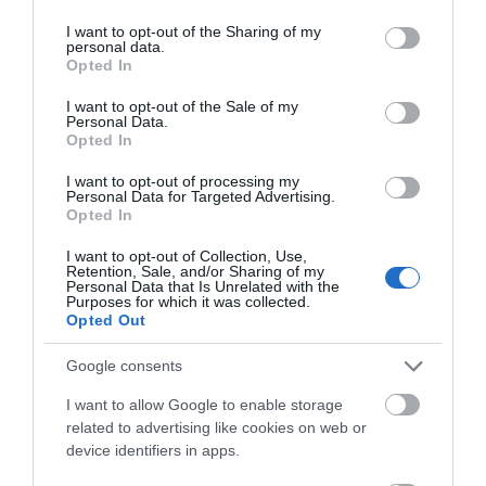
Χαλκίδα: Γιατί φωτίστηκε στα
services and may gather and store information including but
μωβ- ροζ το δημαρχείο στην
not limited to your visit or usage behaviour. You may click to
I want to opt-out of the Sharing of my
παραλία
personal data.
grant or deny consent to Google and its third-party tags to
Opted In
10.08.2026 | 10:40
use your data for below specified purposes in below Google
consent section.
I want to opt-out of the Sale of my
Μεγάλη φωτιά στον
Αίγινα: 48χρονος
Έκτακτη διακοπή νερού στους
Personal Data.
Κουβαρά Αττικής:
ανασύρθηκε χωρίς τις
Ωρεούς Ευβοίας
Opted In
Ήχησε το 112, καίει
αισθήσεις του από τη
10.08.2026 | 10:20
κοντά σε σπίτια
θάλασσα
I want to opt-out of processing my
Personal Data for Targeted Advertising.
Opted In
Ελεγκτές της ΑΑΔΕ κατέσχεσαν
σχεδόν 1300 φιάλλες παράνομου
I want to opt-out of Collection, Use,
ψυκτικού υγρού φρέον (εικόνες)
Retention, Sale, and/or Sharing of my
Personal Data that Is Unrelated with the
10.08.2026 | 10:00
Purposes for which it was collected.
Opted Out
Google consents
I want to allow Google to enable storage
related to advertising like cookies on web or
device identifiers in apps.