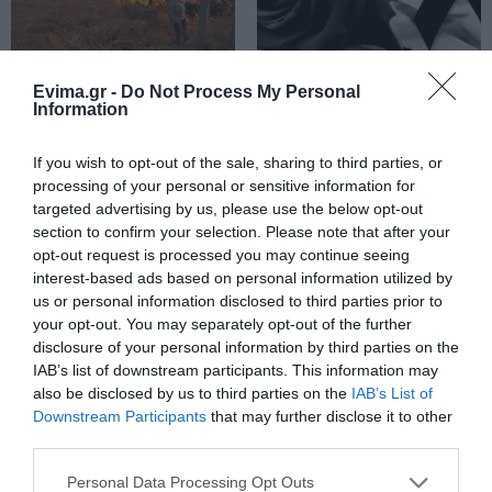
Πέθανε κτηνοτρόφος μετά τη
θανάτωση του κοπαδιού του
10.08.2026 | 12:00
Εύβοια: Έκαιγε
Πέθανε ο γνωστός
Evima.gr -
Do Not Process My Personal
σκουπίδια και του
συγγραφέας Στέλιος
Information
ήρθε… «καυτό»
Ράμφος
πρόστιμο 2.625 ευρώ
Αυτά τα σχολεία αναβαθμίζονται
If you wish to opt-out of the sale, sharing to third parties, or
στην Εύβοια – Τι έργα γίνονται –
Δείτε εικόνες
processing of your personal or sensitive information for
targeted advertising by us, please use the below opt-out
10.08.2026 | 11:40
section to confirm your selection. Please note that after your
opt-out request is processed you may continue seeing
Αύγουστος στην Εύβοια: Τι θα
interest-based ads based on personal information utilized by
γίνει αύριο στα σοκάκια αυτού
χωριού
us or personal information disclosed to third parties prior to
your opt-out. You may separately opt-out of the further
10.08.2026 | 11:20
disclosure of your personal information by third parties on the
Πέθανε κτηνοτρόφος
Εορτολόγιο: Ποιοι
IAB’s list of downstream participants. This information may
μετά τη θανάτωση του
γιορτάζουν σήμερα,
Η Λίμνη Ευβοίας γίνεται σημείο
κοπαδιού του
Δευτέρα 10 Αυγούστου
also be disclosed by us to third parties on the
IAB’s List of
συνάντησης των γεύσεων της
Στερεάς Ελλάδας
Downstream Participants
that may further disclose it to other
third parties.
10.08.2026 | 11:00
Please note that this website/app uses one or more Google
Personal Data Processing Opt Outs