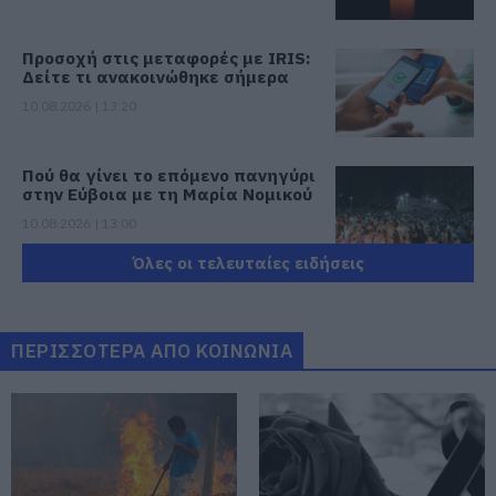
Προσοχή στις μεταφορές με IRIS:
Δείτε τι ανακοινώθηκε σήμερα
10.08.2026 | 13:20
Πού θα γίνει το επόμενο πανηγύρι
στην Εύβοια με τη Μαρία Νομικού
10.08.2026 | 13:00
Όλες οι τελευταίες ειδήσεις
e-ΕΦΚΑ και ΔΥΠΑ: Ποιοι θα
πάρουν λεφτά τις επόμενες
ημέρες
ΠΕΡΙΣΣΟΤΕΡΑ ΑΠΟ ΚΟΙΝΩΝΙΑ
10.08.2026 | 12:40
Κόκκινος συναγερμός για φωτιά
σήμερα στην Εύβοια – Προσοχή
10.08.2026 | 12:20