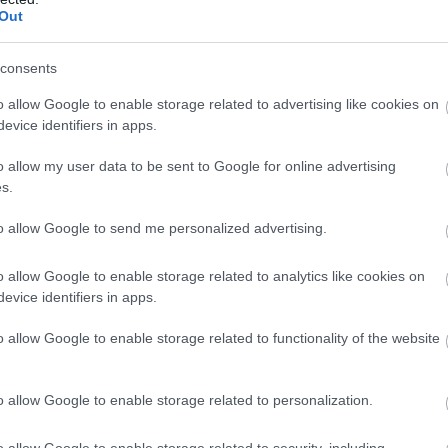
Σ
Out
Β
Α
ικό μηχανισμό, αφού όλες οι βασικές
π
δ
consents
ίδα στην ενότητα «Απόρρητο και ασφάλεια».
ι
ο
o allow Google to enable storage related to advertising like cookies on
 θέλετε να δίνετε την πληροφορία της
evice identifiers in apps.
09
ας επισημαίνουν με ετικέτα στις
νδιαφέρον έχει η ενότητα με τίτλο «Τα
o allow my user data to be sent to Google for online advertising
Ο
s.
Σ
πορείτε να μάθετε πάνω κάτω τι ξέρει το
ε
έχετε επισκεφθεί, ποιες εφαρμογές και
Ι
to allow Google to send me personalized advertising.
αθείτε, γίνεται και λίγο πιο τρομακτικό. Το
09
 τη δραστηριότητά σας με συγκεκριμένα
o allow Google to enable storage related to analytics like cookies on
evice identifiers in apps.
πορείτε να ελέγξετε. Τέλος, υπάρχει και η
αι δεδομένα» με ρυθμίσεις για το είδος των
o allow Google to enable storage related to functionality of the website
 πλατφόρμα του Twitter αλλά και για το αν
αι σε συνεργαζόμενες εταιρείες. Όπως
o allow Google to enable storage related to personalization.
 αρκετή ώρα και στο Twitter.
o allow Google to enable storage related to security, including