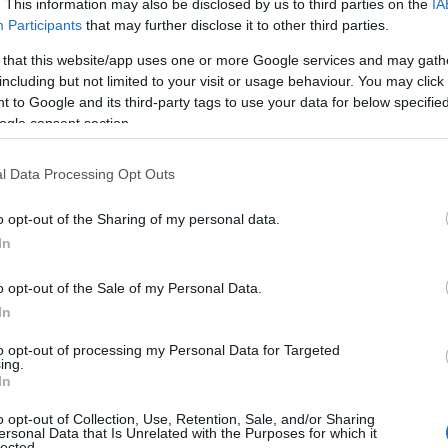
. This information may also be disclosed by us to third parties on the
IA
ρώπων που θα βλέπουν τις δημοσιεύσεις σας,
Participants
that may further disclose it to other third parties.
Π
αλλαγές στις Ρυθμίσεις και εργαλεία
Α
 that this website/app uses one or more Google services and may gath
μ
Από εδώ μπορείτε να επιλέξετε ανάμεσα σε
including but not limited to your visit or usage behaviour. You may click 
τ
δα οι δημοσιεύσεις άλλων στις οποίες έχετε
φ
 to Google and its third-party tags to use your data for below specifi
ο
 ποιοι μπορούν να βλέπουν τις δημοσιεύσεις
ogle consent section.
09
ζήτησης που λειτουργεί εκτός του Facebook
l Data Processing Opt Outs
ύν τη σελίδα σας στο κοινωνικό δίκτυο.
Ε
π
του Facebook είναι πολλές και θα πρέπει να
o opt-out of the Sharing of my personal data.
κ
 δείτε τι σας ταιριάζει και τι όχι.
Σ
In
τ
ραφής από το Facebook θα πρέπει να έχετε
09
o opt-out of the Sale of my Personal Data.
α επηρεάσετε τη λειτουργικότητα άλλων
In
Π
ποιείτε. Για παράδειγμα αν έχετε εγγραφεί
π
to opt-out of processing my Personal Data for Targeted
ε
ing.
του Facebook λογαριασμού σας και
σ
In
 πολύ πιθανό πως θα χρειαστεί να
09
o opt-out of Collection, Use, Retention, Sale, and/or Sharing
ersonal Data that Is Unrelated with the Purposes for which it
lected.