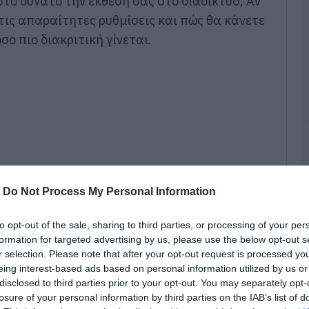
στο δυνατό την έκθεσή σας στο διαδίκτυο; Αν
τ
 τις απαραίτητες ρυθμίσεις και πώς θα κάνετε
09
σο πιο διακριτική γίνεται.
Κ
Ε
τ
Λ
κ
α
09
Σ
Δ
χ
-
Do Not Process My Personal Information
χ
χ
to opt-out of the sale, sharing to third parties, or processing of your per
09
formation for targeted advertising by us, please use the below opt-out s
r selection. Please note that after your opt-out request is processed y
Π
eing interest-based ads based on personal information utilized by us or
τ
3
disclosed to third parties prior to your opt-out. You may separately opt-
διαγράψετε τον λογαριασμό σας αλλά απλώς
losure of your personal information by third parties on the IAB’s list of
09