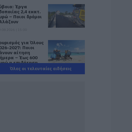
ύβοια: Έργα
δοποιίας 2,4 εκατ.
υρώ – Ποιοι δρόμοι
λλάζουν
.08.2026 | 15:00
ουρισμός για Όλους
026-2027: Ποιοι
άνουν αίτηση
ήμερα – Έως 600
υρώ η επιδότηση
Όλες οι τελευταίες ειδήσεις
.08.2026 | 14:40
κτακτα μέτρα και
παγορεύσεις
ήμερα στην Εύβοια
 Μεγάλη προσοχή!
.08.2026 | 14:20
-ΕΦΚΑ και ΔΥΠΑ:
οιοι δικαιούχοι
ληρώνονται έως