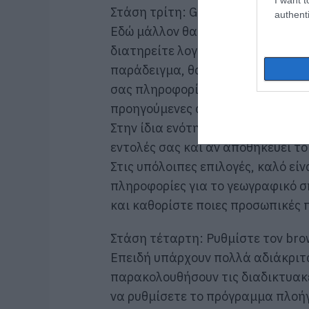
Στάση τρίτη: Google
authenti
Εδώ μάλλον θα χρειαστεί να επενδ
διατηρείτε λογαριασμό σε μία από
παράδειγμα, θα πρέπει να πάτε στ
σας πληροφορίες και τα δεδομένα
προηγούμενες αναζητήσεις σας, κ
Στην ίδια ενότητα θα διαπιστώστ
εντολές σας και αν αποθηκεύει το
Στις υπόλοιπες επιλογές, καλό εί
πληροφορίες για το γεωγραφικό σ
και καθορίστε ποιες προσωπικές 
Στάση τέταρτη: Ρυθμίστε τον bro
Επειδή υπάρχουν πολλά αδιάκριτα
παρακολουθήσουν τις διαδικτυακ
να ρυθμίσετε το πρόγραμμα πλοήγ