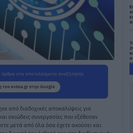
Ε
ο
ε
α
09
Τ
2
κ
σ
ε
09
 άρθρα στα αποτελέσματα αναζήτησης
Έ
 του evima.gr στην Google
α
σ
–
ηκε από διαδοχικές αποκαλύψεις για
09
αι σκιώδεις συνεργασίες που εξέθεσαν
e
στε μετά από όλα όσα έχετε ακούσει και
Π
π