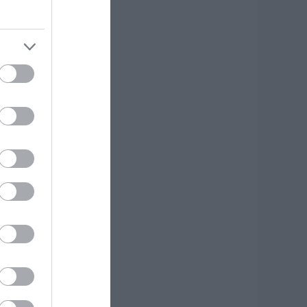
υναγερμός στη
όρεια Εύβοια:
γελάδες
ετάγονται στο
ρόμο- Η έκκληση
ερέα στους
δηγούς
.08.2026 | 11:40
 Λευτέρης
τεργίου
πιστρέφει στην
στιαία!
.08.2026 | 11:20