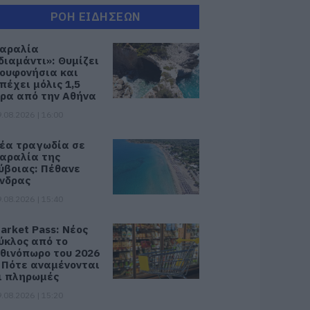
ΡΟΗ ΕΙΔΗΣΕΩΝ
αραλία
διαμάντι»: Θυμίζει
ουφονήσια και
πέχει μόλις 1,5
ρα από την Αθήνα
.08.2026 | 16:00
έα τραγωδία σε
αραλία της
ύβοιας: Πέθανε
νδρας
.08.2026 | 15:40
arket Pass: Νέος
ύκλος από το
θινόπωρο του 2026
 Πότε αναμένονται
ι πληρωμές
.08.2026 | 15:20