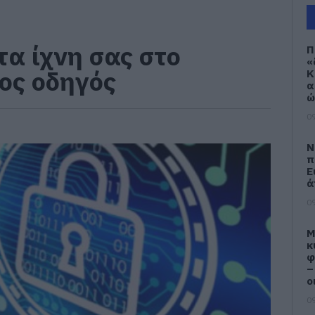
τα ίχνη σας στο
Π
«
μος οδηγός
Κ
α
ώ
09
Ν
π
Ε
ά
09
M
κ
φ
–
ο
09