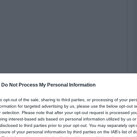
Ε
ε
έ
Ε
06
Θ
Ά
ζ
06
Φ
Α
τ
-
Do Not Process My Personal Information
τ
 η αύξηση του κατώτατου μισθού.
06
to opt-out of the sale, sharing to third parties, or processing of your per
 την αύξηση του κατώτατου μισθού μπαίνουν
formation for targeted advertising by us, please use the below opt-out s
«
ίου στο υπουργικό συμβούλιο. Ουσιαστικά,
r selection. Please note that after your opt-out request is processed y
Ε
eing interest-based ads based on personal information utilized by us or
π
ου υποκατώτατου, ενώ η απόφαση αυτή θα
ο
disclosed to third parties prior to your opt-out. You may separately opt-
επιδόματα και αμοιβές διαμορφώνοντας νέο
losure of your personal information by third parties on the IAB’s list of
06