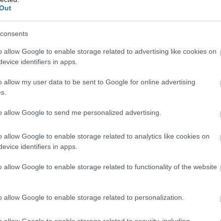
π
α ποσοστά φτώχειας.
Out
ε
σ
06
consents
 από το 2019 για δυο εκατομμύρια
o allow Google to enable storage related to advertising like cookies on
Σ
τ
evice identifiers in apps.
τιά νέο ποσό σύνταξης, το οποίο για την
δ
ι με “επιπλέον ποσό”. Η κατάργηση των
δ
o allow my user data to be sent to Google for online advertising
ά
 για 1,4 εκατ. συνταξιούχους και
s.
δ
τουν σήμερα οι εν λόγω δικαιούχοι από
06
to allow Google to send me personalized advertising.
αι συγκαταβαλόμενα οικογενειακά επιδόματα.
και 18% επειδή η σύνταξή τους βγαίνει με τον
o allow Google to enable storage related to analytics like cookies on
 από αυτή που εισπράττουν σήμερα. Από την
evice identifiers in apps.
υν σταδιακές αυξήσεις στις αποδοχές τους
o allow Google to enable storage related to functionality of the website
σύνταξη βγαίνει υψηλότερη από αυτή που
βουν την αύξηση που δικαιούνται σε 5
o allow Google to enable storage related to personalization.
019 μέχρι και το 2023. Εκτός αναπροσαρμογής
νταξιούχοι του πρ. ΟΓΑ.
o allow Google to enable storage related to security, including