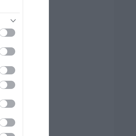
ότε θα γίνει το
πόμενο πανηγύρι
την Εύβοια
.08.2026 | 10:45
ε αυτό τον Δήμο
ης Εύβοιας τα έργα
εν κάνουν
ιακοπές! Που έριξε
σφαλτο ο
ήμαρχος
.08.2026 | 10:30