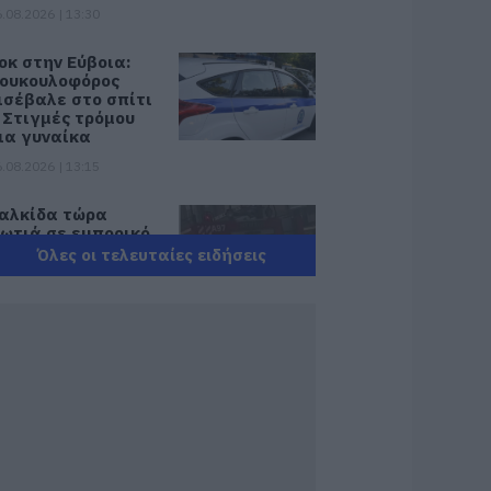
.08.2026 | 13:30
οκ στην Εύβοια:
ουκουλοφόρος
ισέβαλε στο σπίτι
 Στιγμές τρόμου
ια γυναίκα
.08.2026 | 13:15
αλκίδα τώρα
ωτιά σε εμπορικό
ατάστημα
Όλες οι τελευταίες ειδήσεις
.08.2026 | 13:00
 μικρός μουσικός
ου έγινε το
ρόσωπο της
ραδιάς σε
ανηγύρι της
ύβοιας
.08.2026 | 12:45