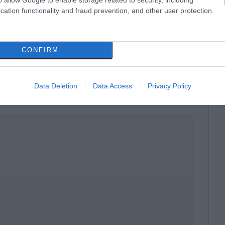
υ αποχώρησαν από 13 Μαίου 2016 έως 31
cation functionality and fraud prevention, and other user protection.
μα προσωπικής διαφοράς, το οποίο και
ξιοδοτούνται από 1/1/2019 και μετά δεν
αλλά μόνο την σύνταξή τους όπως αυτή
CONFIRM
λου.
Data Deletion
Data Access
Privacy Policy