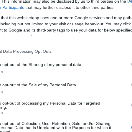
ού τομέα. Μερικά παραδείγματα του νέου
. This information may also be disclosed by us to third parties on the
IA
Participants
that may further disclose it to other third parties.
.gr. Συγκεκριμένα: Η αύξηση του κατώτατου
Τ
2
ευρώ μικτά για άγαμο, νεοπροσλαμβανόμενο
 that this website/app uses one or more Google services and may gath
Α
including but not limited to your visit or usage behaviour. You may click 
κ
ικότητα, αναμένεται να κλειδώσει κοντά στην
α
 to Google and its third-party tags to use your data for below specifi
υ σημαίνει ποσοστιαία αύξηση κοντά στο 8%
ogle consent section.
06
ουν την μεγαλύτερη αύξηση, καθώς θα
αυξημένο κατώτατο μισθό, καταγράφοντας
Φ
l Data Processing Opt Outs
σ
άνω του 15% – 20%. Η αύξηση θα
σ
o opt-out of the Sharing of my personal data.
Ε
όσων λαμβάνουν τα “παγωμένα” επιδόματα
In
06
ο επίδομα γάμου 10% λόγω υπαγωγής στην
ς Εργασίας. Από την αύξηση θα επηρεαστούν
o opt-out of the Sale of my Personal Data.
Γ
α
χές όσων εργάζονται με μερική απασχόληση,
In
ε
 σύμβαση που ορίζει υψηλότερους μισθούς. Η
Ε
to opt-out of processing my Personal Data for Targeted
σ
ing.
ργίας του ΟΑΕΔ, όπως και μια σειρά από
In
06
ου Οργανισμού, ενώ αναμένεται να
o opt-out of Collection, Use, Retention, Sale, and/or Sharing
, με θετική επίπτωση στη μείωση της
Δ
ersonal Data that Is Unrelated with the Purposes for which it
lected.