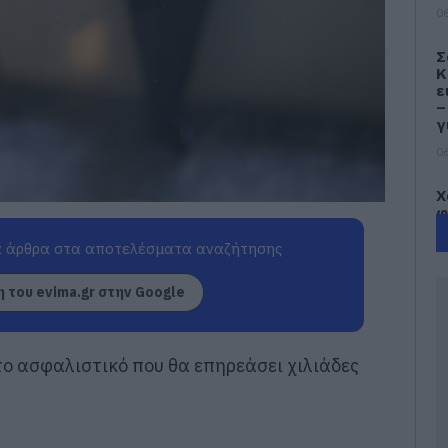
06
Σ
Κ
ε
–
γ
06
Χ
φ
κ
 άρθρα στα αποτελέσματα αναζήτησης
06
 του evima.gr στην Google
Ο
π
π
β
το ασφαλιστικό που θα επηρεάσει χιλιάδες
π
Ε
06