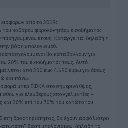
ν εισφορών από το 2019:
0% του καθαρού φορολογητέου εισοδήματος
υ προηγούμενου έτους. Καταργείται δηλαδή η
στην βάση υπολογισμού.
αυτοαπασχολούμενοι θα καταβάλλουν για
του 20% του εισοδήματός τους. Αυτό
μαίνεται από 200 έως 4.690 ευρώ για όσους
ώ και πάνω.
εισφορά υπέρ ΕΦΚΑ στο σημερινό ύψος,
ισθού για ελεύθερους επαγγελματίες –
 και 20% επί του 70% του κατώτατου
ς 5 έτη δραστηριότητας, θα έχουν ασφάλιστρο
κατώτατη” βάση υπολογισμού, δηλαδή το