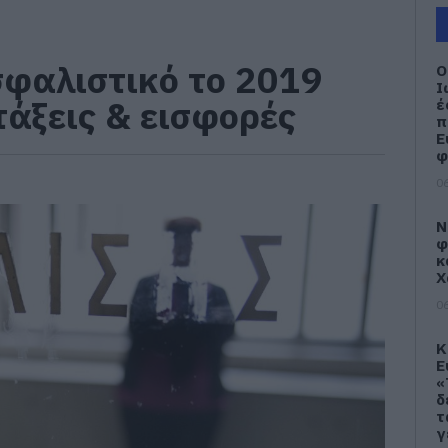
σφαλιστικό το 2019
Ο
Ι
τάξεις & εισφορές
έ
π
Ε
φ
06
Ν
φ
κ
Χ
06
Κ
Ε
«
δ
τ
γ