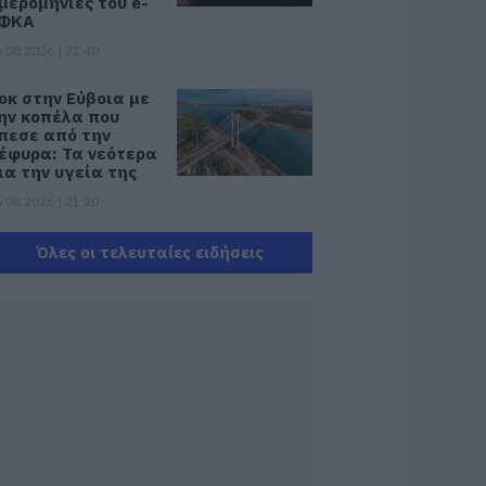
μερομηνίες του e-
ΦΚΑ
.08.2026 | 21:40
οκ στην Εύβοια με
ην κοπέλα που
πεσε από την
έφυρα: Τα νεότερα
ια την υγεία της
.08.2026 | 21:20
εότερα για τη
Όλες οι τελευταίες ειδήσεις
ωτιά στη Σκύρο:
ινδύνευσε
τηνοτροφική
ονάδα – Νέο βίντεο
.08.2026 | 21:00
αφές: Τα οφέλη
ης μέτριας
ατανάλωσης
ύμφωνα με ειδικό
το μικροβίωμα του