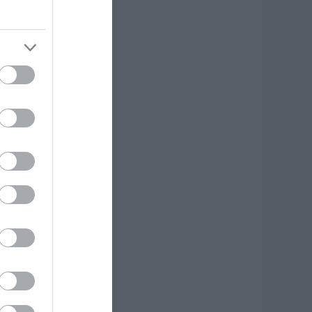
ργο αξίας
.425.000€ στην
ύβοια – Δείτε πού
.08.2026 | 19:20
 μεγαλύτερος
υτοκινητόδρομος
ης Ευρώπης
ατασκευάζεται
την Ελλάδα – Πού
α γίνει
.08.2026 | 19:00
υγκίνηση στην
ύβοια: Νέοι από τη
ουμανία
υνόδευσαν την
ερή Εικόνα
.08.2026 | 18:40