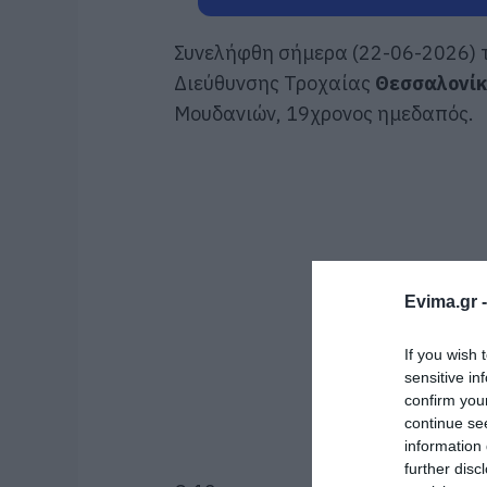
Συνελήφθη σήμερα (22-06-2026) 
Διεύθυνσης Τροχαίας
Θεσσαλονί
Μουδανιών, 19χρονος ημεδαπός.
Evima.gr 
If you wish 
sensitive in
confirm you
continue se
information 
further disc