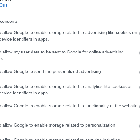
έ
Out
ην Εύβοια
2
Ε
consents
δήσεις
για την
Ελλάδα
και τον
Κόσμο
στο
06
o allow Google to enable storage related to advertising like cookies on
Ο
evice identifiers in apps.
α
ΣΣΑΛΟΝΙΚΗ
τ
o allow my user data to be sent to Google for online advertising
κ
σ
s.
θ
to allow Google to send me personalized advertising.
06
Σ
o allow Google to enable storage related to analytics like cookies on
Ε
evice identifiers in apps.
Ρ
σ
o allow Google to enable storage related to functionality of the website
Ι
06
o allow Google to enable storage related to personalization.
ηλεκτροπληξία
Προφυλακίστηκε ο
λεβε καλώδια – Οι
44χρονος για τη φωτιά
o allow Google to enable storage related to security, including