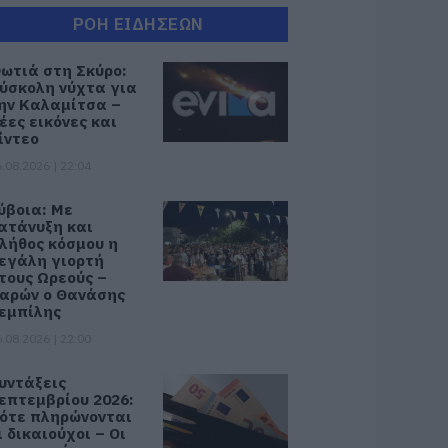
ΡΟΗ ΕΙΔΗΣΕΩΝ
ωτιά στη Σκύρο:
ύσκολη νύχτα για
ην Καλαμίτσα –
έες εικόνες και
ίντεο
.08.2026 | 22:04
ύβοια: Με
ατάνυξη και
λήθος κόσμου η
εγάλη γιορτή
τους Ωρεούς –
αρών ο Θανάσης
εμπίλης
.08.2026 | 22:00
υντάξεις
επτεμβρίου 2026:
ότε πληρώνονται
ι δικαιούχοι – Οι