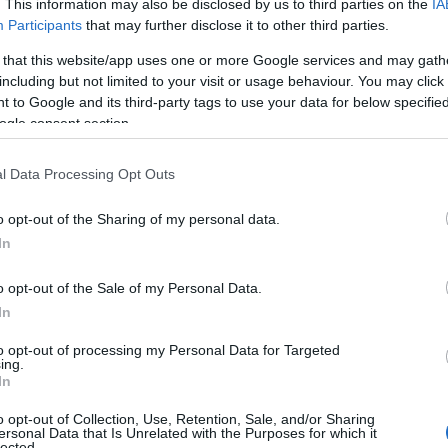
 Ι.Χ.Ε. αυτοκίνητο κινούμενος με 195 χλμ/
06
. This information may also be disclosed by us to third parties on the
IA
Participants
that may further disclose it to other third parties.
ζεται με ρυθμιστικές πινακίδες, με κίνδυνο
Ν
και πεζούς.
 that this website/app uses one or more Google services and may gath
σ
Τ
including but not limited to your visit or usage behaviour. You may click 
α
 to Google and its third-party tags to use your data for below specifi
ogle consent section.
06
Έ
l Data Processing Opt Outs
κ
–
Σ
o opt-out of the Sharing of my personal data.
In
06
Φ
o opt-out of the Sale of my Personal Data.
Σ
In
σ
σ
to opt-out of processing my Personal Data for Targeted
μ
ing.
ε
In
06
o opt-out of Collection, Use, Retention, Sale, and/or Sharing
gle News
ersonal Data that Is Unrelated with the Purposes for which it
Ξ
lected.