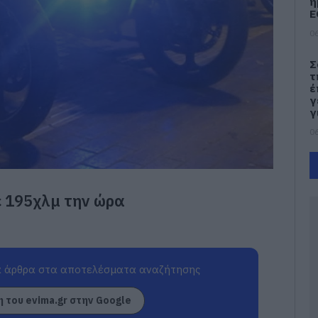
η
Ε
06
Σ
τ
έ
γ
γ
06
Ν
Φ
Κ
ε 195χλμ την ώρα
κ
μ
06
Κ
 άρθρα στα αποτελέσματα αναζήτησης
τ
κ
σ
 του evima.gr στην Google
σ