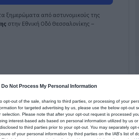
ε
06
τα ξημερώματα από αστυνομικούς της
κης
στην Εθνική Οδό Θεσσαλονίκης –
«
α
Ε
Ο
μ
06
Ο
τ
τ
θ
-
Do Not Process My Personal Information
μ
06
to opt-out of the sale, sharing to third parties, or processing of your per
formation for targeted advertising by us, please use the below opt-out s
Θ
r selection. Please note that after your opt-out request is processed y
Έ
3
eing interest-based ads based on personal information utilized by us or
τ
disclosed to third parties prior to your opt-out. You may separately opt-
α
losure of your personal information by third parties on the IAB’s list of