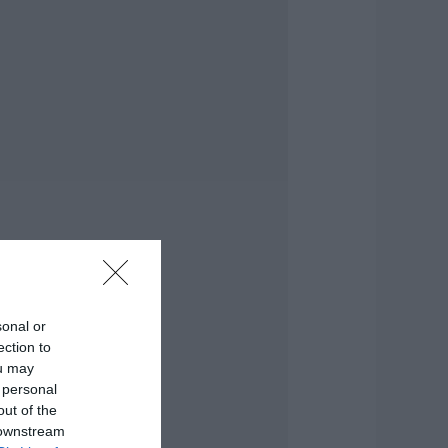
ντέρου
.08.2026 | 21:00
Ανάσα» για τους
γρότες στην
ύβοια:
λοκληρώθηκε
εγάλο έργο
.08.2026 | 20:40
 λόγος που
ηγανίζουμε ψάρια
ου Σωτήρος – Πως
α κάνετε το τέλειο
αγείρεμα
.08.2026 | 20:20
sonal or
ection to
ρήνος στην Εύβοια:
ou may
φυγε από τη ζωή ο
7χρονος που είχε
 personal
ροχαίο με
out of the
γριογούρουνο
 downstream