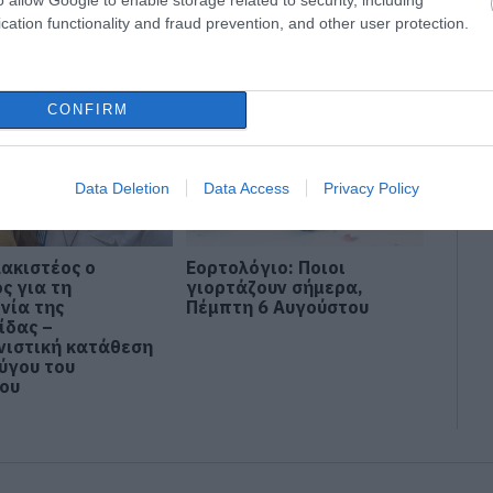
οί του τον
στη Κεφαλονιά
cation functionality and fraud prevention, and other user protection.
λειψαν
CONFIRM
Data Deletion
Data Access
Privacy Policy
ακιστέος ο
Εορτολόγιο: Ποιοι
ς για τη
γιορτάζουν σήμερα,
νία της
Πέμπτη 6 Αυγούστου
ίδας –
νιστική κατάθεση
ζύγου του
ου