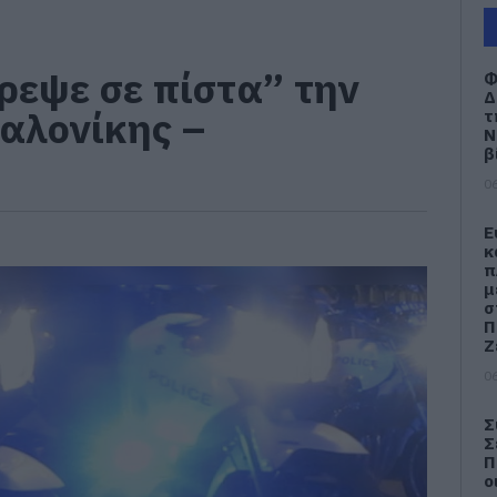
ρεψε σε πίστα” την
Φ
Δ
αλονίκης –
τ
Ν
β
06
Ε
κ
π
μ
σ
Π
Ζ
06
Σ
Σ
Π
ο