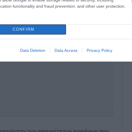
cation functionality and fraud prevention, and other user protection.
ό αστυνομικούς της Α’ Ο.Π.Κ.Ε. του
Δελφών, με ποινή φυλάκισης (3) μηνών,
CONFIRM
Data Deletion
Data Access
Privacy Policy
 στερούνταν των απαραίτητων εγγράφων που