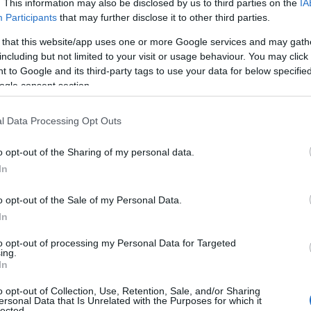
. This information may also be disclosed by us to third parties on the
IA
 άτομα και συγκεκριμένα:
Participants
that may further disclose it to other third parties.
Ρ
σ
μικούς του Τμήματος Ασφαλείας Λαμίας,
 that this website/app uses one or more Google services and may gath
τ
including but not limited to your visit or usage behaviour. You may click 
σ
μοθεσίας περί ναρκωτικών και διάπραξη
ε
 to Google and its third-party tags to use your data for below specifi
υτοκίνητο. Στην κατοχή του βρέθηκαν και
ogle consent section.
07
 καθώς και διάφορα αντικείμενα και έγγραφα
αφερόμενο όχημα.
Ν
l Data Processing Opt Outs
ε
σ
νομικούς του Τμήματος Ασφαλείας Χαλκίδας,
o opt-out of the Sharing of my personal data.
δ
In
μοθεσίας περί ναρκωτικών. Κατασχέθηκε
07
νναβης.
o opt-out of the Sale of my Personal Data.
Α
Ε
In
μικούς της Ομάδας ΔΙ.ΑΣ. του Αστυνομικού
δ
α
to opt-out of processing my Personal Data for Targeted
ου τελωνειακού κώδικα. Κατασχέθηκαν
ing.
07
 περιείχαν (250) γραμμάρια αδασμολόγητου
In
Τ
o opt-out of Collection, Use, Retention, Sale, and/or Sharing
ε
ersonal Data that Is Unrelated with the Purposes for which it
lected.