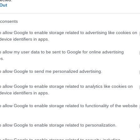
ε
ταδικαστικές Αποφάσεις και ειδικότερα:
Out
5
07
consents
Β
o allow Google to enable storage related to advertising like cookies on
ε
τ
evice identifiers in apps.
έ
o allow my user data to be sent to Google for online advertising
07
s.
to allow Google to send me personalized advertising.
o allow Google to enable storage related to analytics like cookies on
evice identifiers in apps.
o allow Google to enable storage related to functionality of the website
μικούς του Τμήματος Ασφαλείας Λαμίας, με
πή και απείθεια,
o allow Google to enable storage related to personalization.
τυνομικούς του Αστυνομικού Τμήματος
ηνών για κλοπή και
o allow Google to enable storage related to security, including