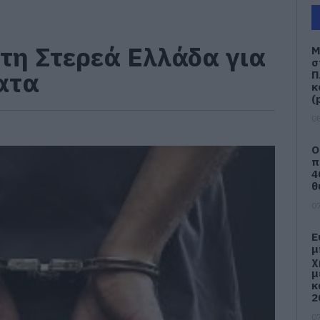
στη Στερεά Ελλάδα για
Μ
σ
ατα
Π
κ
(
08
Ο
π
4
θ
07
Ε
μ
χ
μ
κ
2
07