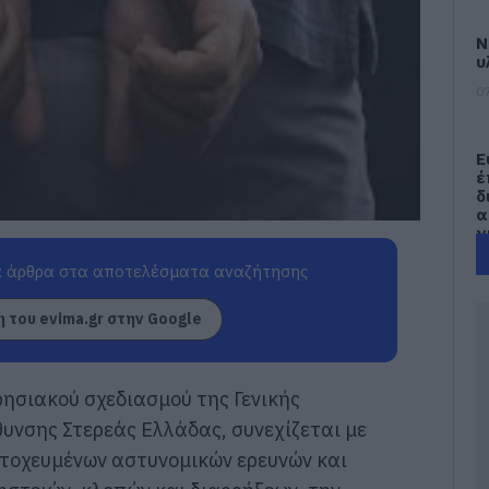
Ν
υ
07
Ε
έ
δ
α
γ
π
 άρθρα στα αποτελέσματα αναζήτησης
07
 του evima.gr στην Google
Τ
Ε
α
τ
ρησιακού σχεδιασμού της Γενικής
α
υνσης Στερεάς Ελλάδας, συνεχίζεται με
07
στοχευμένων αστυνομικών ερευνών και
Α