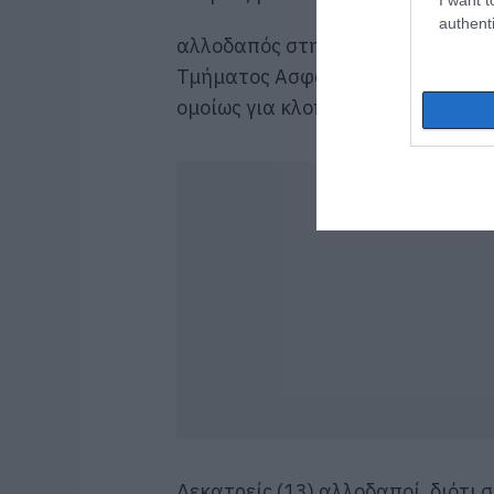
authenti
αλλοδαπός στην Ιτέα Φωκίδας, απ
Τμήματος Ασφαλείας Άμφισσας – 
ομοίως για κλοπή.
Δεκατρείς (13) αλλοδαποί, διότι