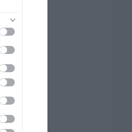
κδρομή για
7χρονο τουρίστα
.08.2026 | 18:20
αρύ πένθος για τον
κπαιδευτικό από
ην Εύβοια που
φυγε από τη ζωή
.08.2026 | 18:00