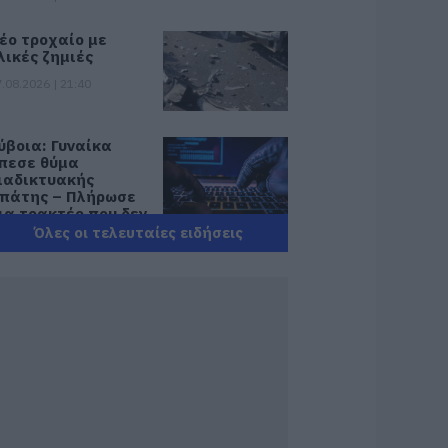
έο τροχαίο με
λικές ζημιές
.08.2026 | 21:40
ύβοια: Γυναίκα
πεσε θύμα
ιαδικτυακής
πάτης – Πλήρωσε
ια τρακτέρ που δεν
αρέλαβε
Όλες οι τελευταίες ειδήσεις
.08.2026 | 21:20
ραγωδία στην
ύβοια: Άνδρας
νασύρθηκε χωρίς
ις αισθήσεις του
πό τη θάλασσα
.08.2026 | 20:57
νακοινώθηκαν νέες