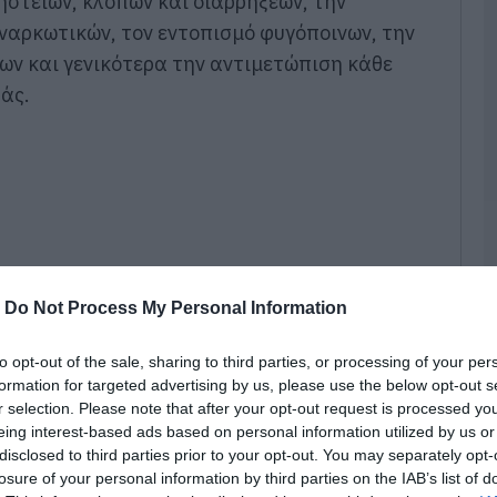
ηστειών, κλοπών και διαρρήξεων, την
π
τ
ναρκωτικών, τον εντοπισμό φυγόποινων, την
ε
ν και γενικότερα την αντιμετώπιση κάθε
07
άς.
Π
π
σ
Α
07
Δ
Δ
γ
-
Do Not Process My Personal Information
07
to opt-out of the sale, sharing to third parties, or processing of your per
Μ
formation for targeted advertising by us, please use the below opt-out s
ν
r selection. Please note that after your opt-out request is processed y
σ
eing interest-based ads based on personal information utilized by us or
α
φ
disclosed to third parties prior to your opt-out. You may separately opt-
νών και ελέγχων, συνελήφθησαν το τελευταίο
losure of your personal information by third parties on the IAB’s list of
07