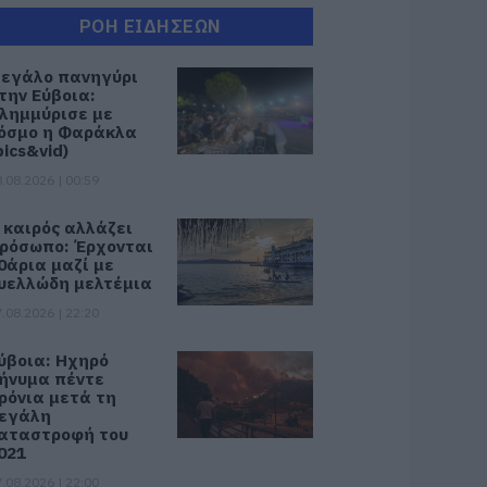
ΡΟΗ ΕΙΔΗΣΕΩΝ
εγάλο πανηγύρι
την Εύβοια:
λημμύρισε με
όσμο η Φαράκλα
pics&vid)
.08.2026 | 00:59
 καιρός αλλάζει
ρόσωπο: Έρχονται
0άρια μαζί με
υελλώδη μελτέμια
.08.2026 | 22:20
ύβοια: Ηχηρό
ήνυμα πέντε
ρόνια μετά τη
εγάλη
αταστροφή του
021
.08.2026 | 22:00