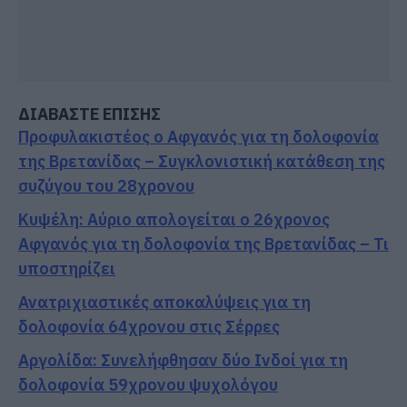
ΔΙΑΒΑΣΤΕ ΕΠΙΣΗΣ
Προφυλακιστέος ο Αφγανός για τη δολοφονία
της Βρετανίδας – Συγκλονιστική κατάθεση της
συζύγου του 28χρονου
Κυψέλη: Αύριο απολογείται ο 26χρονος
Αφγανός για τη δολοφονία της Βρετανίδας – Τι
υποστηρίζει
Ανατριχιαστικές αποκαλύψεις για τη
δολοφονία 64χρονου στις Σέρρες
Αργολίδα: Συνελήφθησαν δύο Ινδοί για τη
δολοφονία 59χρονου ψυχολόγου