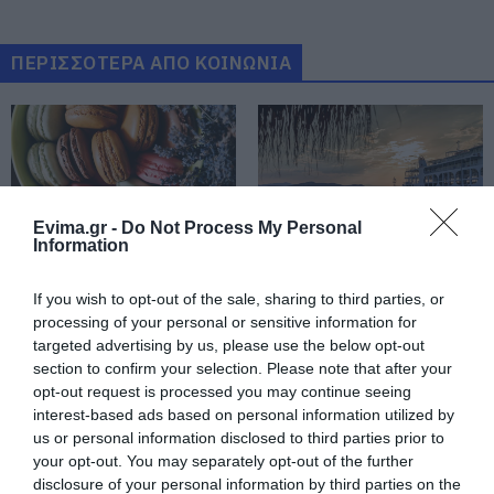
Καιρός: Πολύ ζέστη σήμερα στην
Εύβοια! Στα ύψη το θερμόμετρο
ΠΕΡΙΣΣΟΤΕΡΑ ΑΠΟ ΚΟΙΝΩΝΙΑ
08.08.2026 | 08:20
Προσοχή σήμερα στην Εύβοια:
Υψηλός κίνδυνος πυρκαγιάς! Τι
απαγορεύεται από την Πολιτική
Προστασία
Evima.gr -
Do Not Process My Personal
08.08.2026 | 08:00
Information
Μεγάλο πανηγύρι στην Εύβοια:
Εορτολόγιο: Ποιοι
Ο καιρός αλλάζει
Πλημμύρισε με κόσμο η Φαράκλα
If you wish to opt-out of the sale, sharing to third parties, or
γιορτάζουν σήμερα,
πρόσωπο: Έρχονται
(pics&vid)
processing of your personal or sensitive information for
Σάββατο 8 Αυγούστου
40άρια μαζί με
targeted advertising by us, please use the below opt-out
08.08.2026 | 00:59
θυελλώδη μελτέμια
section to confirm your selection. Please note that after your
opt-out request is processed you may continue seeing
Ο καιρός αλλάζει πρόσωπο:
Έρχονται 40άρια μαζί με
interest-based ads based on personal information utilized by
θυελλώδη μελτέμια
us or personal information disclosed to third parties prior to
your opt-out. You may separately opt-out of the further
07.08.2026 | 22:20
disclosure of your personal information by third parties on the