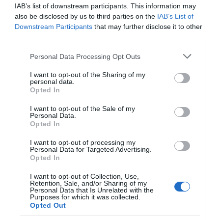
IAB’s list of downstream participants. This information may
Εύβοια: Ηχηρό μήνυμα πέντε
also be disclosed by us to third parties on the
IAB’s List of
χρόνια μετά τη μεγάλη
καταστροφή του 2021
Downstream Participants
that may further disclose it to other
Νέο τροχαίο με υλικές
Μητέρα και γιος οι
third parties.
ζημιές
νεκροί από τη
07.08.2026 | 22:00
σύγκρουση
Please note that this website/app uses one or more Google
Personal Data Processing Opt Outs
αυτοκινήτου με
Νέο τροχαίο με υλικές ζημιές
services and may gather and store information including but
φορτηγό
07.08.2026 | 21:40
not limited to your visit or usage behaviour. You may click to
I want to opt-out of the Sharing of my
personal data.
grant or deny consent to Google and its third-party tags to
Opted In
use your data for below specified purposes in below Google
consent section.
I want to opt-out of the Sale of my
Εύβοια: Γυναίκα έπεσε θύμα
Personal Data.
διαδικτυακής απάτης – Πλήρωσε
Opted In
για τρακτέρ που δεν παρέλαβε
I want to opt-out of processing my
07.08.2026 | 21:20
Personal Data for Targeted Advertising.
Opted In
Τραγική κατάληξη είχε
Αυτοψία στα καμένα:
Τραγωδία στην Εύβοια: Άνδρας
η θαλάσσια εκδρομή
37 σπίτια κρίθηκαν
ανασύρθηκε χωρίς τις αισθήσεις
I want to opt-out of Collection, Use,
για 57χρονο τουρίστα
κατεδαφιστέα στο
του από τη θάλασσα
Retention, Sale, and/or Sharing of my
Πόρτο Γερμενό
Personal Data that Is Unrelated with the
07.08.2026 | 20:57
Purposes for which it was collected.
Opted Out
Ανακοινώθηκαν νέες προσλήψεις