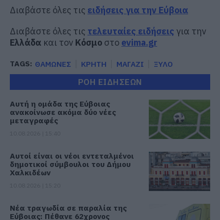
Διαβάστε όλες τις
ειδήσεις για την Εύβοια
Διαβάστε όλες τις
τελευταίες ειδήσεις
για την
Ελλάδα
και τον
Κόσμο
στο
evima.gr
TAGS:
ΘΑΜΩΝΕΣ
ΚΡΗΤΗ
ΜΑΓΑΖΙ
ΞΥΛΟ
ΡΟΗ ΕΙΔΗΣΕΩΝ
Αυτή η ομάδα της Εύβοιας
ανακοίνωσε ακόμα δύο νέες
μεταγραφές
10.08.2026 | 15:40
Αυτοί είναι οι νέοι εντεταλμένοι
δημοτικοί σύμβουλοι του Δήμου
Χαλκιδέων
10.08.2026 | 15:20
Νέα τραγωδία σε παραλία της
Εύβοιας: Πέθανε 62χρονος