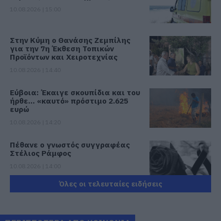
10.08.2026 | 15:00
Στην Κύμη ο Θανάσης Ζεμπίλης
για την 7η Έκθεση Τοπικών
Προϊόντων και Χειροτεχνίας
10.08.2026 | 14:40
Εύβοια: Έκαιγε σκουπίδια και του
ήρθε… «καυτό» πρόστιμο 2.625
ευρώ
10.08.2026 | 14:20
Πέθανε ο γνωστός συγγραφέας
Στέλιος Ράμφος
10.08.2026 | 14:00
Όλες οι τελευταίες ειδήσεις
Πένθος στην Εύβοια: Γυναίκα
έχασε τη ζωή της
10.08.2026 | 13:40