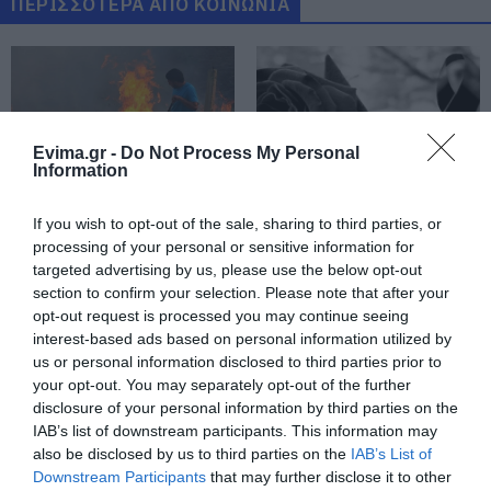
ΠΕΡΙΣΣΟΤΕΡΑ ΑΠΟ ΚΟΙΝΩΝΙΑ
Προσοχή στις μεταφορές με IRIS:
Δείτε τι ανακοινώθηκε σήμερα
10.08.2026 | 13:20
Evima.gr -
Do Not Process My Personal
Information
Πού θα γίνει το επόμενο πανηγύρι
στην Εύβοια με τη Μαρία Νομικού
If you wish to opt-out of the sale, sharing to third parties, or
10.08.2026 | 13:00
Εύβοια: Έκαιγε
Πέθανε ο γνωστός
processing of your personal or sensitive information for
σκουπίδια και του
συγγραφέας Στέλιος
ήρθε… «καυτό»
Ράμφος
targeted advertising by us, please use the below opt-out
πρόστιμο 2.625 ευρώ
section to confirm your selection. Please note that after your
e-ΕΦΚΑ και ΔΥΠΑ: Ποιοι θα
πάρουν λεφτά τις επόμενες
opt-out request is processed you may continue seeing
ημέρες
interest-based ads based on personal information utilized by
us or personal information disclosed to third parties prior to
10.08.2026 | 12:40
your opt-out. You may separately opt-out of the further
disclosure of your personal information by third parties on the
Κόκκινος συναγερμός για φωτιά
σήμερα στην Εύβοια – Προσοχή
IAB’s list of downstream participants. This information may
also be disclosed by us to third parties on the
IAB’s List of
10.08.2026 | 12:20
Downstream Participants
that may further disclose it to other