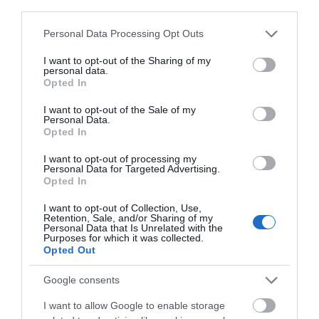
third parties.
Πέθανε κτηνοτρόφος
Εορτολόγιο: Ποιοι
μετά τη θανάτωση του
γιορτάζουν σήμερα,
Πέθανε κτηνοτρόφος μετά τη
Please note that this website/app uses one or more Google
κοπαδιού του
Δευτέρα 10 Αυγούστου
Personal Data Processing Opt Outs
θανάτωση του κοπαδιού του
services and may gather and store information including but
10.08.2026 | 12:00
not limited to your visit or usage behaviour. You may click to
I want to opt-out of the Sharing of my
personal data.
grant or deny consent to Google and its third-party tags to
Opted In
use your data for below specified purposes in below Google
Αυτά τα σχολεία αναβαθμίζονται
consent section.
I want to opt-out of the Sale of my
στην Εύβοια – Τι έργα γίνονται –
Personal Data.
Δείτε εικόνες
Opted In
10.08.2026 | 11:40
I want to opt-out of processing my
Personal Data for Targeted Advertising.
Μεγάλη φωτιά στον
Αίγινα: 48χρονος
Αύγουστος στην Εύβοια: Τι θα
Opted In
Κουβαρά Αττικής:
ανασύρθηκε χωρίς τις
γίνει αύριο στα σοκάκια αυτού
Ήχησε το 112, καίει
αισθήσεις του από τη
χωριού
κοντά σε σπίτια
θάλασσα
I want to opt-out of Collection, Use,
Retention, Sale, and/or Sharing of my
10.08.2026 | 11:20
Personal Data that Is Unrelated with the
Purposes for which it was collected.
Η Λίμνη Ευβοίας γίνεται σημείο
Opted Out
συνάντησης των γεύσεων της
Στερεάς Ελλάδας
Google consents
10.08.2026 | 11:00
I want to allow Google to enable storage