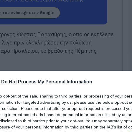
σ
Α
 του evima.gr στην Google
07
Δ
Δ
χρονος Κώστας Παρασύρης, ο οποίος εκτέλεσε
γ
, λίγο πριν ολοκληρώσει την πολύωρη
07
αρο Ηρακλείου, το βράδυ της Πέμπτης.
Μ
ν
σ
α
φ
-
Do Not Process My Personal Information
07
to opt-out of the sale, sharing to third parties, or processing of your per
Ρ
formation for targeted advertising by us, please use the below opt-out s
σ
r selection. Please note that after your opt-out request is processed y
τ
eing interest-based ads based on personal information utilized by us or
σ
ε
disclosed to third parties prior to your opt-out. You may separately opt-
losure of your personal information by third parties on the IAB’s list of
07