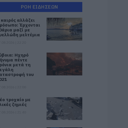
ΡΟΗ ΕΙΔΗΣΕΩΝ
 καιρός αλλάζει
ρόσωπο: Έρχονται
0άρια μαζί με
υελλώδη μελτέμια
.08.2026 | 22:20
ύβοια: Ηχηρό
ήνυμα πέντε
ρόνια μετά τη
εγάλη
αταστροφή του
021
.08.2026 | 22:00
έο τροχαίο με
λικές ζημιές
.08.2026 | 21:40