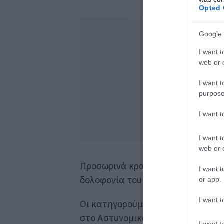
Opted 
Google 
I want t
web or d
I want t
purpose
I want 
I want t
web or d
Προσωρινά κρατούμενοι κρίθηκαν 
I want t
δολοφονία του 21χρονου Νικήτα σ
or app.
I want t
Οι κατηγορούμενοι απολογήθηκαν
στο Αστυνομικό Μέγαρο Ηρακλείο
I want t