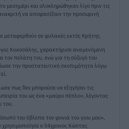
το μεσημέρι και ολοκληρώθηκαν λίγο πριν τις
ν ανακριτή να αποφασίζουν την προσωρινή
α μεταφερθούν σε φυλακές εκτός Κρήτης.
ώργος Κοκοσάλης, χαρακτήρισε αναμενόμενη
 τον πελάτη του, ενώ για τη σύζυγό του
είωσε την προστατευτική σκοπιμότητα λόγω
εί.
λωσε πως δεν μπορούσε να εξηγήσει τις
μπειρία του ως ένα «μαύρο πέπλο», λέγοντας
υ του.
όσωπό του έβλεπα τον φονιά του γιου μου»,
ου χρησιμοποίησε ο 54χρονος Κώστας