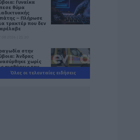
ύβοια: Γυναίκα
πεσε θύμα
ιαδικτυακής
πάτης – Πλήρωσε
ια τρακτέρ που δεν
αρέλαβε
.08.2026 | 21:20
ραγωδία στην
ύβοια: Άνδρας
νασύρθηκε χωρίς
ις αισθήσεις του
πό τη θάλασσα
Όλες οι τελευταίες ειδήσεις
.08.2026 | 20:57
νακοινώθηκαν νέες
ροσλήψεις σε δήμο
ης Εύβοιας: Δείτε
δώ
.08.2026 | 20:40
οιοι και γιατί θα
άρουν διπλάσια