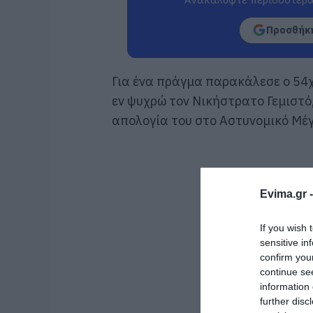
Προσθήκη
Για ένα πράγμα παρακάλεσε ο 54
εν ψυχρώ τον Νικήστρατο Γεμιστό
απολογία του στο Αστυνομικό Μέγ
Evima.gr 
If you wish 
sensitive in
confirm you
continue se
information 
further disc