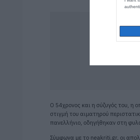
authenti
Ο 54χρονος και η σύζυγός του, η 
στιγμή του αιματηρού περιστατικ
πανελλήνιο, οδηγήθηκαν στη φυλ
Σύμφωνα με το neakriti.gr, οι απο