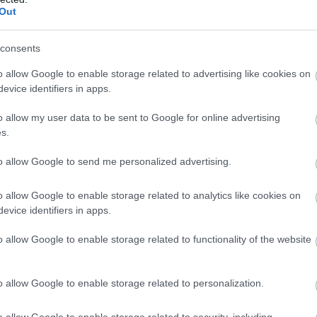
έ
Out
07
consents
Α
κ
o allow Google to enable storage related to advertising like cookies on
κ
κ
evice identifiers in apps.
Π
o allow my user data to be sent to Google for online advertising
07
s.
to allow Google to send me personalized advertising.
o allow Google to enable storage related to analytics like cookies on
evice identifiers in apps.
ο 54χρονος κατηγορούμενος για τη
o allow Google to enable storage related to functionality of the website
την Κρήτη και η 56χρονη σύζυγός του.
o allow Google to enable storage related to personalization.
 την Πέμπτη (7/5) υπό αυστηρή μυστικότητα
υ.
o allow Google to enable storage related to security, including