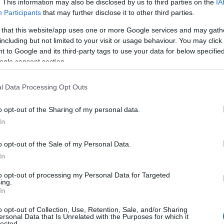
. This information may also be disclosed by us to third parties on the
IA
Participants
that may further disclose it to other third parties.
Ν
ε
 that this website/app uses one or more Google services and may gath
σ
 για τελευταία φορά από το μνήμα του
including but not limited to your visit or usage behaviour. You may click 
δ
ναδώ, να το αποχαιρετήσω…» παρακάλεσε,
 to Google and its third-party tags to use your data for below specifi
07
ogle consent section.
Α
Ε
ον νοιάζει τι θα απογίνει και τι θα πάθει, δεν
l Data Processing Opt Outs
δ
α
o opt-out of the Sharing of my personal data.
07
In
ολόγησε: «Αν είχα χίλιες σφαίρες, χίλιες θα
Τ
o opt-out of the Sale of my Personal Data.
ε
ε
In
νος και η 56χρονη σύζυγος του, η οποία
5
to opt-out of processing my Personal Data for Targeted
α συνέργεια στην εκτέλεση του 21χρονου, θα
07
ing.
In
της.
Β
ε
o opt-out of Collection, Use, Retention, Sale, and/or Sharing
οφόνος του Νικήτα
τ
ersonal Data that Is Unrelated with the Purposes for which it
lected.