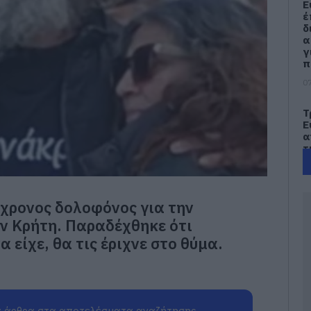
Ε
έ
δ
α
γ
π
07
Τ
Ε
α
τ
α
07
4χρονος δολοφόνος για την
Α
π
ην Κρήτη. Παραδέχθηκε ότι
τ
α είχε, θα τις έριχνε στο θύμα.
ε
07
Π
π
 άρθρα στα αποτελέσματα αναζήτησης