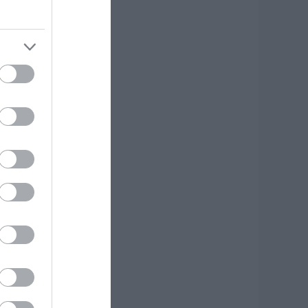
φυγε από τη ζωή
.08.2026 | 18:00
υτοψία στα
αμένα: 37 σπίτια
ρίθηκαν
ατεδαφιστέα στο
όρτο Γερμενό
.08.2026 | 17:40