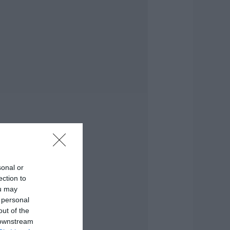
ύνταξη τον
ύγουστο
.08.2026 | 20:20
είτε τι έκανε
ήμος της Εύβοιας
ια τις φωτιές
.08.2026 | 20:00
ητέρα και γιος οι
εκροί από τη
ύγκρουση
υτοκινήτου με
ορτηγό
.08.2026 | 19:40
sonal or
άγισαν καρδιές
ection to
την Εύβοια: Το
ou may
ελευταίο «αντίο»
 personal
τον 36χρονο
πιχειρηματία
out of the
 downstream
.08.2026 | 19:10