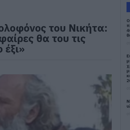
Ο
ολοφόνος του Νικήτα:
π
4
σφαίρες θα του τις
θ
07
ο έξι»
Ε
μ
χ
μ
κ
2
07
Ν
υ
07