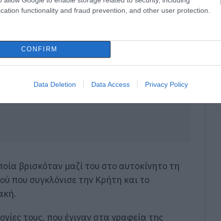
cation functionality and fraud prevention, and other user protection.
CONFIRM
Data Deletion
Data Access
Privacy Policy
οποία βρισκόταν μαζί του στο αυτοκίνητο τη
ού που συγκλόνισε την Κρήτη και το
ακή.
λογίες τους, που έγιναν στα γραφεία της