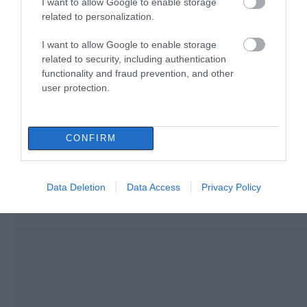
αστυνομίας στην
καταγγέλλει 17χρονο
I want to allow Google to enable storage
σήμερα, Δευτέρα 10 Αυγούστου
Εύβοια: Που θα
για σεξουαλική
related to personalization.
10.08.2026 | 09:20
βρίσκονται αυτή την
κακοποίηση
εβδομάδα
I want to allow Google to enable storage
related to security, including authentication
Εύβοια: Που έχει διακοπή
functionality and fraud prevention, and other
ρεύματος σήμερα Δευτέρα 10
user protection.
Αυγούστου
10.08.2026 | 09:00
CONFIRM
Data Deletion
Data Access
Privacy Policy