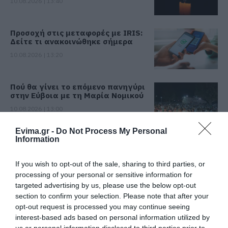
10.08.2026 | 13:40
Προσοχή στις μεταφορές με IRIS:
Δείτε τι ανακοινώθηκε σήμερα
10.08.2026 | 13:20
Πού θα γίνει το επόμενο πανηγύρι
στην Εύβοια με τη Μαρία Νομικού
10.08.2026 | 13:00
Evima.gr -
Do Not Process My Personal
Information
e-ΕΦΚΑ και ΔΥΠΑ: Ποιοι θα
πάρουν λεφτά τις επόμενες
ημέρες
If you wish to opt-out of the sale, sharing to third parties, or
10.08.2026 | 12:40
processing of your personal or sensitive information for
targeted advertising by us, please use the below opt-out
Κόκκινος συναγερμός για φωτιά
section to confirm your selection. Please note that after your
σήμερα στην Εύβοια – Προσοχή
opt-out request is processed you may continue seeing
10.08.2026 | 12:20
interest-based ads based on personal information utilized by
us or personal information disclosed to third parties prior to