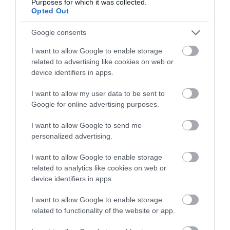
Purposes for which it was collected.
Χαλκίδα: Γιατί φωτίστηκε στα
Opted Out
μωβ- ροζ το δημαρχείο στην
παραλία
Google consents
10.08.2026 | 10:40
I want to allow Google to enable storage
related to advertising like cookies on web or
Έκτακτη διακοπή νερού στους
Ωρεούς Ευβοίας
device identifiers in apps.
10.08.2026 | 10:20
I want to allow my user data to be sent to
Μεγάλη φωτιά στον
Αίγινα: 48χρονος
Google for online advertising purposes.
Κουβαρά Αττικής:
ανασύρθηκε χωρίς τις
Ήχησε το 112, καίει
αισθήσεις του από τη
Ελεγκτές της ΑΑΔΕ κατέσχεσαν
κοντά σε σπίτια
θάλασσα
σχεδόν 1300 φιάλλες παράνομου
I want to allow Google to send me
ψυκτικού υγρού φρέον (εικόνες)
personalized advertising.
10.08.2026 | 10:00
I want to allow Google to enable storage
related to analytics like cookies on web or
Μεγάλο βήμα για την υγεία στη
device identifiers in apps.
Βόρεια Εύβοια
10.08.2026 | 09:40
I want to allow Google to enable storage
related to functionality of the website or app.
Κινητές μονάδες της
Σκιάθος: 15χρονος
Εορτολόγιο: Ποιοι γιορτάζουν