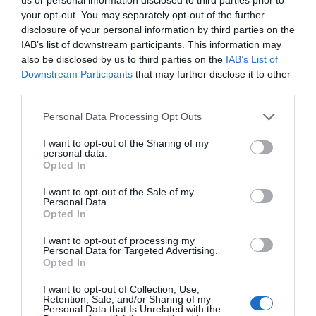
your opt-out. You may separately opt-out of the further
Πέθανε κτηνοτρόφος μετά τη
disclosure of your personal information by third parties on the
θανάτωση του κοπαδιού του
IAB’s list of downstream participants. This information may
also be disclosed by us to third parties on the
IAB’s List of
10.08.2026 | 12:00
Downstream Participants
that may further disclose it to other
Όλες οι τελευταίες ειδήσεις
third parties.
Αυτά τα σχολεία αναβαθμίζονται
Please note that this website/app uses one or more Google
στην Εύβοια – Τι έργα γίνονται –
Personal Data Processing Opt Outs
Δείτε εικόνες
services and may gather and store information including but
ΠΕΡΙΣΣΟΤΕΡΑ ΑΠΟ ΚΟΙΝΩΝΙΑ
not limited to your visit or usage behaviour. You may click to
I want to opt-out of the Sharing of my
10.08.2026 | 11:40
personal data.
grant or deny consent to Google and its third-party tags to
Opted In
use your data for below specified purposes in below Google
Αύγουστος στην Εύβοια: Τι θα
consent section.
γίνει αύριο στα σοκάκια αυτού
I want to opt-out of the Sale of my
χωριού
Personal Data.
Opted In
10.08.2026 | 11:20
I want to opt-out of processing my
Personal Data for Targeted Advertising.
Η Λίμνη Ευβοίας γίνεται σημείο
Opted In
συνάντησης των γεύσεων της
Στερεάς Ελλάδας
Πέθανε κτηνοτρόφος
Εορτολόγιο: Ποιοι
I want to opt-out of Collection, Use,
10.08.2026 | 11:00
μετά τη θανάτωση του
γιορτάζουν σήμερα,
Retention, Sale, and/or Sharing of my
Personal Data that Is Unrelated with the
κοπαδιού του
Δευτέρα 10 Αυγούστου