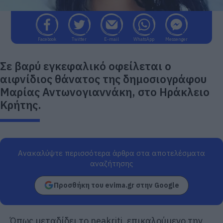
Facebook
Twitter
E-mail
WhatsApp
Messenger
Σε βαρύ εγκεφαλικό οφείλεται ο
αιφνίδιος θάνατος της δημοσιογράφου
Μαρίας Αντωνογιαννάκη, στο Ηράκλειο
Κρήτης.
Ανακαλύψτε περισσότερα άρθρα στα αποτελέσματα
αναζήτησης
Προσθήκη του evima.gr στην Google
Όπως μεταδίδει το neakriti, επικαλούμενο την