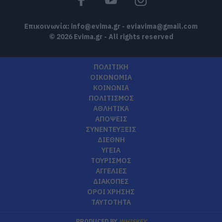
Επικοινωνία:
info@evima.gr
-
eviavima@gmail.com
© 2026 Evima.gr - All rights reserved
ΠΟΛΙΤΙΚΗ
ΟΙΚΟΝΟΜΙΑ
ΚΟΙΝΩΝΙΑ
ΠΟΛΙΤΙΣΜΟΣ
ΑΘΛΗΤΙΚΑ
ΑΠΟΨΕΙΣ
ΣΥΝΕΝΤΕΥΞΕΙΣ
ΔΙΕΘΝΗ
ΥΓΕΙΑ
ΤΟΥΡΙΣΜΟΣ
ΑΓΓΕΛΙΕΣ
ΔΙΑΚΟΠΕΣ
ΟΡΟΙ ΧΡΗΣΗΣ
ΤΑΥΤΟΤΗΤΑ
PRODUCED BY
WHISKEY