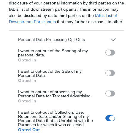
Αγροτικές ενισχύσεις: Ποιοι θα
disclosure of your personal information by third parties on the
λάβουν νωρίτερα τις
IAB’s list of downstream participants. This information may
προκαταβολές
also be disclosed by us to third parties on the
IAB’s List of
08.08.2026 | 18:00
Downstream Participants
that may further disclose it to other
Εορτολόγιο: Ποιοι
Ο καιρός αλλάζει
γιορτάζουν σήμερα,
πρόσωπο: Έρχονται
third parties.
Σάββατο 8 Αυγούστου
Σε πελάγη ευτυχίας
40άρια μαζί με
αντιδήμαρχος στην Εύβοια! Έγινε
Please note that this website/app uses one or more Google
θυελλώδη μελτέμια
Personal Data Processing Opt Outs
για τρίτη φορά παππούς!
services and may gather and store information including but
not limited to your visit or usage behaviour. You may click to
I want to opt-out of the Sharing of my
08.08.2026 | 17:40
personal data.
grant or deny consent to Google and its third-party tags to
Opted In
use your data for below specified purposes in below Google
Ευρυδίκη Βαλαβάνη: Οι
consent section.
οικογενειακές διακοπές στην
I want to opt-out of the Sale of my
Εύβοια! Δείτε σε ποια παραλία
Personal Data.
Opted In
08.08.2026 | 17:20
I want to opt-out of processing my
Νέο τροχαίο με υλικές
Μητέρα και γιος οι
Personal Data for Targeted Advertising.
«Κόκκινος» συναγερμός στην
Opted In
ζημιές
Εύβοια: Red Code αύριο Κυριακή –
νεκροί από τη
Αυξημένη ετοιμότητα παντού
σύγκρουση
αυτοκινήτου με
I want to opt-out of Collection, Use,
08.08.2026 | 17:00
Retention, Sale, and/or Sharing of my
φορτηγό
Personal Data that Is Unrelated with the
Purposes for which it was collected.
Ρόδος: Έγραψαν 80χρονη για
Opted Out
κράνος!