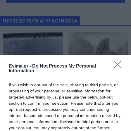
Ο Αλέξης Τσίπρας παρουσιάζει το
οικονομικό πρόγραμμα της ΕΛ.Α.Σ.
στη Θεσσαλονίκη
ΠΕΡΙΣΣΟΤΕΡΑ ΑΠΟ ΚΟΙΝΩΝΙΑ
08.08.2026 | 19:20
Κάνεις δεν ξεχνά τι έζησε η
Εύβοια πριν πέντε χρόνια
08.08.2026 | 19:00
Evima.gr -
Do Not Process My Personal
Information
Σε δημοπρασία η μπάλα των
ιστορικών γκολ του Μαραντόνα
Ρόδος: Έγραψαν
Πάτρα: Θρήνος για
08.08.2026 | 18:40
If you wish to opt-out of the sale, sharing to third parties, or
80χρονη για κράνος!
μωράκι μόλις 8 ημερών
processing of your personal or sensitive information for
– Νοσηλευόταν στη
ΜΕΘ Νεογνών
targeted advertising by us, please use the below opt-out
Αγανάκτηση σε χωριό της
section to confirm your selection. Please note that after your
Εύβοιας: Μένουν κάθε μέρα χωρίς
opt-out request is processed you may continue seeing
νερό – Σοβαρή καταγγελία
interest-based ads based on personal information utilized by
08.08.2026 | 18:20
us or personal information disclosed to third parties prior to
your opt-out. You may separately opt-out of the further