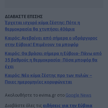
ΔΙΑΒΑΣΤΕ ΕΠΙΣΗΣ
Έρχεται ισχυρό κύμα ζέστης: Πότε η
θερμοκρασία θα χτυπήσει 40άρια
Καιρός: Ανεβαίνει από σήμερα ο υδράργυρος
στην Εύβοια! Επιμένουν τα μποφόρ
Καιρός: Θα βράσει σήμερα η Εύβοια- Πάνω από
35 βαθμούς η θερμοκρασία- Πόσα μποφόρ θα
έχει
Καιρός: Νέο κύμα ζέστης προ των πυλών –
Ποιες ημερομηνίες κορυφώνεται
Ακολουθήστε το evima.gr στο
Google News
Διαβάστε όλες τις
ειδήσεις για την Εύβοια