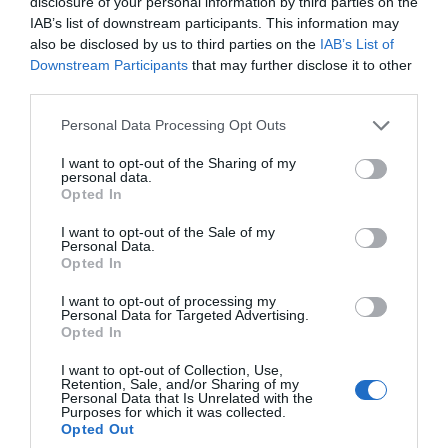
disclosure of your personal information by third parties on the
IAB’s list of downstream participants. This information may
also be disclosed by us to third parties on the
IAB’s List of
Έσπασαν πιάτα στο κεφάλι του
Downstream Participants
that may further disclose it to other
Αταμάν – Βίντεο από τη Σύμη
third parties.
06.08.2026 | 19:40
Please note that this website/app uses one or more Google
Personal Data Processing Opt Outs
services and may gather and store information including but
Φωτιά στη Σκύρο: Συνεχίζει να
not limited to your visit or usage behaviour. You may click to
I want to opt-out of the Sharing of my
καίει στο Νησί, συγκλονιστική
personal data.
grant or deny consent to Google and its third-party tags to
μαρτυρία – Νέες εικόνες και
Opted In
use your data for below specified purposes in below Google
βίντεο
consent section.
I want to opt-out of the Sale of my
06.08.2026 | 19:40
Personal Data.
Opted In
Ξεκινάει τεράστιο έργο αξίας
2.425.000€ στην Εύβοια – Δείτε
I want to opt-out of processing my
πού
Personal Data for Targeted Advertising.
Opted In
06.08.2026 | 19:20
Όλες οι τελευταίες ειδήσεις
I want to opt-out of Collection, Use,
Ο μεγαλύτερος αυτοκινητόδρομος
Retention, Sale, and/or Sharing of my
της Ευρώπης κατασκευάζεται
Personal Data that Is Unrelated with the
Purposes for which it was collected.
στην Ελλάδα – Πού θα γίνει
ΠΕΡΙΣΣΟΤΕΡΑ ΑΠΟ ΚΟΙΝΩΝΙΑ
Opted Out
06.08.2026 | 19:00