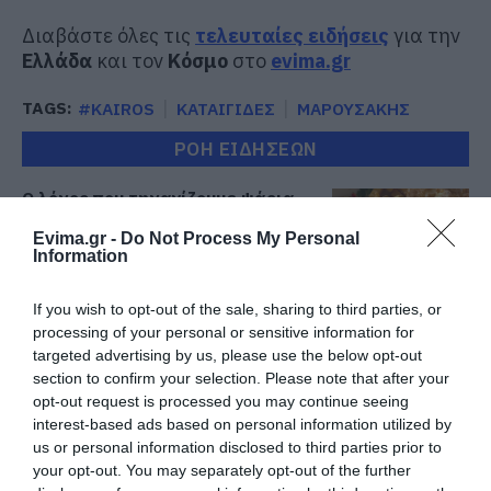
Διαβάστε όλες τις
τελευταίες ειδήσεις
για την
Ελλάδα
και τον
Κόσμο
στο
evima.gr
TAGS:
#KAIROS
ΚΑΤΑΙΓΙΔΕΣ
ΜΑΡΟΥΣΑΚΗΣ
ΡΟΗ ΕΙΔΗΣΕΩΝ
Ο λόγος που τηγανίζουμε ψάρια
του Σωτήρος – Πως θα κάνετε το
τέλειο μαγείρεμα
Evima.gr -
Do Not Process My Personal
Information
06.08.2026 | 20:20
If you wish to opt-out of the sale, sharing to third parties, or
Θρήνος στην Εύβοια: Έφυγε από
τη ζωή ο 37χρονος που είχε
processing of your personal or sensitive information for
τροχαίο με αγριογούρουνο
targeted advertising by us, please use the below opt-out
section to confirm your selection. Please note that after your
06.08.2026 | 20:20
opt-out request is processed you may continue seeing
interest-based ads based on personal information utilized by
Νέο σοβαρό τροχαίο στην Εύβοια:
Τούμπαρε αυτοκίνητο
us or personal information disclosed to third parties prior to
your opt-out. You may separately opt-out of the further
06.08.2026 | 20:00