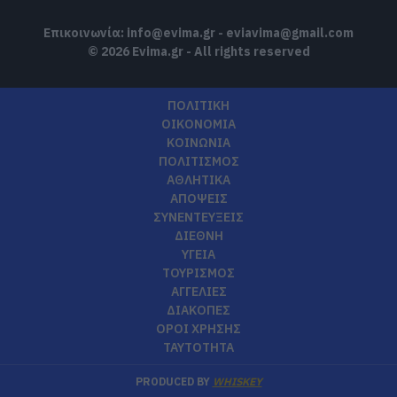
Επικοινωνία:
info@evima.gr
-
eviavima@gmail.com
© 2026 Evima.gr - All rights reserved
ΠΟΛΙΤΙΚΗ
ΟΙΚΟΝΟΜΙΑ
ΚΟΙΝΩΝΙΑ
ΠΟΛΙΤΙΣΜΟΣ
ΑΘΛΗΤΙΚΑ
ΑΠΟΨΕΙΣ
ΣΥΝΕΝΤΕΥΞΕΙΣ
ΔΙΕΘΝΗ
ΥΓΕΙΑ
ΤΟΥΡΙΣΜΟΣ
ΑΓΓΕΛΙΕΣ
ΔΙΑΚΟΠΕΣ
ΟΡΟΙ ΧΡΗΣΗΣ
ΤΑΥΤΟΤΗΤΑ
PRODUCED BY
WHISKEY