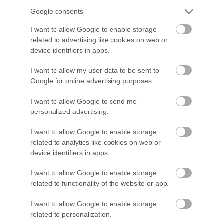
Google consents
Συγκίνηση στην Εύβοια: Νέοι από
τη Ρουμανία συνόδευσαν την Ιερή
I want to allow Google to enable storage
Εικόνα
related to advertising like cookies on web or
06.08.2026 | 18:40
device identifiers in apps.
I want to allow my user data to be sent to
Έπαθε ηλεκτροπληξία ενώ έκλεβε
καλώδια – Οι συνεργοί του τον
Google for online advertising purposes.
εγκατέλειψαν
Έπαθε ηλεκτροπληξία
Προφυλακίστηκε ο
ενώ έκλεβε καλώδια –
44χρονος για τη φωτιά
I want to allow Google to send me
06.08.2026 | 18:20
Οι συνεργοί του τον
στη Κεφαλονιά
personalized advertising.
εγκατέλειψαν
Πανικός σε πανηγύρι της Εύβοιας:
I want to allow Google to enable storage
Δείτε τι έγινε χθες το βράδυ
related to analytics like cookies on web or
06.08.2026 | 18:00
device identifiers in apps.
I want to allow Google to enable storage
Φωτιά στη Σκύρο: Πηγαίνουν
related to functionality of the website or app.
ενισχύσεις στο Νησί – Τώρα
πυροσβεστικά στο λιμάνι της
Κύμης
I want to allow Google to enable storage
Έρχεται ισχυρό κύμα
Προφυλακιστέος ο
related to personalization.
06.08.2026 | 17:40
ζέστης: Πότε η
Αφγανός για τη