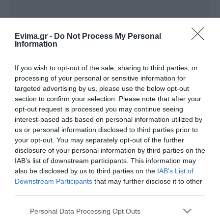
Evima.gr -
Do Not Process My Personal
Information
If you wish to opt-out of the sale, sharing to third parties, or
processing of your personal or sensitive information for
targeted advertising by us, please use the below opt-out
section to confirm your selection. Please note that after your
opt-out request is processed you may continue seeing
interest-based ads based on personal information utilized by
us or personal information disclosed to third parties prior to
your opt-out. You may separately opt-out of the further
disclosure of your personal information by third parties on the
IAB’s list of downstream participants. This information may
also be disclosed by us to third parties on the
IAB’s List of
Downstream Participants
that may further disclose it to other
ΔΙΑΒΑΣΤΕ ΕΠΙΣΗΣ
third parties.
Η κακοκαιρία ματαίωσε λειτουργία σε
Please note that this website/app uses one or more Google
Personal Data Processing Opt Outs
εκκλησία της Εύβοιας
services and may gather and store information including but