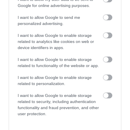
06.08.2026 | 22:00
Google for online advertising purposes.
Συντάξεις Σεπτεμβρίου 2026:
I want to allow Google to send me
Πότε πληρώνονται οι δικαιούχοι –
personalized advertising.
Οι ημερομηνίες του e-ΕΦΚΑ
06.08.2026 | 21:40
I want to allow Google to enable storage
related to analytics like cookies on web or
Σοκ στην Εύβοια με την κοπέλα
device identifiers in apps.
που έπεσε από την γέφυρα: Τα
νεότερα για την υγεία της
I want to allow Google to enable storage
06.08.2026 | 21:20
related to functionality of the website or app.
Νεότερα για τη Φωτιά στη Σκύρο:
I want to allow Google to enable storage
Κινδύνευσε κτηνοτροφική μονάδα
related to personalization.
– Νέο βίντεο
06.08.2026 | 21:00
I want to allow Google to enable storage
related to security, including authentication
Καφές: Τα οφέλη της μέτριας
functionality and fraud prevention, and other
κατανάλωσης σύμφωνα με ειδικό
user protection.
στο μικροβίωμα του εντέρου
06.08.2026 | 21:00
Όλες οι τελευταίες ειδήσεις