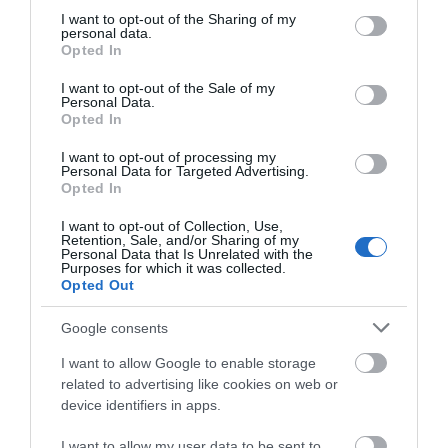
not limited to your visit or usage behaviour. You may click to
I want to opt-out of the Sharing of my
personal data.
Ακολουθήστε το evima.gr στο
Google News
grant or deny consent to Google and its third-party tags to
Opted In
use your data for below specified purposes in below Google
consent section.
Διαβάστε όλες τις
ειδήσεις για την Εύβοια
I want to opt-out of the Sale of my
Personal Data.
Opted In
Διαβάστε όλες τις
τελευταίες ειδήσεις
για την
Ελλάδα
και τον
Κόσμο
στο
evima.gr
I want to opt-out of processing my
Personal Data for Targeted Advertising.
Opted In
TAGS:
ΕΚΚΛΗΣΙΑ
ΚΑΜΠΑΝΑ
ΧΑΝΙΑ
I want to opt-out of Collection, Use,
ΡΟΗ ΕΙΔΗΣΕΩΝ
Retention, Sale, and/or Sharing of my
Personal Data that Is Unrelated with the
Purposes for which it was collected.
Φωτιά στη Σκύρο: Δύσκολη νύχτα
Opted Out
για την Καλαμίτσα – Νέες εικόνες
και βίντεο
Google consents
06.08.2026 | 22:04
I want to allow Google to enable storage
Εύβοια: Με κατάνυξη και πλήθος
related to advertising like cookies on web or
κόσμου η μεγάλη γιορτή στους
device identifiers in apps.
Ωρεούς – Παρών ο Θανάσης
Ζεμπίλης
I want to allow my user data to be sent to