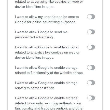
related to advertising like cookies on web or
Φωτιά στη Σκύρο: Συνεχίζει να
device identifiers in apps.
Προφυλακιστέος ο
καίει στο Νησί, συγκλονιστική
Εορτολόγιο: Ποιοι
μαρτυρία – Νέες εικόνες και
Αφγανός για τη
γιορτάζουν σήμερα,
βίντεο
δολοφονία της
Πέμπτη 6 Αυγούστου
I want to allow my user data to be sent to
Βρετανίδας –
Google for online advertising purposes.
06.08.2026 | 19:40
Συγκλονιστική
κατάθεση της συζύγου
I want to allow Google to send me
Ξεκινάει τεράστιο έργο αξίας
του 28χρονου
2.425.000€ στην Εύβοια – Δείτε
personalized advertising.
πού
I want to allow Google to enable storage
06.08.2026 | 19:20
related to analytics like cookies on web or
device identifiers in apps.
I want to allow Google to enable storage
related to functionality of the website or app.
I want to allow Google to enable storage
related to personalization.
I want to allow Google to enable storage
related to security, including authentication
functionality and fraud prevention, and other