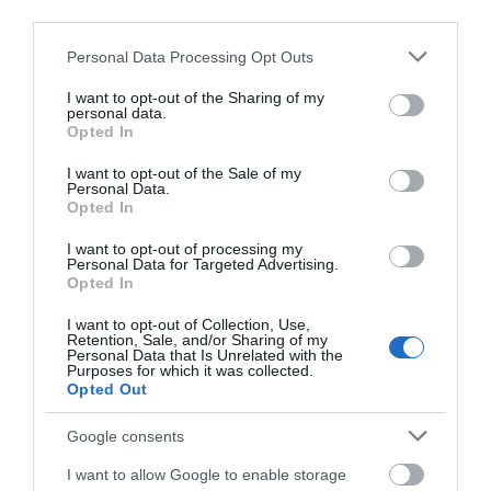
σύμφωνα με ειδικό στο
Οι συνεργοί του τον
third parties.
μικροβίωμα του
εγκατέλειψαν
Ο λόγος που τηγανίζουμε ψάρια
εντέρου
Please note that this website/app uses one or more Google
Personal Data Processing Opt Outs
του Σωτήρος – Πως θα κάνετε το
services and may gather and store information including but
τέλειο μαγείρεμα
not limited to your visit or usage behaviour. You may click to
I want to opt-out of the Sharing of my
06.08.2026 | 20:20
personal data.
grant or deny consent to Google and its third-party tags to
Opted In
use your data for below specified purposes in below Google
Θρήνος στην Εύβοια: Έφυγε από
consent section.
I want to opt-out of the Sale of my
τη ζωή ο 37χρονος που είχε
Personal Data.
τροχαίο με αγριογούρουνο
Opted In
06.08.2026 | 20:20
I want to opt-out of processing my
Προφυλακίστηκε ο
Έρχεται ισχυρό κύμα
Personal Data for Targeted Advertising.
44χρονος για τη φωτιά
Νέο σοβαρό τροχαίο στην Εύβοια:
ζέστης: Πότε η
Opted In
Τούμπαρε αυτοκίνητο
στη Κεφαλονιά
θερμοκρασία θα
χτυπήσει 40άρια
I want to opt-out of Collection, Use,
06.08.2026 | 20:00
Retention, Sale, and/or Sharing of my
Personal Data that Is Unrelated with the
Purposes for which it was collected.
Opted Out
Έσπασαν πιάτα στο κεφάλι του
Αταμάν – Βίντεο από τη Σύμη
Google consents
06.08.2026 | 19:40
I want to allow Google to enable storage