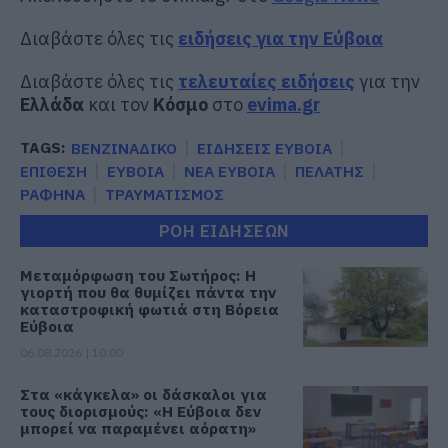
Διαβάστε όλες τις
ειδήσεις για την Εύβοια
Διαβάστε όλες τις
τελευταίες ειδήσεις
για την
Ελλάδα
και τον
Κόσμο
στο
evima.gr
TAGS:
ΒΕΝΖΙΝΑΔΙΚΟ
ΕΙΔΗΣΕΙΣ ΕΥΒΟΙΑ
ΕΠΙΘΕΣΗ
ΕΥΒΟΙΑ
ΝΕΑ ΕΥΒΟΙΑ
ΠΕΛΑΤΗΣ
ΡΑΦΗΝΑ
ΤΡΑΥΜΑΤΙΣΜΟΣ
ΡΟΗ ΕΙΔΗΣΕΩΝ
Μεταμόρφωση του Σωτήρος: Η
γιορτή που θα θυμίζει πάντα την
καταστροφική φωτιά στη Βόρεια
Εύβοια
06.08.2026 | 10:00
Στα «κάγκελα» οι δάσκαλοι για
τους διορισμούς: «Η Εύβοια δεν
μπορεί να παραμένει αόρατη»