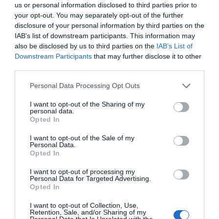
us or personal information disclosed to third parties prior to
Εορτολόγιο: Ποιοι γιορτάζουν
your opt-out. You may separately opt-out of the further
σήμερα, Πέμπτη 6 Αυγούστου
disclosure of your personal information by third parties on the
ΠΕΡΙΣΣΟΤΕΡΑ ΑΠΟ ΚΟΙΝΩΝΙΑ
06.08.2026 | 08:30
IAB’s list of downstream participants. This information may
also be disclosed by us to third parties on the
IAB’s List of
Downstream Participants
that may further disclose it to other
Καιρός: Ανεβαίνει από σήμερα ο
third parties.
υδράργυρος στην Εύβοια!
Επιμένουν τα μποφόρ
Please note that this website/app uses one or more Google
Personal Data Processing Opt Outs
services and may gather and store information including but
06.08.2026 | 08:15
not limited to your visit or usage behaviour. You may click to
I want to opt-out of the Sharing of my
personal data.
grant or deny consent to Google and its third-party tags to
Δύσκολες οι επόμενες ώρες στην
Opted In
use your data for below specified purposes in below Google
Εύβοια: Δείτε τι ανακοινώθηκε –
Προσοχή
Εορτολόγιο: Ποιοι
Κοριτσάκι βρέθηκε
consent section.
I want to opt-out of the Sale of my
γιορτάζουν σήμερα,
μόνο στους δρόμους –
Personal Data.
06.08.2026 | 08:00
Πέμπτη 6 Αυγούστου
Χειροπέδες στον
Opted In
25χρονο πατέρα του
Ενισχύεται το ΕΚΑΒ Μαντουδίου
I want to opt-out of processing my
με δύο ακόμη μόνιμους διασώστες
Personal Data for Targeted Advertising.
– Νέο ασθενοφόρο στον τομέα
Opted In
05.08.2026 | 22:00
I want to opt-out of Collection, Use,
Retention, Sale, and/or Sharing of my
Personal Data that Is Unrelated with the