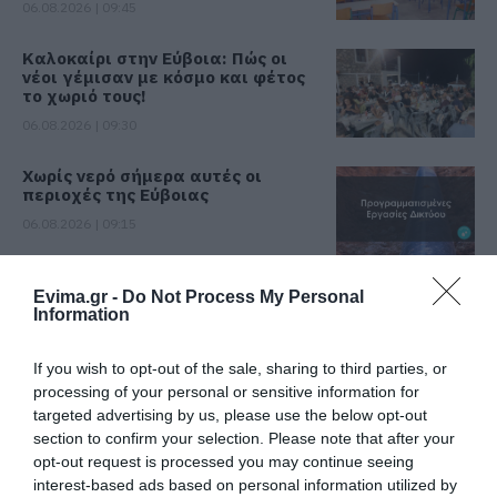
06.08.2026 | 09:45
Καλοκαίρι στην Εύβοια: Πώς οι
νέοι γέμισαν με κόσμο και φέτος
το χωριό τους!
06.08.2026 | 09:30
Χωρίς νερό σήμερα αυτές οι
περιοχές της Εύβοιας
06.08.2026 | 09:15
Ποιες περιοχές θα έχουν σήμερα
Evima.gr -
Do Not Process My Personal
(6/8) διακοπή ρεύματος στην
Information
Εύβοια
06.08.2026 | 09:00
If you wish to opt-out of the sale, sharing to third parties, or
processing of your personal or sensitive information for
Εύβοια τώρα διακοπή νερού σε
targeted advertising by us, please use the below opt-out
αυτή την περιοχή της Αμαρύνθου
section to confirm your selection. Please note that after your
06.08.2026 | 08:45
opt-out request is processed you may continue seeing
Όλες οι τελευταίες ειδήσεις
interest-based ads based on personal information utilized by