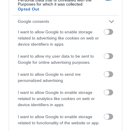
Κοριτσάκι βρέθηκε μόνο στους
Purposes for which it was collected.
δρόμους – Χειροπέδες στον
Opted Out
25χρονο πατέρα του
05.08.2026 | 21:40
Σοκ σε επαρχιακό
Η λειτουργία στα
Google consents
δρόμο: Οδηγός κάνει
κλειδιά του
τετραπλή προσπέραση
Απάτη-σοκ στην Εύβοια: «Βγάλτε
αυτοκινήτου που λίγοι
I want to allow Google to enable storage
τα χρυσαφικά στο μπαλκόνι» –
πάνω σε στροφή
οδηγοί γνωρίζουν και
related to advertising like cookies on web or
Έχασε 9.500 ευρώ και κοσμήματα
(βίντεο)
είναι πολύ χρήσιμη το
device identifiers in apps.
καλοκαίρι
05.08.2026 | 21:20
I want to allow my user data to be sent to
Google for online advertising purposes.
Σοκ σε επαρχιακό δρόμο: Οδηγός
κάνει τετραπλή προσπέραση
πάνω σε στροφή (βίντεο)
I want to allow Google to send me
personalized advertising.
05.08.2026 | 21:00
I want to allow Google to enable storage
Φωτιά σε λεωφορείο στην Εύβοια
related to analytics like cookies on web or
05.08.2026 | 20:39
Καραμπόλα τεσσάρων
Ο απόλυτος οδηγός για
device identifiers in apps.
οχημάτων προκάλεσε
να ζήσεις τη Σαντορίνη
αναστάτωση στην
από τη θάλασσα
I want to allow Google to enable storage
κυκλοφορία
related to functionality of the website or app.
Η λειτουργία στα κλειδιά του
αυτοκινήτου που λίγοι οδηγοί