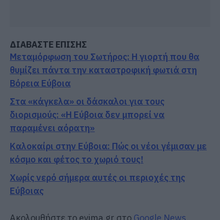
ΔΙΑΒΑΣΤΕ ΕΠΙΣΗΣ
Μεταμόρφωση του Σωτήρος: Η γιορτή που θα
θυμίζει πάντα την καταστροφική φωτιά στη
Βόρεια Εύβοια
Στα «κάγκελα» οι δάσκαλοι για τους
διορισμούς: «Η Εύβοια δεν μπορεί να
παραμένει αόρατη»
Καλοκαίρι στην Εύβοια: Πώς οι νέοι γέμισαν με
κόσμο και φέτος το χωριό τους!
Χωρίς νερό σήμερα αυτές οι περιοχές της
Εύβοιας
Ακολουθήστε το evima.gr στο
Google News