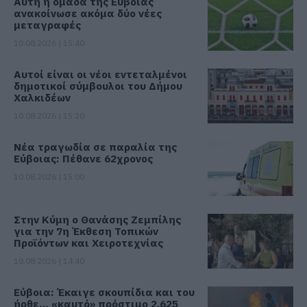
Αυτή η ομάδα της Εύβοιας
ανακοίνωσε ακόμα δύο νέες
μεταγραφές
10.08.2026 | 15:40
Αυτοί είναι οι νέοι εντεταλμένοι
δημοτικοί σύμβουλοι του Δήμου
Χαλκιδέων
10.08.2026 | 15:20
Νέα τραγωδία σε παραλία της
Εύβοιας: Πέθανε 62χρονος
10.08.2026 | 15:00
Στην Κύμη ο Θανάσης Ζεμπίλης
για την 7η Έκθεση Τοπικών
Προϊόντων και Χειροτεχνίας
10.08.2026 | 14:40
Εύβοια: Έκαιγε σκουπίδια και του
ήρθε… «καυτό» πρόστιμο 2.625