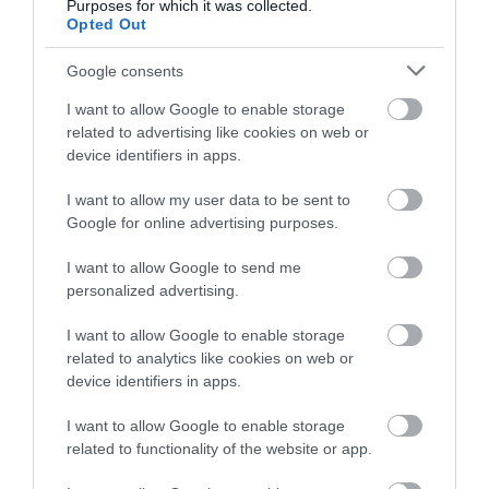
Purposes for which it was collected.
Opted Out
Μεγάλη φωτιά στον
Αίγινα: 48χρονος
Αύγουστος στην Εύβοια: Τι θα
Κουβαρά Αττικής:
ανασύρθηκε χωρίς τις
γίνει αύριο στα σοκάκια αυτού
Ήχησε το 112, καίει
αισθήσεις του από τη
Google consents
χωριού
κοντά σε σπίτια
θάλασσα
10.08.2026 | 11:20
I want to allow Google to enable storage
related to advertising like cookies on web or
Η Λίμνη Ευβοίας γίνεται σημείο
device identifiers in apps.
συνάντησης των γεύσεων της
Στερεάς Ελλάδας
I want to allow my user data to be sent to
10.08.2026 | 11:00
Google for online advertising purposes.
I want to allow Google to send me
personalized advertising.
I want to allow Google to enable storage
related to analytics like cookies on web or
device identifiers in apps.
I want to allow Google to enable storage
related to functionality of the website or app.