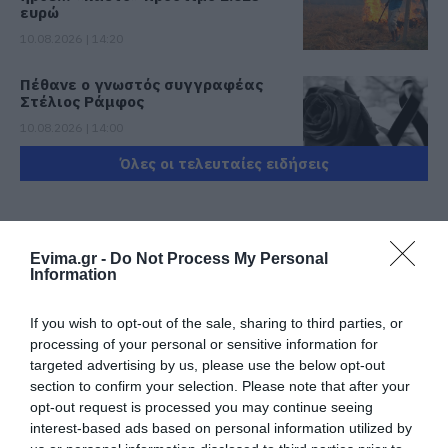
ευρώ
10.08.2026 | 14:20
Πέθανε ο γνωστός συγγραφέας
Στέλιος Ράμφος
10.08.2026 | 14:00
Όλες οι τελευταίες ειδήσεις
Πένθος στην Εύβοια: Γυναίκα
έχασε τη ζωή της
10.08.2026 | 13:40
ΠΕΡΙΣΣΟΤΕΡΑ ΑΠΟ ΚΟΙΝΩΝΙΑ
Evima.gr -
Do Not Process My Personal
Information
Προσοχή στις μεταφορές με IRIS:
Δείτε τι ανακοινώθηκε σήμερα
If you wish to opt-out of the sale, sharing to third parties, or
10.08.2026 | 13:20
processing of your personal or sensitive information for
targeted advertising by us, please use the below opt-out
section to confirm your selection. Please note that after your
Πού θα γίνει το επόμενο πανηγύρι
opt-out request is processed you may continue seeing
στην Εύβοια με τη Μαρία Νομικού
interest-based ads based on personal information utilized by
10.08.2026 | 13:00