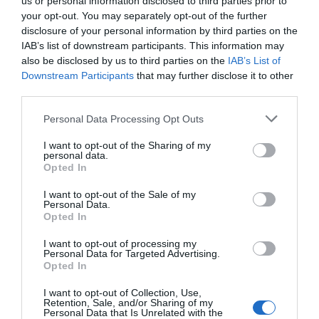
Εύβοια: Έκαιγε
Πέθανε ο γνωστός
us or personal information disclosed to third parties prior to
σκουπίδια και του
συγγραφέας Στέλιος
your opt-out. You may separately opt-out of the further
ήρθε… «καυτό»
Ράμφος
disclosure of your personal information by third parties on the
πρόστιμο 2.625 ευρώ
e-ΕΦΚΑ και ΔΥΠΑ: Ποιοι θα
IAB’s list of downstream participants. This information may
πάρουν λεφτά τις επόμενες
also be disclosed by us to third parties on the
IAB’s List of
ημέρες
Downstream Participants
that may further disclose it to other
10.08.2026 | 12:40
third parties.
Please note that this website/app uses one or more Google
Κόκκινος συναγερμός για φωτιά
Personal Data Processing Opt Outs
σήμερα στην Εύβοια – Προσοχή
services and may gather and store information including but
not limited to your visit or usage behaviour. You may click to
I want to opt-out of the Sharing of my
10.08.2026 | 12:20
personal data.
grant or deny consent to Google and its third-party tags to
Opted In
use your data for below specified purposes in below Google
Πέθανε κτηνοτρόφος
Εορτολόγιο: Ποιοι
μετά τη θανάτωση του
γιορτάζουν σήμερα,
consent section.
Πέθανε κτηνοτρόφος μετά τη
I want to opt-out of the Sale of my
κοπαδιού του
Δευτέρα 10 Αυγούστου
θανάτωση του κοπαδιού του
Personal Data.
Opted In
10.08.2026 | 12:00
I want to opt-out of processing my
Personal Data for Targeted Advertising.
Opted In
Αυτά τα σχολεία αναβαθμίζονται
στην Εύβοια – Τι έργα γίνονται –
Δείτε εικόνες
I want to opt-out of Collection, Use,
Retention, Sale, and/or Sharing of my
10.08.2026 | 11:40
Personal Data that Is Unrelated with the