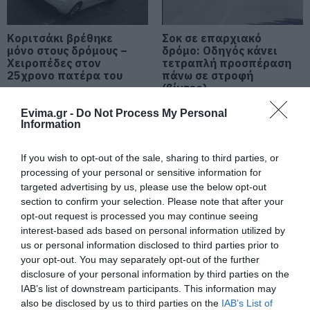
Νύχτα τρόμου στην Εύβοια:
Διέρρηξαν σπίτι 95χρονης και
προκάλεσαν σοβαρές ζημιές σε
Κοριτσάκι βρέθηκε
Σοκ σε επαρχιακό
ταβέρνα
μόνο στους δρόμους –
δρόμο: Οδηγός κάνει
Χειροπέδες στον
τετραπλή προσπέραση
05.08.2026 | 19:20
25χρονο πατέρα του
πάνω σε στροφή
(βίντεο)
Ο απόλυτος οδηγός για να ζήσεις
τη Σαντορίνη από τη θάλασσα
Evima.gr -
Do Not Process My Personal
Information
05.08.2026 | 19:00
If you wish to opt-out of the sale, sharing to third parties, or
Κρίσιμες ώρες για άνδρα που
processing of your personal or sensitive information for
τραυματίστηκε σε τροχαίο στην
targeted advertising by us, please use the below opt-out
Εύβοια
section to confirm your selection. Please note that after your
05.08.2026 | 18:40
opt-out request is processed you may continue seeing
Η λειτουργία στα
Καραμπόλα τεσσάρων
interest-based ads based on personal information utilized by
κλειδιά του
οχημάτων προκάλεσε
Τρόμος σε πτήση της Air India: Το
αυτοκινήτου που λίγοι
αναστάτωση στην
us or personal information disclosed to third parties prior to
αεροσκάφος έχασε απότομα ύψος
οδηγοί γνωρίζουν και
κυκλοφορία
your opt-out. You may separately opt-out of the further
– 17 τραυματίες
είναι πολύ χρήσιμη το
disclosure of your personal information by third parties on the
καλοκαίρι
05.08.2026 | 18:20
IAB’s list of downstream participants. This information may
also be disclosed by us to third parties on the
IAB’s List of