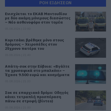
ΡΟΗ ΕΙΔΗΣΕΩΝ
Ενισχύεται το ΕΚΑΒ Μαντουδίου
με δύο ακόμη μόνιμους διασώστες
– Νέο ασθενοφόρο στον τομέα
05.08.2026 | 22:00
Κοριτσάκι βρέθηκε μόνο στους
δρόμους – Χειροπέδες στον
25χρονο πατέρα του
05.08.2026 | 21:40
Απάτη-σοκ στην Εύβοια: «Βγάλτε
τα χρυσαφικά στο μπαλκόνι» –
Έχασε 9.500 ευρώ και κοσμήματα
05.08.2026 | 21:20
Σοκ σε επαρχιακό δρόμο: Οδηγός
κάνει τετραπλή προσπέραση
πάνω σε στροφή (βίντεο)
05.08.2026 | 21:00