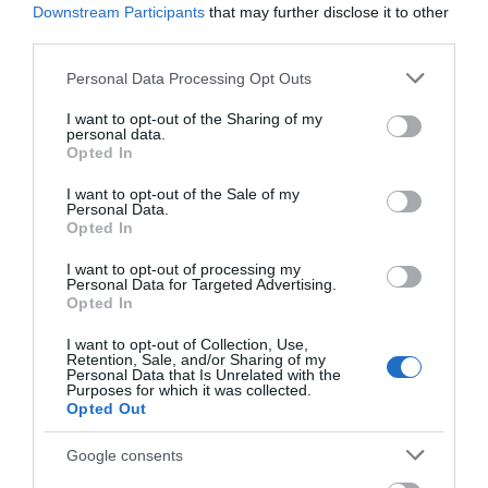
Μεγάλη προσοχή στην Εύβοια:
Downstream Participants
that may further disclose it to other
Νέα τηλεφωνική απάτη
third parties.
05.08.2026 | 18:00
Please note that this website/app uses one or more Google
Personal Data Processing Opt Outs
services and may gather and store information including but
not limited to your visit or usage behaviour. You may click to
I want to opt-out of the Sharing of my
Μύκονος: Έψαχναν τσάντα και
personal data.
Rolex αξίας 75.000 ευρώ – Η
grant or deny consent to Google and its third-party tags to
Opted In
ανακάλυψη κάτω από τα βράχια
use your data for below specified purposes in below Google
Ο απόλυτος οδηγός για
Μύκονος: Έψαχναν
να ζήσεις τη Σαντορίνη
τσάντα και Rolex αξίας
consent section.
05.08.2026 | 17:40
I want to opt-out of the Sale of my
από τη θάλασσα
75.000 ευρώ – Η
Personal Data.
ανακάλυψη κάτω από
Opted In
Τρόμος στην Εύβοια: Δύο
τα βράχια
άγνωστοι εισέβαλαν σε σπίτι
I want to opt-out of processing my
μέσα στη νύχτα – Δείτε τι
Personal Data for Targeted Advertising.
άρπαξαν
Opted In
05.08.2026 | 17:20
I want to opt-out of Collection, Use,
Retention, Sale, and/or Sharing of my
Personal Data that Is Unrelated with the
Purposes for which it was collected.
Opted Out
Google consents