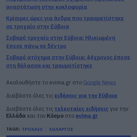
αναστάτωση στην κυκλοφορία
Κρίσιμες ώρες για άνδρα που τραυματίστηκε
σε τροχαίο στην Εύβοια
Σοβαρό τροχαίο στην Εύβοια: Ηλικιωμένη
έπεσε πάνω σε δέντρο
Σοβαρό ατύχημα στην Εύβοια: 44χρονος έπεσε
στη θάλασσα και τραυματίστηκε
Ακολουθήστε το evima.gr στο
Google News
Διαβάστε όλες τις
ειδήσεις για την Εύβοια
Διαβάστε όλες τις
τελευταίες ειδήσεις
για την
Ελλάδα
και τον
Κόσμο
στο
evima.gr
TAGS:
ΤΡΟΧΑΙΟ
ΧΟΛΑΡΓΟΣ