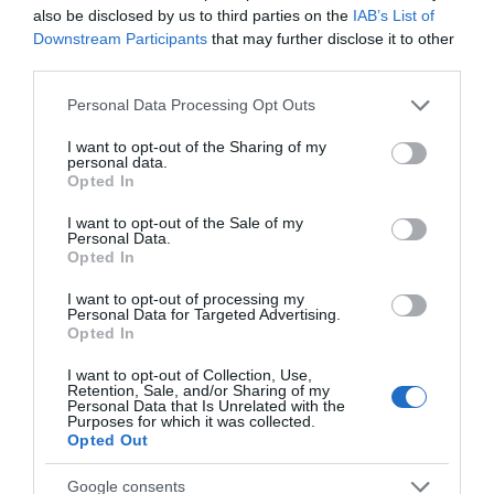
δολοφονία της
Πέμπτη 6 Αυγούστου
also be disclosed by us to third parties on the
IAB’s List of
Βρετανίδας –
Φωτιά τώρα στη Σκύρο
Downstream Participants
that may further disclose it to other
Συγκλονιστική
third parties.
κατάθεση της συζύγου
06.08.2026 | 14:45
του 28χρονου
Please note that this website/app uses one or more Google
Personal Data Processing Opt Outs
services and may gather and store information including but
not limited to your visit or usage behaviour. You may click to
I want to opt-out of the Sharing of my
Πασίγνωστο κοσμηματοπωλείο
personal data.
έπιασε φωτιά στην Εύβοια
grant or deny consent to Google and its third-party tags to
Opted In
use your data for below specified purposes in below Google
06.08.2026 | 14:45
consent section.
I want to opt-out of the Sale of my
Personal Data.
Opted In
Απόψε πάμε όλοι στα Άνω Στύρα
της Εύβοιας!
Κοριτσάκι βρέθηκε
Σοκ σε επαρχιακό
I want to opt-out of processing my
Personal Data for Targeted Advertising.
μόνο στους δρόμους –
δρόμο: Οδηγός κάνει
06.08.2026 | 14:30
Opted In
Χειροπέδες στον
τετραπλή προσπέραση
25χρονο πατέρα του
πάνω σε στροφή
I want to opt-out of Collection, Use,
(βίντεο)
Σε αυτή την περιοχή της Εύβοιας
Retention, Sale, and/or Sharing of my
θα γίνει σήμερα πανηγύρι
Personal Data that Is Unrelated with the
Purposes for which it was collected.
06.08.2026 | 14:15
Opted Out
Google consents