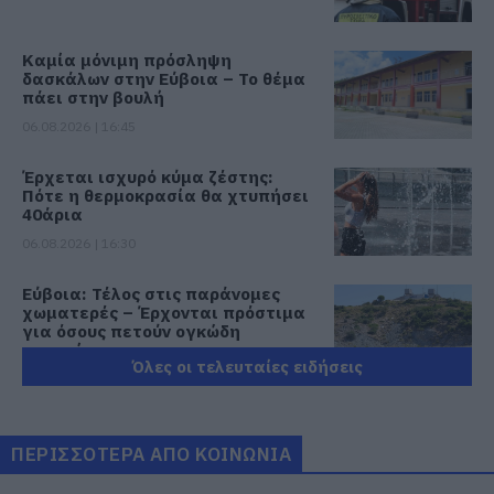
Καμία μόνιμη πρόσληψη
δασκάλων στην Εύβοια – Το θέμα
πάει στην βουλή
06.08.2026 | 16:45
Έρχεται ισχυρό κύμα ζέστης:
Πότε η θερμοκρασία θα χτυπήσει
40άρια
06.08.2026 | 16:30
Εύβοια: Τέλος στις παράνομες
χωματερές – Έρχονται πρόστιμα
για όσους πετούν ογκώδη
απορρίμματα
Όλες οι τελευταίες ειδήσεις
06.08.2026 | 16:15
Προφυλακιστέος ο Αφγανός για
τη δολοφονία της Βρετανίδας –
ΠΕΡΙΣΣΟΤΕΡΑ ΑΠΟ ΚΟΙΝΩΝΙΑ
Συγκλονιστική κατάθεση της
συζύγου του 28χρονου