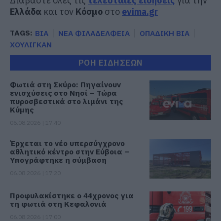
Διαβάστε όλες τις
τελευταίες ειδήσεις
για την
Ελλάδα
και τον
Κόσμο
στο
evima.gr
TAGS:
ΒΙΑ
ΝΕΑ ΦΙΛΑΔΕΛΦΕΙΑ
ΟΠΑΔΙΚΗ ΒΙΑ
ΧΟΥΛΙΓΚΑΝ
ΡΟΗ ΕΙΔΗΣΕΩΝ
Φωτιά στη Σκύρο: Πηγαίνουν
ενισχύσεις στο Νησί – Τώρα
πυροσβεστικά στο λιμάνι της
Κύμης
06.08.2026 | 17:40
Έρχεται το νέο υπερσύγχρονο
αθλητικό κέντρο στην Εύβοια –
Υπογράφτηκε η σύμβαση
06.08.2026 | 17:20
Προφυλακίστηκε ο 44χρονος για
τη φωτιά στη Κεφαλονιά
06.08.2026 | 17:00