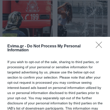
06.08.2026 | 16:00
Νέα εποχή για την Εύβοια:
Μονοπάτια μέσα σε μαγευτικό
δάσος
06.08.2026 | 15:45
e – ΕΦΚΑ και ΔΥΠΑ: Ποιοι
Προφυλακίστηκε ο
Έρχεται ισχυρό κύμα
πληρώνονται έως και αύριο
Evima.gr -
Do Not Process My Personal
44χρονος για τη φωτιά
ζέστης: Πότε η
Information
στη Κεφαλονιά
θερμοκρασία θα
06.08.2026 | 15:30
χτυπήσει 40άρια
If you wish to opt-out of the sale, sharing to third parties, or
Συναγερμός στη Χαλκίδα: Γυναίκα
processing of your personal or sensitive information for
έπεσε από την Υψηλή Γέφυρα
targeted advertising by us, please use the below opt-out
06.08.2026 | 15:10
section to confirm your selection. Please note that after your
opt-out request is processed you may continue seeing
interest-based ads based on personal information utilized by
Στην ΑΑΔΕ ο Μητσοτάκης για το
us or personal information disclosed to third parties prior to
myAGRO – Τι δήλωσε
your opt-out. You may separately opt-out of the further
Προφυλακιστέος ο
Εορτολόγιο: Ποιοι
06.08.2026 | 15:00
disclosure of your personal information by third parties on the
Αφγανός για τη
γιορτάζουν σήμερα,
IAB’s list of downstream participants. This information may