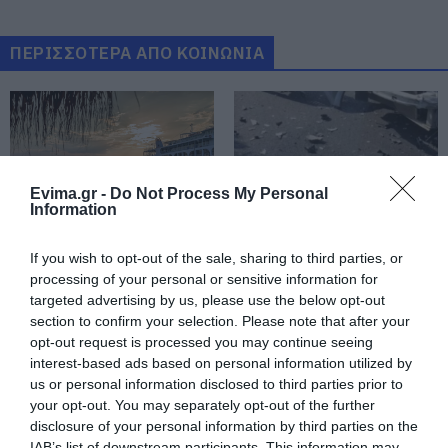
σε δήμο της Εύβοιας: Δείτε εδώ
07.08.2026 | 20:40
ΠΕΡΙΣΣΟΤΕΡΑ ΑΠΟ ΚΟΙΝΩΝΙΑ
Ποιοι και γιατί θα πάρουν
διπλάσια σύνταξη τον Αύγουστο
07.08.2026 | 20:20
Evima.gr -
Do Not Process My Personal
Information
Δείτε τι έκανε Δήμος της Εύβοιας
για τις φωτιές
07.08.2026 | 20:00
If you wish to opt-out of the sale, sharing to third parties, or
Ο καιρός αλλάζει
Νέο τροχαίο με υλικές
πρόσωπο: Έρχονται
ζημιές
processing of your personal or sensitive information for
40άρια μαζί με
targeted advertising by us, please use the below opt-out
θυελλώδη μελτέμια
Μητέρα και γιος οι νεκροί από τη
section to confirm your selection. Please note that after your
σύγκρουση αυτοκινήτου με
opt-out request is processed you may continue seeing
φορτηγό
interest-based ads based on personal information utilized by
07.08.2026 | 19:40
us or personal information disclosed to third parties prior to
your opt-out. You may separately opt-out of the further
Ράγισαν καρδιές στην Εύβοια: Το
disclosure of your personal information by third parties on the
τελευταίο «αντίο» στον 36χρονο
IAB’s list of downstream participants. This information may