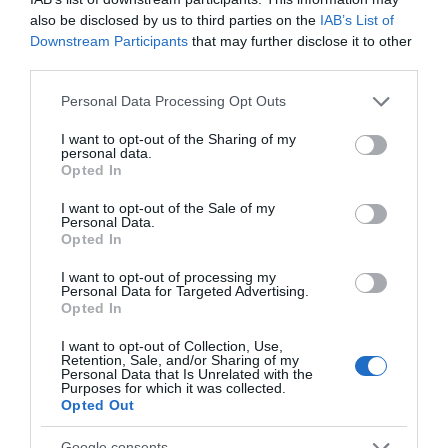
επιχειρηματία
also be disclosed by us to third parties on the
IAB’s List of
07.08.2026 | 19:10
Downstream Participants
that may further disclose it to other
Μητέρα και γιος οι
Τραγική κατάληξη είχε
third parties.
νεκροί από τη
η θαλάσσια εκδρομή
Νέο επίδομα 600 ευρώ για
σύγκρουση
για 57χρονο τουρίστα
Please note that this website/app uses one or more Google
σπουδαστές: Οι δικαιούχοι
Personal Data Processing Opt Outs
αυτοκινήτου με
services and may gather and store information including but
07.08.2026 | 19:00
φορτηγό
not limited to your visit or usage behaviour. You may click to
I want to opt-out of the Sharing of my
personal data.
grant or deny consent to Google and its third-party tags to
Opted In
use your data for below specified purposes in below Google
Αυτός ο δήμος της Εύβοιας πάει
consent section.
στα δικαστήρια για τις
I want to opt-out of the Sale of my
ανεμογεννήτριες
Personal Data.
Opted In
07.08.2026 | 18:40
I want to opt-out of processing my
Personal Data for Targeted Advertising.
Τραγική κατάληξη είχε η
Opted In
θαλάσσια εκδρομή για 57χρονο
Αυτοψία στα καμένα:
Οδηγός λεωφορείου
τουρίστα
37 σπίτια κρίθηκαν
υπέστη καρδιακό
I want to opt-out of Collection, Use,
07.08.2026 | 18:20
κατεδαφιστέα στο
επεισόδιο ενώ
Retention, Sale, and/or Sharing of my
Personal Data that Is Unrelated with the
Πόρτο Γερμενό
οδηγούσε
Purposes for which it was collected.
Βαρύ πένθος για τον εκπαιδευτικό
Opted Out
από την Εύβοια που έφυγε από τη
ζωή
Google consents