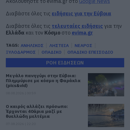
Ακολουθήστε το evima.gr στο
Google News
Διαβάστε όλες τις
ειδήσεις για την Εύβοια
Διαβάστε όλες τις
τελευταίες ειδήσεις
για την
Ελλάδα
και τον
Κόσμο
στο
evima.gr
TAGS:
ΑΝΗΛΙΚΟΣ
ΛΗΣΤΕΙΑ
ΝΕΑΡΟΣ
ΞΥΛΟΔΑΡΜΟΣ
ΟΠΑΔΙΚΟ
ΟΠΑΔΙΚΟ ΕΠΕΙΣΟΔΙΟ
ΡΟΗ ΕΙΔΗΣΕΩΝ
Μεγάλο πανηγύρι στην Εύβοια:
Πλημμύρισε με κόσμο η Φαράκλα
(pics&vid)
08.08.2026 | 00:59
Ο καιρός αλλάζει πρόσωπο:
Έρχονται 40άρια μαζί με
θυελλώδη μελτέμια
07.08.2026 | 22:20