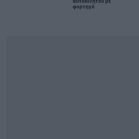
αυτοκινήτου με
08.08.2026 | 17:00
φορτηγό
Ρόδος: Έγραψαν 80χρονη για
κράνος!
08.08.2026 | 16:40