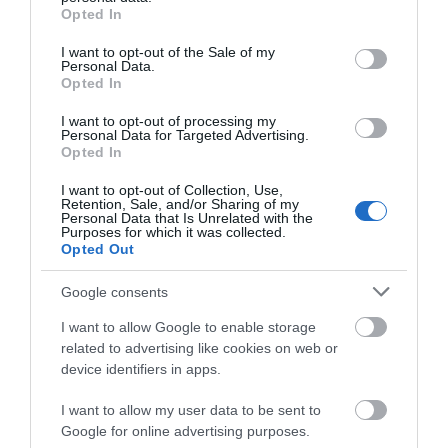
grant or deny consent to Google and its third-party tags to
Ρίγη συγκίνησης στην Εύβοια! Η
Opted In
Ιερά Μονή Οσίου Δαυΐδ έλαμψε
use your data for below specified purposes in below Google
στη μεγάλη πανήγυρη της
consent section.
I want to opt-out of the Sale of my
Μεταμορφώσεως
Personal Data.
Opted In
08.08.2026 | 21:00
I want to opt-out of processing my
Φάνης Σπανός: 500.000 € για την
Personal Data for Targeted Advertising.
ενεργειακή αναβάθμιση του 4ου
Opted In
Δημοτικού Σχολείου Λιβαδειάς
08.08.2026 | 20:40
I want to opt-out of Collection, Use,
Retention, Sale, and/or Sharing of my
Personal Data that Is Unrelated with the
Εύβοια: Τέλος στις παράνομες
Purposes for which it was collected.
χωματερές – Έρχονται πρόστιμα
Opted Out
χωρίς εξαιρέσεις
Google consents
08.08.2026 | 20:20
I want to allow Google to enable storage
Εύβοια: Η μαύρη επέτειος της
related to advertising like cookies on web or
καταστροφικής πυρκαγιάς – Το
device identifiers in apps.
χρονικό της τραγωδίας
08.08.2026 | 20:00
I want to allow my user data to be sent to
Google for online advertising purposes.
Εύβοια: Πότε θα γίνει ο