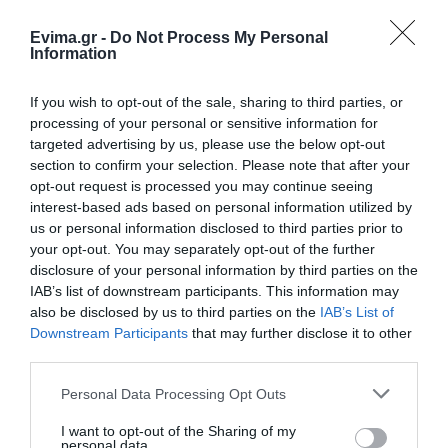
Evima.gr -
Do Not Process My Personal
Information
Ακολουθήστε το evima.gr στο
Google News
If you wish to opt-out of the sale, sharing to third parties, or
processing of your personal or sensitive information for
Διαβάστε όλες τις
ειδήσεις για την Εύβοια
targeted advertising by us, please use the below opt-out
section to confirm your selection. Please note that after your
Διαβάστε όλες τις
τελευταίες ειδήσεις
για την
opt-out request is processed you may continue seeing
Ελλάδα
και τον
Κόσμο
στο
evima.gr
interest-based ads based on personal information utilized by
us or personal information disclosed to third parties prior to
TAGS:
#PATMOS
ΔΕΛΛΑΣ
ΙΕΡΕΑΣ
your opt-out. You may separately opt-out of the further
ΜΑΣΤΡΟΚΩΣΤΑ
disclosure of your personal information by third parties on the
IAB’s list of downstream participants. This information may
ΡΟΗ ΕΙΔΗΣΕΩΝ
also be disclosed by us to third parties on the
IAB’s List of
Downstream Participants
that may further disclose it to other
Φωτιά στην Εύβοια σε ξερά χόρτα
third parties.
09.08.2026 | 00:10
Please note that this website/app uses one or more Google
Personal Data Processing Opt Outs
services and may gather and store information including but
not limited to your visit or usage behaviour. You may click to
I want to opt-out of the Sharing of my
personal data.