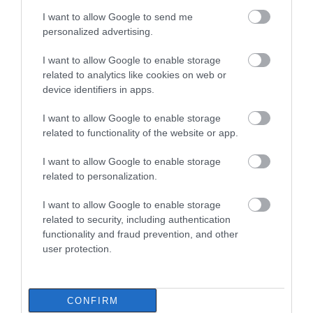
καθιερωμένος έρανος για το
I want to allow Google to send me
«Στιφάδο της Παναγίας»
personalized advertising.
08.08.2026 | 19:40
Όλες οι τελευταίες ειδήσεις
I want to allow Google to enable storage
Ο Αλέξης Τσίπρας παρουσιάζει το
related to analytics like cookies on web or
οικονομικό πρόγραμμα της ΕΛ.Α.Σ.
device identifiers in apps.
στη Θεσσαλονίκη
ΠΕΡΙΣΣΟΤΕΡΑ ΑΠΟ ΚΟΙΝΩΝΙΑ
08.08.2026 | 19:20
I want to allow Google to enable storage
related to functionality of the website or app.
Κάνεις δεν ξεχνά τι έζησε η
Εύβοια πριν πέντε χρόνια
I want to allow Google to enable storage
related to personalization.
08.08.2026 | 19:00
I want to allow Google to enable storage
Σε δημοπρασία η μπάλα των
related to security, including authentication
ιστορικών γκολ του Μαραντόνα
functionality and fraud prevention, and other
Ρόδος: Έγραψαν
Πάτρα: Θρήνος για
user protection.
08.08.2026 | 18:40
80χρονη για κράνος!
μωράκι μόλις 8 ημερών
– Νοσηλευόταν στη
ΜΕΘ Νεογνών
Αγανάκτηση σε χωριό της
CONFIRM
Εύβοιας: Μένουν κάθε μέρα χωρίς