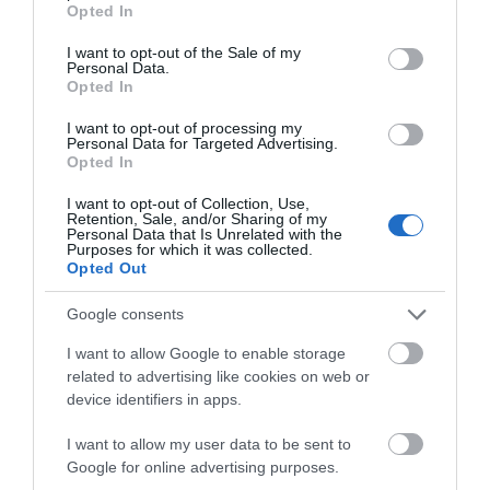
Ποιοι και γιατί θα πάρουν
Opted In
use your data for below specified purposes in below Google
διπλάσια σύνταξη τον Αύγουστο
consent section.
I want to opt-out of the Sale of my
07.08.2026 | 20:20
Personal Data.
Opted In
Δείτε τι έκανε Δήμος της Εύβοιας
I want to opt-out of processing my
Personal Data for Targeted Advertising.
για τις φωτιές
Opted In
07.08.2026 | 20:00
Μητέρα και γιος οι
Τραγική κατάληξη είχε
I want to opt-out of Collection, Use,
Retention, Sale, and/or Sharing of my
νεκροί από τη
η θαλάσσια εκδρομή
Personal Data that Is Unrelated with the
σύγκρουση
Μητέρα και γιος οι νεκροί από τη
για 57χρονο τουρίστα
Purposes for which it was collected.
σύγκρουση αυτοκινήτου με
αυτοκινήτου με
Opted Out
φορτηγό
φορτηγό
07.08.2026 | 19:40
Google consents
I want to allow Google to enable storage
Ράγισαν καρδιές στην Εύβοια: Το
related to advertising like cookies on web or
τελευταίο «αντίο» στον 36χρονο
επιχειρηματία
device identifiers in apps.
07.08.2026 | 19:10
I want to allow my user data to be sent to
Google for online advertising purposes.
Νέο επίδομα 600 ευρώ για