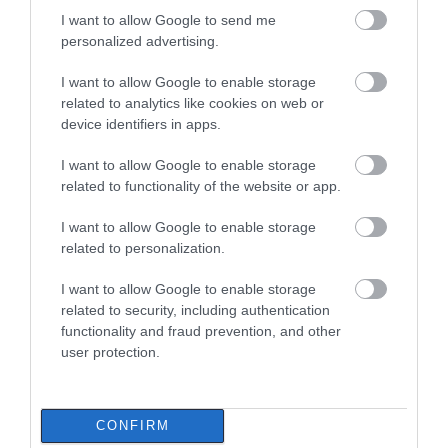
Αυτοψία στα καμένα:
σπουδαστές: Οι δικαιούχοι
Οδηγός λεωφορείου
I want to allow Google to send me
37 σπίτια κρίθηκαν
υπέστη καρδιακό
07.08.2026 | 19:00
κατεδαφιστέα στο
επεισόδιο ενώ
personalized advertising.
Πόρτο Γερμενό
οδηγούσε
I want to allow Google to enable storage
Αυτός ο δήμος της Εύβοιας πάει
related to analytics like cookies on web or
στα δικαστήρια για τις
device identifiers in apps.
ανεμογεννήτριες
07.08.2026 | 18:40
I want to allow Google to enable storage
related to functionality of the website or app.
I want to allow Google to enable storage
related to personalization.
I want to allow Google to enable storage
related to security, including authentication
functionality and fraud prevention, and other
user protection.
CONFIRM