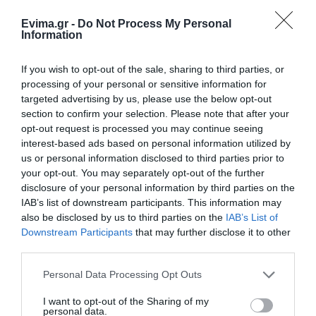
Evima.gr -
Do Not Process My Personal
Νέο τροχαίο με υλικές ζημιές
Information
07.08.2026 | 21:40
If you wish to opt-out of the sale, sharing to third parties, or
Όλες οι τελευταίες ειδήσεις
processing of your personal or sensitive information for
Εύβοια: Γυναίκα έπεσε θύμα
targeted advertising by us, please use the below opt-out
διαδικτυακής απάτης – Πλήρωσε
section to confirm your selection. Please note that after your
για τρακτέρ που δεν παρέλαβε
ΠΕΡΙΣΣΟΤΕΡΑ ΑΠΟ ΚΟΙΝΩΝΙΑ
opt-out request is processed you may continue seeing
07.08.2026 | 21:20
interest-based ads based on personal information utilized by
us or personal information disclosed to third parties prior to
your opt-out. You may separately opt-out of the further
Τραγωδία στην Εύβοια: Άνδρας
ανασύρθηκε χωρίς τις αισθήσεις
disclosure of your personal information by third parties on the
του από τη θάλασσα
IAB’s list of downstream participants. This information may
also be disclosed by us to third parties on the
IAB’s List of
07.08.2026 | 20:57
Downstream Participants
that may further disclose it to other
third parties.
Ανακοινώθηκαν νέες προσλήψεις
σε δήμο της Εύβοιας: Δείτε εδώ
Please note that this website/app uses one or more Google
Ο καιρός αλλάζει
Νέο τροχαίο με υλικές
Personal Data Processing Opt Outs
07.08.2026 | 20:40
πρόσωπο: Έρχονται
ζημιές
services and may gather and store information including but
40άρια μαζί με
not limited to your visit or usage behaviour. You may click to
I want to opt-out of the Sharing of my
θυελλώδη μελτέμια
personal data.
grant or deny consent to Google and its third-party tags to