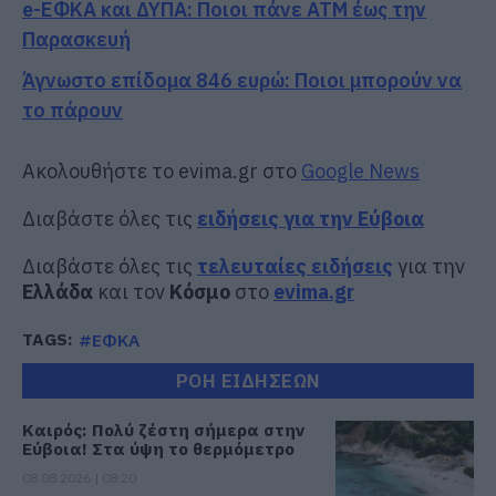
e-ΕΦΚΑ και ΔΥΠΑ: Ποιοι πάνε ΑΤΜ έως την
Παρασκευή
Άγνωστο επίδομα 846 ευρώ: Ποιοι μπορούν να
το πάρουν
Ακολουθήστε το evima.gr στο
Google News
Διαβάστε όλες τις
ειδήσεις για την Εύβοια
Διαβάστε όλες τις
τελευταίες ειδήσεις
για την
Ελλάδα
και τον
Κόσμο
στο
evima.gr
TAGS:
#ΕΦΚΑ
ΡΟΗ ΕΙΔΗΣΕΩΝ
Καιρός: Πολύ ζέστη σήμερα στην
Εύβοια! Στα ύψη το θερμόμετρο
08.08.2026 | 08:20