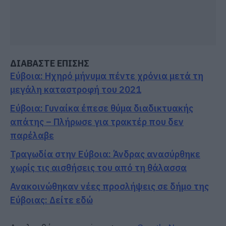
ΔΙΑΒΑΣΤΕ ΕΠΙΣΗΣ
Εύβοια: Ηχηρό μήνυμα πέντε χρόνια μετά τη
μεγάλη καταστροφή του 2021
Εύβοια: Γυναίκα έπεσε θύμα διαδικτυακής
απάτης – Πλήρωσε για τρακτέρ που δεν
παρέλαβε
Τραγωδία στην Εύβοια: Άνδρας ανασύρθηκε
χωρίς τις αισθήσεις του από τη θάλασσα
Ανακοινώθηκαν νέες προσλήψεις σε δήμο της
Εύβοιας: Δείτε εδώ