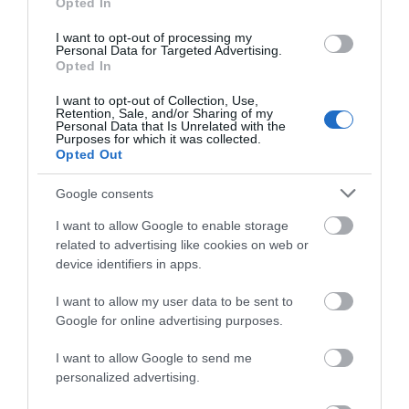
Opted In
07.08.2026 | 19:00
I want to opt-out of processing my
Personal Data for Targeted Advertising.
Μητέρα και γιος οι
Τραγική κατάληξη είχε
Opted In
νεκροί από τη
η θαλάσσια εκδρομή
Αυτός ο δήμος της Εύβοιας πάει
σύγκρουση
για 57χρονο τουρίστα
στα δικαστήρια για τις
I want to opt-out of Collection, Use,
αυτοκινήτου με
ανεμογεννήτριες
Retention, Sale, and/or Sharing of my
φορτηγό
Personal Data that Is Unrelated with the
07.08.2026 | 18:40
Purposes for which it was collected.
Opted Out
Τραγική κατάληξη είχε η
θαλάσσια εκδρομή για 57χρονο
Google consents
τουρίστα
I want to allow Google to enable storage
07.08.2026 | 18:20
related to advertising like cookies on web or
device identifiers in apps.
Βαρύ πένθος για τον εκπαιδευτικό
από την Εύβοια που έφυγε από τη
Αυτοψία στα καμένα:
Οδηγός λεωφορείου
ζωή
I want to allow my user data to be sent to
37 σπίτια κρίθηκαν
υπέστη καρδιακό
Google for online advertising purposes.
07.08.2026 | 18:00
κατεδαφιστέα στο
επεισόδιο ενώ
Πόρτο Γερμενό
οδηγούσε
I want to allow Google to send me
Αυτοψία στα καμένα: 37 σπίτια
personalized advertising.
κρίθηκαν κατεδαφιστέα στο
Πόρτο Γερμενό