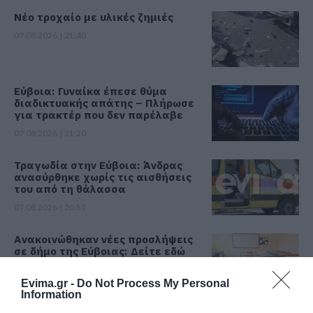
Νέο τροχαίο με υλικές ζημιές
07.08.2026 | 21:40
Εύβοια: Γυναίκα έπεσε θύμα
διαδικτυακής απάτης – Πλήρωσε
για τρακτέρ που δεν παρέλαβε
07.08.2026 | 21:20
Τραγωδία στην Εύβοια: Άνδρας
ανασύρθηκε χωρίς τις αισθήσεις
του από τη θάλασσα
07.08.2026 | 20:57
Ανακοινώθηκαν νέες προσλήψεις
σε δήμο της Εύβοιας: Δείτε εδώ
07.08.2026 | 20:40
Evima.gr -
Do Not Process My Personal
Όλες οι τελευταίες ειδήσεις
Information
Ποιοι και γιατί θα πάρουν