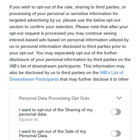
διπλάσια σύνταξη τον Αύγουστο
If you wish to opt-out of the sale, sharing to third parties, or
processing of your personal or sensitive information for
07.08.2026 | 20:20
ΠΕΡΙΣΣΟΤΕΡΑ ΑΠΟ ΚΟΙΝΩΝΙΑ
targeted advertising by us, please use the below opt-out
section to confirm your selection. Please note that after your
Δείτε τι έκανε Δήμος της Εύβοιας
opt-out request is processed you may continue seeing
για τις φωτιές
interest-based ads based on personal information utilized by
us or personal information disclosed to third parties prior to
07.08.2026 | 20:00
your opt-out. You may separately opt-out of the further
disclosure of your personal information by third parties on the
Μητέρα και γιος οι νεκροί από τη
IAB’s list of downstream participants. This information may
σύγκρουση αυτοκινήτου με
also be disclosed by us to third parties on the
IAB’s List of
φορτηγό
Downstream Participants
that may further disclose it to other
Ο καιρός αλλάζει
Νέο τροχαίο με υλικές
07.08.2026 | 19:40
third parties.
πρόσωπο: Έρχονται
ζημιές
40άρια μαζί με
Please note that this website/app uses one or more Google
θυελλώδη μελτέμια
Personal Data Processing Opt Outs
Ράγισαν καρδιές στην Εύβοια: Το
services and may gather and store information including but
τελευταίο «αντίο» στον 36χρονο
επιχειρηματία
not limited to your visit or usage behaviour. You may click to
I want to opt-out of the Sharing of my
personal data.
grant or deny consent to Google and its third-party tags to
07.08.2026 | 19:10
Opted In
use your data for below specified purposes in below Google
consent section.
I want to opt-out of the Sale of my
Νέο επίδομα 600 ευρώ για
Personal Data.
σπουδαστές: Οι δικαιούχοι