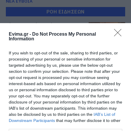
ΝΕΑ ΕΥΒΟΙΑ
ΡΟΗ ΕΙΔΗΣΕΩΝ
Εύβοια: Η μαύρη επέτειος της
καταστροφικής πυρκαγιάς – Το
χρονικό της τραγωδίας
Evima.gr -
Do Not Process My Personal
Information
08.08.2026 | 20:00
If you wish to opt-out of the sale, sharing to third parties, or
Εύβοια: Πότε θα γίνει ο
processing of your personal or sensitive information for
καθιερωμένος έρανος για το
«Στιφάδο της Παναγίας»
targeted advertising by us, please use the below opt-out
section to confirm your selection. Please note that after your
08.08.2026 | 19:40
opt-out request is processed you may continue seeing
interest-based ads based on personal information utilized by
Ο Αλέξης Τσίπρας παρουσιάζει το
us or personal information disclosed to third parties prior to
οικονομικό πρόγραμμα της ΕΛ.Α.Σ.
στη Θεσσαλονίκη
your opt-out. You may separately opt-out of the further
disclosure of your personal information by third parties on the
08.08.2026 | 19:20
IAB’s list of downstream participants. This information may
also be disclosed by us to third parties on the
IAB’s List of
Κάνεις δεν ξεχνά τι έζησε η
Downstream Participants
that may further disclose it to other
Εύβοια πριν πέντε χρόνια
third parties.
08.08.2026 | 19:00