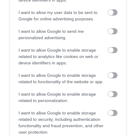
device identifiers in apps.
Ευρυδίκη Βαλαβάνη: Οι
I want to allow my user data to be sent to
οικογενειακές διακοπές στην
Google for online advertising purposes.
Εύβοια! Δείτε σε ποια παραλία
Ρόδος: Έγραψαν
Πάτρα: Θρήνος για
08.08.2026 | 17:20
80χρονη για κράνος!
μωράκι μόλις 8 ημερών
I want to allow Google to send me
– Νοσηλευόταν στη
personalized advertising.
ΜΕΘ Νεογνών
«Κόκκινος» συναγερμός στην
Εύβοια: Red Code αύριο Κυριακή –
I want to allow Google to enable storage
Αυξημένη ετοιμότητα παντού
related to analytics like cookies on web or
08.08.2026 | 17:00
device identifiers in apps.
Ρόδος: Έγραψαν 80χρονη για
I want to allow Google to enable storage
κράνος!
related to functionality of the website or app.
08.08.2026 | 16:40
I want to allow Google to enable storage
Εορτολόγιο: Ποιοι
Ο καιρός αλλάζει
related to personalization.
γιορτάζουν σήμερα,
πρόσωπο: Έρχονται
Θρήνος σε όλη την Εύβοια για τον
Σάββατο 8 Αυγούστου
40άρια μαζί με
επιχειρηματία που έφυγε απο
I want to allow Google to enable storage
θυελλώδη μελτέμια
την ζωή
related to security, including authentication
functionality and fraud prevention, and other
08.08.2026 | 16:20
user protection.