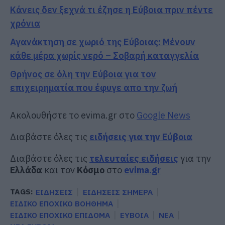
Κάνεις δεν ξεχνά τι έζησε η Εύβοια πριν πέντε
χρόνια
Αγανάκτηση σε χωριό της Εύβοιας: Μένουν
κάθε μέρα χωρίς νερό – Σοβαρή καταγγελία
Θρήνος σε όλη την Εύβοια για τον
επιχειρηματία που έφυγε απο την ζωή
Ακολουθήστε το evima.gr στο
Google News
Διαβάστε όλες τις
ειδήσεις για την Εύβοια
Διαβάστε όλες τις
τελευταίες ειδήσεις
για την
Ελλάδα
και τον
Κόσμο
στο
evima.gr
TAGS:
ΕΙΔΗΣΕΙΣ
ΕΙΔΗΣΕΙΣ ΣΗΜΕΡΑ
ΕΙΔΙΚΟ ΕΠΟΧΙΚΟ ΒΟΗΘΗΜΑ
ΕΙΔΙΚΟ ΕΠΟΧΙΚΟ ΕΠΙΔΟΜΑ
ΕΥΒΟΙΑ
ΝΕΑ