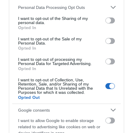
Please note that this website/app uses one or more Google
Personal Data Processing Opt Outs
services and may gather and store information including but
Σε δημοπρασία η μπάλα των
not limited to your visit or usage behaviour. You may click to
I want to opt-out of the Sharing of my
ιστορικών γκολ του Μαραντόνα
personal data.
grant or deny consent to Google and its third-party tags to
Opted In
08.08.2026 | 18:40
use your data for below specified purposes in below Google
consent section.
I want to opt-out of the Sale of my
Personal Data.
Opted In
Αγανάκτηση σε χωριό της
Εύβοιας: Μένουν κάθε μέρα χωρίς
νερό – Σοβαρή καταγγελία
I want to opt-out of processing my
Personal Data for Targeted Advertising.
08.08.2026 | 18:20
Opted In
Όλες οι τελευταίες ειδήσεις
I want to opt-out of Collection, Use,
Αγροτικές ενισχύσεις: Ποιοι θα
Retention, Sale, and/or Sharing of my
λάβουν νωρίτερα τις
Personal Data that Is Unrelated with the
προκαταβολές
Purposes for which it was collected.
ΠΕΡΙΣΣΟΤΕΡΑ ΑΠΟ ΚΟΙΝΩΝΙΑ
Opted Out
08.08.2026 | 18:00
Google consents
Σε πελάγη ευτυχίας
αντιδήμαρχος στην Εύβοια! Έγινε
I want to allow Google to enable storage
για τρίτη φορά παππούς!
related to advertising like cookies on web or
08.08.2026 | 17:40