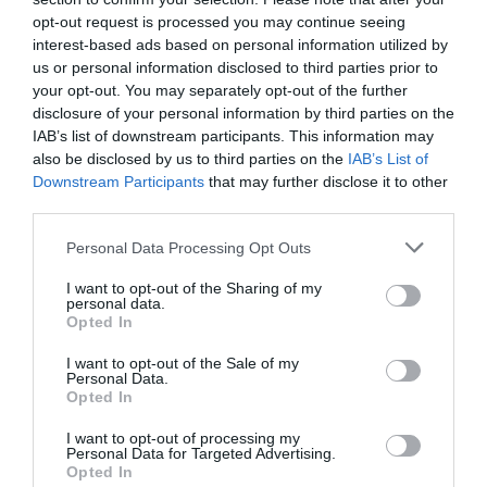
06.08.2026 | 20:20
opt-out request is processed you may continue seeing
interest-based ads based on personal information utilized by
Θρήνος στην Εύβοια: Έφυγε από
us or personal information disclosed to third parties prior to
τη ζωή ο 37χρονος που είχε
τροχαίο με αγριογούρουνο
your opt-out. You may separately opt-out of the further
disclosure of your personal information by third parties on the
06.08.2026 | 20:20
IAB’s list of downstream participants. This information may
Προφυλακίστηκε ο
Έρχεται ισχυρό κύμα
also be disclosed by us to third parties on the
IAB’s List of
44χρονος για τη φωτιά
Νέο σοβαρό τροχαίο στην Εύβοια:
ζέστης: Πότε η
Downstream Participants
that may further disclose it to other
Τούμπαρε αυτοκίνητο
στη Κεφαλονιά
θερμοκρασία θα
third parties.
χτυπήσει 40άρια
06.08.2026 | 20:00
Please note that this website/app uses one or more Google
Personal Data Processing Opt Outs
services and may gather and store information including but
Έσπασαν πιάτα στο κεφάλι του
not limited to your visit or usage behaviour. You may click to
I want to opt-out of the Sharing of my
Αταμάν – Βίντεο από τη Σύμη
personal data.
grant or deny consent to Google and its third-party tags to
Opted In
06.08.2026 | 19:40
use your data for below specified purposes in below Google
consent section.
I want to opt-out of the Sale of my
Personal Data.
Opted In
Φωτιά στη Σκύρο: Συνεχίζει να
Προφυλακιστέος ο
καίει στο Νησί, συγκλονιστική
Εορτολόγιο: Ποιοι
μαρτυρία – Νέες εικόνες και
Αφγανός για τη
γιορτάζουν σήμερα,
I want to opt-out of processing my
βίντεο
Personal Data for Targeted Advertising.
δολοφονία της
Πέμπτη 6 Αυγούστου
Opted In
Βρετανίδας –
06.08.2026 | 19:40