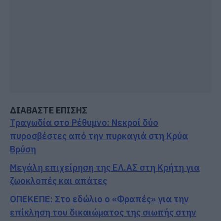
ΔΙΑΒΑΣΤΕ ΕΠΙΣΗΣ
Τραγωδία στο Ρέθυμνο: Νεκροί δύο
πυροσβέστες από την πυρκαγιά στη Κρύα
Βρύση
Μεγάλη επιχείρηση της ΕΛ.ΑΣ στη Κρήτη για
ζωοκλοπές και απάτες
ΟΠΕΚΕΠΕ: Στο εδώλιο ο «Φραπές» για την
επίκληση του δικαιώματος της σιωπής στην