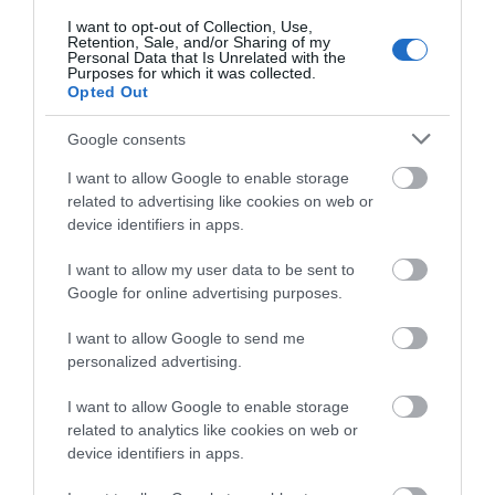
Συγκλονιστική
I want to opt-out of Collection, Use,
κατάθεση της συζύγου
Ξεκινάει τεράστιο έργο αξίας
Retention, Sale, and/or Sharing of my
του 28χρονου
Personal Data that Is Unrelated with the
2.425.000€ στην Εύβοια – Δείτε
Purposes for which it was collected.
πού
Opted Out
06.08.2026 | 19:20
Google consents
I want to allow Google to enable storage
related to advertising like cookies on web or
device identifiers in apps.
I want to allow my user data to be sent to
Google for online advertising purposes.
I want to allow Google to send me
personalized advertising.
I want to allow Google to enable storage
related to analytics like cookies on web or
device identifiers in apps.