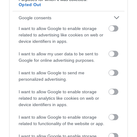
Αιδηψού
για σεξουαλική
αισθήσεις του δίπλα σε
Opted Out
κακοποίηση
κάδους απορριμμάτων
09.08.2026 | 21:00
(βίντεο)
Google consents
Αίγινα: 48χρονος ανασύρθηκε
χωρίς τις αισθήσεις του από τη
I want to allow Google to enable storage
θάλασσα
related to advertising like cookies on web or
device identifiers in apps.
09.08.2026 | 20:40
I want to allow my user data to be sent to
Google for online advertising purposes.
I want to allow Google to send me
personalized advertising.
I want to allow Google to enable storage
related to analytics like cookies on web or
device identifiers in apps.
I want to allow Google to enable storage
related to functionality of the website or app.
I want to allow Google to enable storage