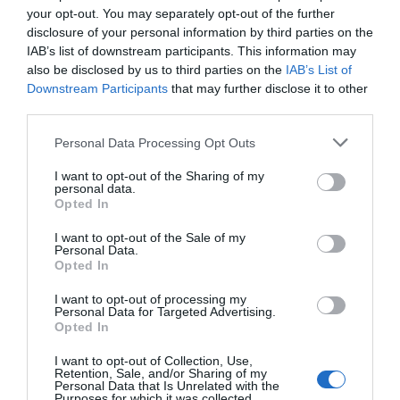
10.08.2026 | 08:20
your opt-out. You may separately opt-out of the further
disclosure of your personal information by third parties on the
IAB’s list of downstream participants. This information may
Στο κόκκινο σήμερα Εύβοια και
also be disclosed by us to third parties on the
IAB’s List of
Σκύρος για κίνδυνο φωτιάς – Τι
Downstream Participants
that may further disclose it to other
απαγορεύεται
third parties.
10.08.2026 | 08:00
Please note that this website/app uses one or more Google
Αίγινα: 48χρονος
Κινητές μονάδες της
Personal Data Processing Opt Outs
ανασύρθηκε χωρίς τις
αστυνομίας στην
services and may gather and store information including but
Αναστάτωση σε παραλία της
αισθήσεις του από τη
Εύβοια: Που θα
Εύβοιας: Άνδρας αισθάνθηκε
not limited to your visit or usage behaviour. You may click to
I want to opt-out of the Sharing of my
θάλασσα
βρίσκονται αυτή την
personal data.
αδιαθεσία, μεταφέρθηκε στο
grant or deny consent to Google and its third-party tags to
εβδομάδα
Opted In
Νοσοκομείο
use your data for below specified purposes in below Google
09.08.2026 | 21:40
consent section.
I want to opt-out of the Sale of my
Personal Data.
Opted In
Σημαντική εκδήλωση για την
εγκληματικότητα από τον
Βαγγέλη Χαινά στους
I want to opt-out of processing my
Ανδρονιάνους Ευβοίας
Personal Data for Targeted Advertising.
Opted In
09.08.2026 | 21:20
I want to opt-out of Collection, Use,
Εύβοια: Ποια είναι η κ. Λίζα που
Retention, Sale, and/or Sharing of my
Σκιάθος: 15χρονος
Λουτράκι: Ηλικιωμένος
Personal Data that Is Unrelated with the
τίμησε ο δήμαρχος Ιστιαίας
καταγγέλλει 17χρονο
εντοπίστηκε χωρίς τις
Purposes for which it was collected.