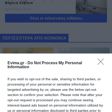
Βόρεια Εύβοια
10.08.2026 | 09:40
Όλες οι τελευταίες ειδήσεις
Εορτολόγιο: Ποιοι γιορτάζουν
σήμερα, Δευτέρα 10 Αυγούστου
10.08.2026 | 09:20
ΠΕΡΙΣΣΟΤΕΡΑ ΑΠΟ ΚΟΙΝΩΝΙΑ
Εύβοια: Που έχει διακοπή
ρεύματος σήμερα Δευτέρα 10
Αυγούστου
Evima.gr -
Do Not Process My Personal
10.08.2026 | 09:00
Information
Μεγάλη φωτιά στον Κουβαρά
If you wish to opt-out of the sale, sharing to third parties, or
Αττικής: Ήχησε το 112, καίει
processing of your personal or sensitive information for
κοντά σε σπίτια
Εορτολόγιο: Ποιοι
Μεγάλη φωτιά στον
targeted advertising by us, please use the below opt-out
10.08.2026 | 08:40
γιορτάζουν σήμερα,
Κουβαρά Αττικής:
section to confirm your selection. Please note that after your
Δευτέρα 10 Αυγούστου
Ήχησε το 112, καίει
opt-out request is processed you may continue seeing
κοντά σε σπίτια
Καιρός: Επιμένουν και σήμερα τα
interest-based ads based on personal information utilized by
μποφόρ και η ζέστη στην Εύβοια
us or personal information disclosed to third parties prior to