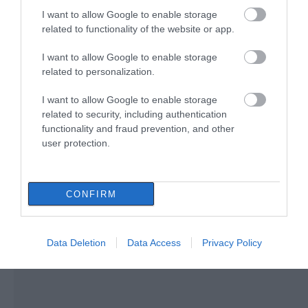
I want to allow Google to enable storage
Εύβοια: Σήμερα το τελευταίο
related to functionality of the website or app.
αντίο στον 37χρονο που έχασε τη
ζωή του σε τροχαίο με
Προφυλακίστηκε ο
Έρχεται ισχυρό κύμα
I want to allow Google to enable storage
αγριογούρουνο
44χρονος για τη φωτιά
ζέστης: Πότε η
related to personalization.
στη Κεφαλονιά
θερμοκρασία θα
07.08.2026 | 08:00
χτυπήσει 40άρια
I want to allow Google to enable storage
Φωτιά στη Σκύρο: Χωρίς ενεργό
related to security, including authentication
μέτωπο – Παραμένουν ισχυρές
functionality and fraud prevention, and other
δυνάμεις της Πυροσβεστικής
user protection.
07.08.2026 | 00:10
CONFIRM
Data Deletion
Data Access
Privacy Policy