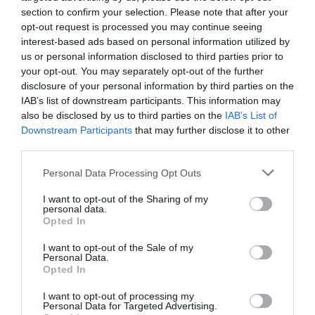
Προκόπι από τη μεγάλη φωτιά
(vid)
section to confirm your selection. Please note that after your
opt-out request is processed you may continue seeing
07.08.2026 | 10:15
interest-based ads based on personal information utilized by
us or personal information disclosed to third parties prior to
Είσαι διακοπές στην Εύβοια και
θες γεύσεις στα κάρβουνα; Έλα
your opt-out. You may separately opt-out of the further
στο «Παλιό Πιθάρι»!
disclosure of your personal information by third parties on the
IAB’s list of downstream participants. This information may
07.08.2026 | 10:00
Όλες οι τελευταίες ειδήσεις
also be disclosed by us to third parties on the
IAB’s List of
Downstream Participants
that may further disclose it to other
Σίμος Κεδίκογλου: Η κίνηση του
third parties.
βουλευτή που «τρέλανε»
εθελοντές στην Εύβοια
ΠΕΡΙΣΣΟΤΕΡΑ ΑΠΟ ΚΟΙΝΩΝΙΑ
Please note that this website/app uses one or more Google
Personal Data Processing Opt Outs
07.08.2026 | 09:45
services and may gather and store information including but
not limited to your visit or usage behaviour. You may click to
I want to opt-out of the Sharing of my
Ιός Δυτικού Νείλου: 65 κρούσματα
personal data.
grant or deny consent to Google and its third-party tags to
στην Ελλάδα – Έξι νεκροί και 20
Opted In
use your data for below specified purposes in below Google
ασθενείς σε νοσηλεία
consent section.
I want to opt-out of the Sale of my
07.08.2026 | 09:30
Personal Data.
Opted In
Υπό έλεγχο η φωτιά στην Σκύρο –
Συνελήφθη μία 63χρονη γυναίκα
I want to opt-out of processing my
Personal Data for Targeted Advertising.
Ιός Δυτικού Νείλου: 65
Εορτολόγιο: Ποιοι
07.08.2026 | 09:15