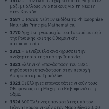
1610
Ο Τζον Γκάι αναχωρεί από το Μπρίστολ
μαζί με άλλους 39 άποικους για τη Νέα Γη
στον Καναδά.
1687
Ο Ισαάκ Νεύτων εκδίδει το Philosophiae
Naturalis Principia Mathematica.
1770
Αρχίζει η ναυμαχία του Τσεσμέ μεταξύ
της Ρωσικής και της Οθωμανικής
αυτοκρατορίας.
1811
Η Βενεζουέλα ανακηρύσσει την
ανεξαρτησία της από την Ισπανία.
1821
Ελληνική Επανάσταση του 1821:
κηρύσσεται επανάσταση στην περιοχή
Ασπροποτάμου Τρικάλων.
1821
Οι Έλληνες επαναστάτες νικούν τους
Οθωμανούς στη Μάχη του Καβοφονιά στη
Σάμο.
1824
600 Έλληνες επαναστάτες υπό τον
Γιάννη Γκούρα νικούν στον Μαραθώνα 3.000