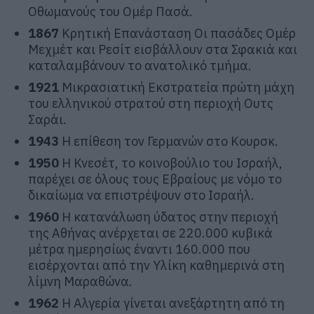
Οθωμανούς του Ομέρ Πασά.
1867
Κρητική Επανάσταση Οι πασάδες Ομέρ
Μεχμέτ και Ρεσίτ εισβάλλουν στα Σφακιά και
καταλαμβάνουν το ανατολικό τμήμα.
1921
Μικρασιατική Εκστρατεία πρώτη μάχη
του ελληνικού στρατού στη περιοχή Ουτς
Σαράι.
1943
Η επίθεση τον Γερμανών στο Κουρσκ.
1950
Η Κνεσέτ, το κοινοβούλιο του Ισραήλ,
παρέχει σε όλους τους Εβραίους με νόμο το
δικαίωμα να επιστρέψουν στο Ισραήλ.
1960
Η κατανάλωση ύδατος στην περιοχή
της Αθήνας ανέρχεται σε 220.000 κυβικά
μέτρα ημερησίως έναντι 160.000 που
εισέρχονται από την Υλίκη καθημερινά στη
λίμνη Μαραθώνα.
1962
H Αλγερία γίνεται ανεξάρτητη από τη