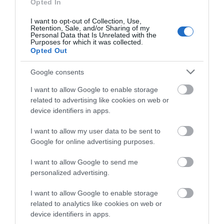
Opted In
κρούσματα στην
γιορτάζουν σήμερα,
Ελλάδα – Έξι νεκροί και
Παρασκευή 7
I want to opt-out of Collection, Use,
20 ασθενείς σε
Αυγούστου
Retention, Sale, and/or Sharing of my
Εύβοια: Σε αυτό το γραφικό χωριό
νοσηλεία
Personal Data that Is Unrelated with the
μοίρασαν Κεσκέσι τη
Purposes for which it was collected.
Μεταμόρφωση του Σωτήρος
Opted Out
07.08.2026 | 09:00
Google consents
Ποιες περιοχές δεν θα έχουν
I want to allow Google to enable storage
ρεύμα σήμερα στην Εύβοια
related to advertising like cookies on web or
07.08.2026 | 08:45
device identifiers in apps.
Καφές: Τα οφέλη της
Έπαθε ηλεκτροπληξία
I want to allow my user data to be sent to
μέτριας κατανάλωσης
Εορτολόγιο: Ποιοι γιορτάζουν
ενώ έκλεβε καλώδια –
Google for online advertising purposes.
σήμερα, Παρασκευή 7 Αυγούστου
σύμφωνα με ειδικό στο
Οι συνεργοί του τον
μικροβίωμα του
εγκατέλειψαν
07.08.2026 | 08:30
I want to allow Google to send me
εντέρου
personalized advertising.
Καιρός: Πάνω από 35 βαθμούς
I want to allow Google to enable storage
σήμερα η θερμοκρασία στην
related to analytics like cookies on web or
Εύβοια
device identifiers in apps.
07.08.2026 | 08:15