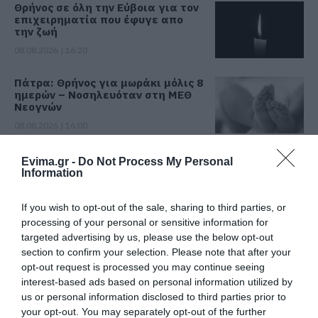
Θρήνος σε όλη την Εύβοια για τον
επιχειρηματία που έφυγε απο
την ζωή
08.08.2026 | 16:20
Πάτρα: Θρήνος για μωράκι μόλις 8
ημερών – Νοσηλευόταν στη ΜΕΘ
Νεογνών
08.08.2026 | 16:00
Αρχίζουν τα έργα για το νέο
Evima.gr -
Do Not Process My Personal
κλειστό γυμναστήριο στην Εύβοια
Information
08.08.2026 | 15:40
If you wish to opt-out of the sale, sharing to third parties, or
processing of your personal or sensitive information for
Φωτιά στη Βοιωτία: Έκτακτα
targeted advertising by us, please use the below opt-out
μέτρα στήριξης για την εστίαση
section to confirm your selection. Please note that after your
ζητά η ΠΣτΕ
opt-out request is processed you may continue seeing
08.08.2026 | 15:20
interest-based ads based on personal information utilized by
us or personal information disclosed to third parties prior to
Μεγάλη προσοχή στην Εύβοια:
your opt-out. You may separately opt-out of the further