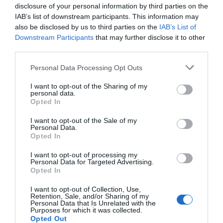
Σπείρα ανοίγει επιχειρήσεις
disclosure of your personal information by third parties on the
08.08.2026 | 15:00
IAB’s list of downstream participants. This information may
also be disclosed by us to third parties on the
IAB’s List of
Όλες οι τελευταίες ειδήσεις
Downstream Participants
that may further disclose it to other
Όμιλος ΔΕΗ: Νέα συμφωνία για
third parties.
χαρτοφυλάκιο έργων ΑΠΕ
Please note that this website/app uses one or more Google
Personal Data Processing Opt Outs
08.08.2026 | 14:40
ΠΕΡΙΣΣΟΤΕΡΑ ΑΠΟ ΚΟΙΝΩΝΙΑ
services and may gather and store information including but
not limited to your visit or usage behaviour. You may click to
I want to opt-out of the Sharing of my
personal data.
grant or deny consent to Google and its third-party tags to
Σήμερα το μεγαλύτερο πανηγύρι
Opted In
του καλοκαιριού στην Εύβοια
use your data for below specified purposes in below Google
consent section.
I want to opt-out of the Sale of my
08.08.2026 | 14:20
Personal Data.
Opted In
Συρροή πιστών σε αυτό το
I want to opt-out of processing my
Μοναστήρι της Εύβοιας!
Personal Data for Targeted Advertising.
Opted In
08.08.2026 | 14:00
Ρόδος: Έγραψαν
Πάτρα: Θρήνος για
80χρονη για κράνος!
μωράκι μόλις 8 ημερών
I want to opt-out of Collection, Use,
– Νοσηλευόταν στη
Retention, Sale, and/or Sharing of my
ΜΕΘ Νεογνών
Personal Data that Is Unrelated with the
Έξοδος Αυγούστου: Οι Αθηναίοι
Purposes for which it was collected.
«ψηφίζουν» Εύβοια για τις
Opted Out
διακοπές τους!