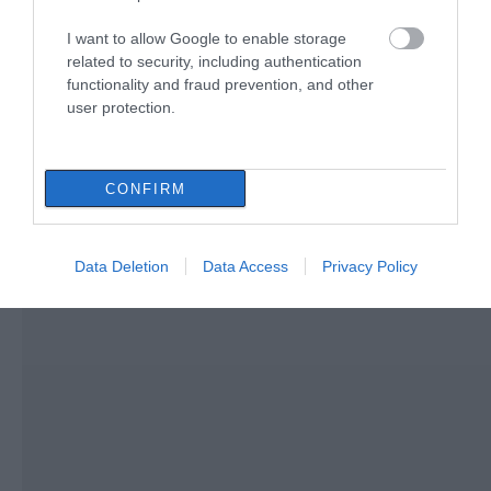
αυτοκινήτου με
φορτηγό
I want to allow Google to enable storage
Καύσωνας και πολλά μποφόρ
related to security, including authentication
αύριο στην Εύβοια! Συνεδρίασε η
επιτροπή εκτίμησης κινδύνου
functionality and fraud prevention, and other
user protection.
08.08.2026 | 12:00
CONFIRM
Data Deletion
Data Access
Privacy Policy