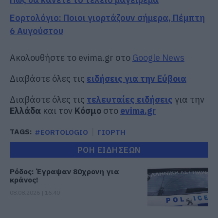
Εορτολόγιο: Ποιοι γιορτάζουν σήμερα, Πέμπτη
6 Αυγούστου
Ακολουθήστε το evima.gr στο
Google News
Διαβάστε όλες τις
ειδήσεις για την Εύβοια
Διαβάστε όλες τις
τελευταίες ειδήσεις
για την
Ελλάδα
και τον
Κόσμο
στο
evima.gr
TAGS:
#EORTOLOGIO
ΓΙΟΡΤΗ
ΡΟΗ ΕΙΔΗΣΕΩΝ
Ρόδος: Έγραψαν 80χρονη για
κράνος!
08.08.2026 | 16:40