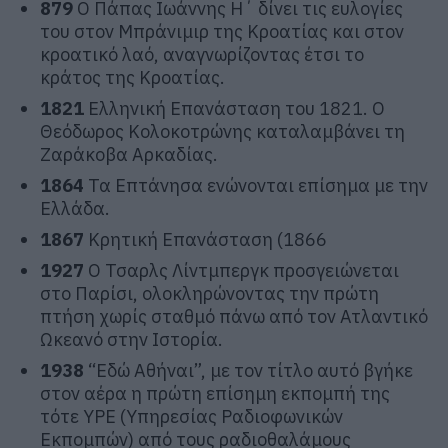
879
Ο Πάπας Ιωάννης Η΄ δίνει τις ευλογίες
του στον Μπράνιμιρ της Κροατίας και στον
κροατικό λαό, αναγνωρίζοντας έτσι το
κράτος της Κροατίας.
1821
Ελληνική Επανάσταση του 1821. Ο
Θεόδωρος Κολοκοτρώνης καταλαμβάνει τη
Ζαράκοβα Αρκαδίας.
1864
Τα Επτάνησα ενώνονται επίσημα με την
Ελλάδα.
1867
Κρητική Επανάσταση (1866
1927
Ο Τσαρλς Λίντμπεργκ προσγειώνεται
στο Παρίσι, ολοκληρώνοντας την πρώτη
πτήση χωρίς σταθμό πάνω από τον Ατλαντικό
Ωκεανό στην Ιστορία.
1938
“Εδώ Αθήναι”, με τον τίτλο αυτό βγήκε
στον αέρα η πρώτη επίσημη εκπομπή της
τότε ΥΡΕ (Υπηρεσίας Ραδιοφωνικών
Εκπομπών) από τους ραδιοθαλάμους