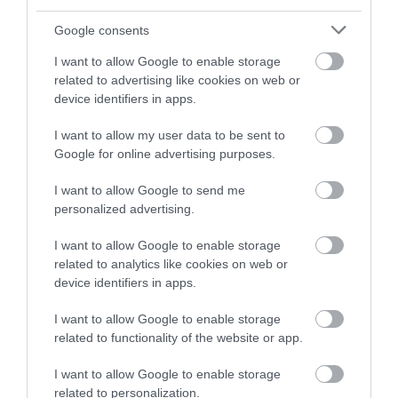
08.08.2026 | 13:40
Google consents
Μεταφορές χρημάτων: Σε ποιες
I want to allow Google to enable storage
περιπτώσεις η ΑΑΔΕ επιβάλλει
related to advertising like cookies on web or
φόρο από 10% έως 40%
device identifiers in apps.
08.08.2026 | 13:20
Εορτολόγιο: Ποιοι
Ο καιρός αλλάζει
I want to allow my user data to be sent to
γιορτάζουν σήμερα,
πρόσωπο: Έρχονται
Εικόνες σοκ σε κοιμητήριο της
Google for online advertising purposes.
Σάββατο 8 Αυγούστου
40άρια μαζί με
Εύβοιας: Δείτε τι έκαναν
θυελλώδη μελτέμια
I want to allow Google to send me
08.08.2026 | 13:00
personalized advertising.
I want to allow Google to enable storage
Α. Ο. Χαλκίς: Πρώτο φιλικό σήμερα
για νέα αγωνιστική περίοδο – Η
related to analytics like cookies on web or
ώρα
device identifiers in apps.
08.08.2026 | 12:40
I want to allow Google to enable storage
related to functionality of the website or app.
Τι γίνεται με τις τσούχτρες στην
Νέο τροχαίο με υλικές
Μητέρα και γιος οι
Εύβοια;
ζημιές
νεκροί από τη
I want to allow Google to enable storage
08.08.2026 | 12:20
σύγκρουση
related to personalization.