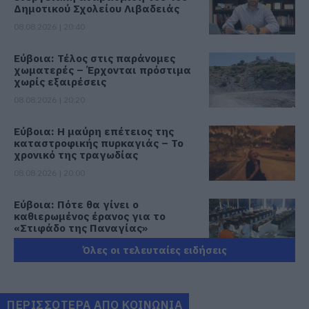
Δημοτικού Σχολείου Λιβαδειάς
08.08.2026 | 20:40
Εύβοια: Τέλος στις παράνομες
χωματερές – Έρχονται πρόστιμα
χωρίς εξαιρέσεις
08.08.2026 | 20:20
Εύβοια: Η μαύρη επέτειος της
καταστροφικής πυρκαγιάς – Το
χρονικό της τραγωδίας
08.08.2026 | 20:00
Εύβοια: Πότε θα γίνει ο
καθιερωμένος έρανος για το
«Στιφάδο της Παναγίας»
08.08.2026 | 19:40
Όλες οι τελευταίες ειδήσεις
Ο Αλέξης Τσίπρας παρουσιάζει το
οικονομικό πρόγραμμα της ΕΛ.Α.Σ.
στη Θεσσαλονίκη
ΠΕΡΙΣΣΟΤΕΡΑ ΑΠΟ ΚΟΙΝΩΝΙΑ