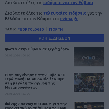
Διαβάστε όλες τις
ειδήσεις για την Εύβοια
Διαβάστε όλες τις
τελευταίες ειδήσεις
για την
Ελλάδα
και τον
Κόσμο
στο
evima.gr
TAGS:
#EORTOLOGIO
ΓΙΟΡΤΗ
ΡΟΗ ΕΙΔΗΣΕΩΝ
Φωτιά στην Εύβοια σε ξερά χόρτα
09.08.2026 | 00:10
Ρίγη συγκίνησης στην Εύβοια! Η
Ιερά Μονή Οσίου Δαυΐδ έλαμψε
στη μεγάλη πανήγυρη της
Μεταμορφώσεως
08.08.2026 | 21:00
Φάνης Σπανός: 500.000 € για την
ενεργειακή αναβάθμιση του 4ου