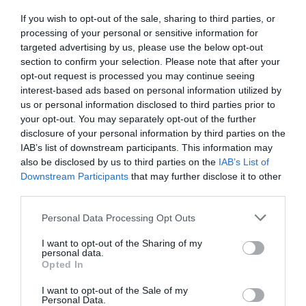
γιορτάζουν σήμερα,
πρόσωπο: Έρχονται
If you wish to opt-out of the sale, sharing to third parties, or
Σάββατο 8 Αυγούστου
Σε πελάγη ευτυχίας
40άρια μαζί με
processing of your personal or sensitive information for
αντιδήμαρχος στην Εύβοια! Έγινε
θυελλώδη μελτέμια
για τρίτη φορά παππούς!
targeted advertising by us, please use the below opt-out
section to confirm your selection. Please note that after your
08.08.2026 | 17:40
opt-out request is processed you may continue seeing
interest-based ads based on personal information utilized by
Ευρυδίκη Βαλαβάνη: Οι
us or personal information disclosed to third parties prior to
οικογενειακές διακοπές στην
Εύβοια! Δείτε σε ποια παραλία
your opt-out. You may separately opt-out of the further
disclosure of your personal information by third parties on the
08.08.2026 | 17:20
IAB’s list of downstream participants. This information may
also be disclosed by us to third parties on the
IAB’s List of
Νέο τροχαίο με υλικές
Μητέρα και γιος οι
«Κόκκινος» συναγερμός στην
Downstream Participants
that may further disclose it to other
ζημιές
Εύβοια: Red Code αύριο Κυριακή –
νεκροί από τη
third parties.
Αυξημένη ετοιμότητα παντού
σύγκρουση
αυτοκινήτου με
08.08.2026 | 17:00
Please note that this website/app uses one or more Google
φορτηγό
Personal Data Processing Opt Outs
services and may gather and store information including but
Ρόδος: Έγραψαν 80χρονη για
not limited to your visit or usage behaviour. You may click to
I want to opt-out of the Sharing of my
κράνος!
personal data.
grant or deny consent to Google and its third-party tags to
Opted In
08.08.2026 | 16:40
use your data for below specified purposes in below Google
consent section.
I want to opt-out of the Sale of my
Personal Data.