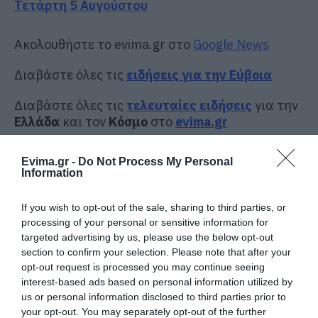
Τετάρτη 5 Αυγούστου
Ακολουθήστε το evima.gr στο
Google News
Διαβάστε όλες τις
ειδήσεις για την Εύβοια
Διαβάστε όλες τις
τελευταίες ειδήσεις
για την
Ελλάδα
και τον
Κόσμο
στο
evima.gr
TAGS:
#EORTOLOGIO
ΓΙΟΡΤΗ
Evima.gr -
Do Not Process My Personal
Information
ΡΟΗ ΕΙΔΗΣΕΩΝ
If you wish to opt-out of the sale, sharing to third parties, or
Νέο επίδομα 600 ευρώ για
σπουδαστές: Οι δικαιούχοι
processing of your personal or sensitive information for
targeted advertising by us, please use the below opt-out
07.08.2026 | 19:00
section to confirm your selection. Please note that after your
opt-out request is processed you may continue seeing
interest-based ads based on personal information utilized by
Αυτός ο δήμος της Εύβοιας πάει
στα δικαστήρια για τις
us or personal information disclosed to third parties prior to
ανεμογεννήτριες
your opt-out. You may separately opt-out of the further