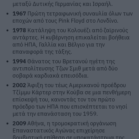
μεταξύ Δυτικής Γερμανίας και Ισραήλ.
1967
Πρώτη τετραφωνική συναυλία όλων των
εποχών από τους Pink Floyd στο Λονδίνο.
1978
Κατάληψη του Κολουέζι από ζαϊρινούς
αντάρτες. Η κυβέρνηση επικαλείται βοήθεια
από ΗΠΑ, Γαλλία και Βέλγιο για την
επαναφορά της τάξης.
1994
Θάνατος του Βρετανού ηγέτη της
αντιπολίτευσης Τζων Σμιθ μετά από δύο
σοβαρά καρδιακά επεισόδια.
2002
Άφιξη του τέως Αμερικανού προέδρου
Τζίμμυ Κάρτερ στην Κούβα σε μια πενθήμερη
επίσκεψή του, κανοντάς τον τον πρώτο
πρόεδρο των ΗΠΑ που επισκέπτεται το νησί
μετά την επανάσταση του 1959.
2009
Αθήνα, η τρομοκρατική οργάνωση
Επαναστατικός Αγώνας επιχείρησε
βομβιστική επίθεση σε υποκατάστημα της