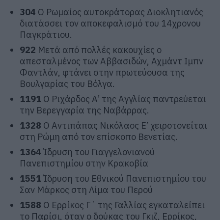
304
Ο Ρωμαίος αυτοκράτορας Διοκλητιανός
διατάσσει τον αποκεφαλισμό του 14χρονου
Παγκράτιου.
922
Μετά από πολλές κακουχίες ο
απεσταλμένος των Αββασιδών, Αχμάντ Ιμπν
Φαντλάν, φτάνει στην πρωτεύουσα της
Βουλγαρίας του Βόλγα.
1191
Ο Ριχάρδος Α’ της Αγγλίας παντρεύεται
την Βερεγγαρία της Ναβάρρας.
1328
Ο Αντιπάπας Νικόλαος Ε’ χειροτονείται
στη Ρώμη από τον επίσκοπο Βενετίας.
1364
Ίδρυση του Γιαγγελονιανού
Πανεπιστημίου στην Κρακοβία
1551
Ίδρυση του Εθνικού Πανεπιστημίου του
Σαν Μάρκος στη Λίμα του Περού
1588
Ο Ερρίκος Γ΄ της Γαλλίας εγκαταλείπει
το Παρίσι, όταν ο δούκας του Γκιζ, Ερρίκος,