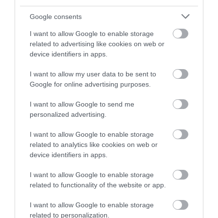
Όλες οι τελευταίες ειδήσεις
Google consents
Οδηγός λεωφορείου υπέστη
καρδιακό επεισόδιο ενώ οδηγούσε
I want to allow Google to enable storage
07.08.2026 | 17:00
ΠΕΡΙΣΣΟΤΕΡΑ ΑΠΟ ΚΟΙΝΩΝΙΑ
related to advertising like cookies on web or
device identifiers in apps.
Αυγουστιάτικη απόβαση στην
I want to allow my user data to be sent to
Εύβοια – «Κόκκινο» πριν από την
Google for online advertising purposes.
Υψηλή Γέφυρα Χαλκίδας
07.08.2026 | 16:45
I want to allow Google to send me
personalized advertising.
Άνδρας απειλούσε να πέσει από
το μπαλκόνι
I want to allow Google to enable storage
07.08.2026 | 16:30
Τραγική κατάληξη είχε
Αυτοψία στα καμένα:
related to analytics like cookies on web or
η θαλάσσια εκδρομή
37 σπίτια κρίθηκαν
device identifiers in apps.
για 57χρονο τουρίστα
κατεδαφιστέα στο
Πόρτο Γερμενό
Διακοπές στην Κάρυστο: Το Χωνί
I want to allow Google to enable storage
είναι ο προορισμός για
related to functionality of the website or app.
αυθεντικές ελληνικές γεύσεις
07.08.2026 | 16:15
I want to allow Google to enable storage
related to personalization.