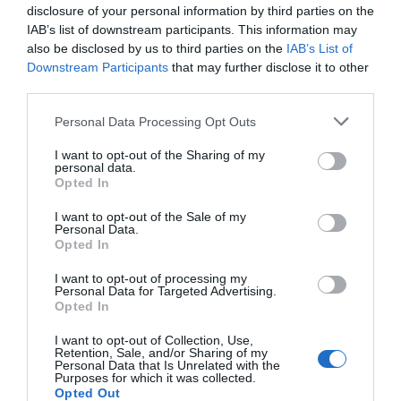
disclosure of your personal information by third parties on the
07.08.2026 | 18:40
IAB’s list of downstream participants. This information may
also be disclosed by us to third parties on the
IAB’s List of
Τραγική κατάληξη είχε η
Downstream Participants
that may further disclose it to other
θαλάσσια εκδρομή για 57χρονο
τουρίστα
third parties.
07.08.2026 | 18:20
Please note that this website/app uses one or more Google
Personal Data Processing Opt Outs
services and may gather and store information including but
Βαρύ πένθος για τον εκπαιδευτικό
not limited to your visit or usage behaviour. You may click to
I want to opt-out of the Sharing of my
από την Εύβοια που έφυγε από τη
personal data.
grant or deny consent to Google and its third-party tags to
ζωή
Opted In
use your data for below specified purposes in below Google
07.08.2026 | 18:00
consent section.
I want to opt-out of the Sale of my
Personal Data.
Αυτοψία στα καμένα: 37 σπίτια
Opted In
κρίθηκαν κατεδαφιστέα στο
Πόρτο Γερμενό
I want to opt-out of processing my
Personal Data for Targeted Advertising.
07.08.2026 | 17:40
Opted In
Εύβοια: Αυτός είναι ο 36χρονος
I want to opt-out of Collection, Use,
επιχειρηματίας πού έχασε την
Retention, Sale, and/or Sharing of my
Personal Data that Is Unrelated with the
ζωή του
Purposes for which it was collected.
Opted Out
07.08.2026 | 17:20