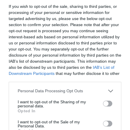
δήμου στην Εύβοια
If you wish to opt-out of the sale, sharing to third parties, or
processing of your personal or sensitive information for
07.08.2026 | 12:15
ΠΕΡΙΣΣΟΤΕΡΑ ΑΠΟ ΚΟΙΝΩΝΙΑ
targeted advertising by us, please use the below opt-out
section to confirm your selection. Please note that after your
Αυτές είναι οι επικίνδυνες
opt-out request is processed you may continue seeing
εβδομάδες του ελληνικού
interest-based ads based on personal information utilized by
καλοκαιριού για φωτιές
us or personal information disclosed to third parties prior to
07.08.2026 | 12:00
your opt-out. You may separately opt-out of the further
disclosure of your personal information by third parties on the
Χωρίς νερό τώρα περιοχές της
IAB’s list of downstream participants. This information may
Χαλκίδας
also be disclosed by us to third parties on the
IAB’s List of
Downstream Participants
that may further disclose it to other
07.08.2026 | 11:45
Νεκρός 75χρονος που
Πώς θα πληρωθούν
third parties.
είχε φύγει για το
όσοι δουλέψουν στις 15
χωράφι του
Αυγούστου
Please note that this website/app uses one or more Google
Personal Data Processing Opt Outs
Δελφίνια κολυμπούν δίπλα σε
services and may gather and store information including but
σκάφος τουριστών – Δείτε βίντεο
not limited to your visit or usage behaviour. You may click to
I want to opt-out of the Sharing of my
07.08.2026 | 11:30
personal data.
grant or deny consent to Google and its third-party tags to
Opted In
use your data for below specified purposes in below Google
consent section.
I want to opt-out of the Sale of my
Συναγερμός στην Εύβοια: Στιγμές
Personal Data.
αγωνίας για ιστιοφόρο με ξένους