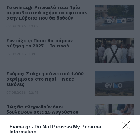
Το evima.gr Αποκαλύπτει: Τρία
πυροσβεστικά οχήματα έφτασαν
στην Εύβοια! Που θα δοθούν
07.08.2026 | 13:05
Συντάξεις: Ποιοι θα πάρουν
αύξηση το 2027 – Τα ποσά
07.08.2026 | 13:00
Σκύρος: Στάχτη πάνω από 1.000
στρέμματα στο Νησί – Νέες
εικόνες
07.08.2026 | 12:45
Πώς θα πληρωθούν όσοι
δουλέψουν στις 15 Αυγούστου
07.08.2026 | 12:30
Evima.gr -
Do Not Process My Personal
Όλες οι τελευταίες ειδήσεις
Information
Τροχαίο με αυτοκίνητο μεγάλου