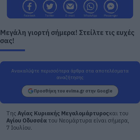
Facebook
Twitter
E-mail
WhatsApp
Messenger
Μεγάλη γιορτή σήμερα! Στείλτε τις ευχές
σας!
Ανακαλύψτε περισσότερα άρθρα στα αποτελέσματα
αναζήτησης
Προσθήκη του evima.gr στην Google
Της
Αγίας Κυριακής
Μεγαλομάρτυρος
και του
Αγίου Οδυσσέα
του Νεομάρτυρα είναι σήμερα,
7 Ιουλίου.