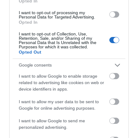
Opted In
επιβάτες
07.08.2026 | 11:15
Αυτές είναι οι
Δελφίνια κολυμπούν
I want to opt-out of processing my
Personal Data for Targeted Advertising.
επικίνδυνες εβδομάδες
δίπλα σε σκάφος
Opted In
του ελληνικού
τουριστών – Δείτε
Έκτακτη διακοπή νερού τώρα
καλοκαιριού για
βίντεο
στην παραλία Αυλίδας
I want to opt-out of Collection, Use,
φωτιές
Retention, Sale, and/or Sharing of my
07.08.2026 | 11:00
Personal Data that Is Unrelated with the
Purposes for which it was collected.
Opted Out
Η Κύμη στο επίκεντρο της
γαστρονομίας – Σήμερα η μεγάλη
Google consents
έναρξη!
I want to allow Google to enable storage
07.08.2026 | 10:45
related to advertising like cookies on web or
device identifiers in apps.
Τι είναι οι γανωματήδες και γιατί
Ιός Δυτικού Νείλου: 65
Εορτολόγιο: Ποιοι
έφτασαν σε αυτό το χωριό της
κρούσματα στην
γιορτάζουν σήμερα,
Εύβοιας;
I want to allow my user data to be sent to
Ελλάδα – Έξι νεκροί και
Παρασκευή 7
Google for online advertising purposes.
07.08.2026 | 10:30
20 ασθενείς σε
Αυγούστου
νοσηλεία
I want to allow Google to send me
Συγκλονίζει μαρτυρία εθελοντή
personalized advertising.
στην Εύβοια: Ετσι σώθηκε το
Προκόπι από τη μεγάλη φωτιά