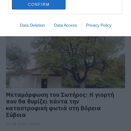
CONFIRM
ΔΙΑΒΑΣΤΕ ΕΠΙΣΗΣ
Data Deletion
Data Access
Privacy Policy
Μεταμόρφωση του Σωτήρος: Η γιορτή
που θα θυμίζει πάντα την
καταστροφική φωτιά στη Βόρεια
Εύβοια
06.08.2026 | 10:00