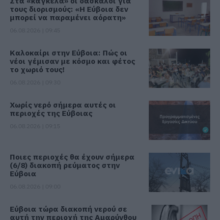
Στα «κάγκελα» οι δάσκαλοι για
τους διορισμούς: «Η Εύβοια δεν
μπορεί να παραμένει αόρατη»
06.08.2026 | 09:45
Καλοκαίρι στην Εύβοια: Πώς οι
νέοι γέμισαν με κόσμο και φέτος
το χωριό τους!
06.08.2026 | 09:30
Χωρίς νερό σήμερα αυτές οι
περιοχές της Εύβοιας
06.08.2026 | 09:15
Ποιες περιοχές θα έχουν σήμερα
(6/8) διακοπή ρεύματος στην
Εύβοια
06.08.2026 | 09:00
Εύβοια τώρα διακοπή νερού σε
αυτή την περιοχή της Αμαρύνθου