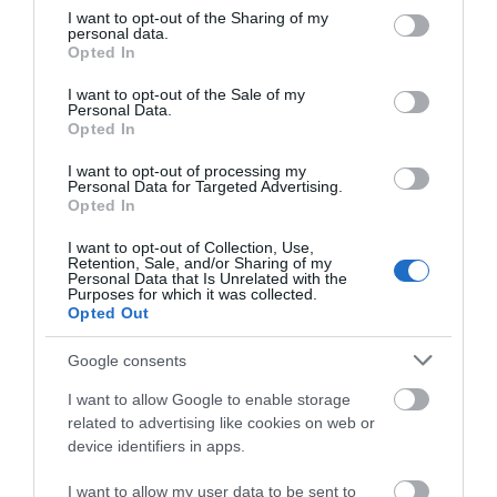
κυκλοφορία
not limited to your visit or usage behaviour. You may click to
I want to opt-out of the Sharing of my
personal data.
Η λειτουργία στα κλειδιά του
grant or deny consent to Google and its third-party tags to
Opted In
αυτοκινήτου που λίγοι οδηγοί
use your data for below specified purposes in below Google
γνωρίζουν και είναι πολύ χρήσιμη
consent section.
το καλοκαίρι
I want to opt-out of the Sale of my
Personal Data.
05.08.2026 | 20:20
Opted In
I want to opt-out of processing my
Personal Data for Targeted Advertising.
Opted In
I want to opt-out of Collection, Use,
Retention, Sale, and/or Sharing of my
Personal Data that Is Unrelated with the
Purposes for which it was collected.
Opted Out
Google consents
I want to allow Google to enable storage
related to advertising like cookies on web or
device identifiers in apps.
I want to allow my user data to be sent to