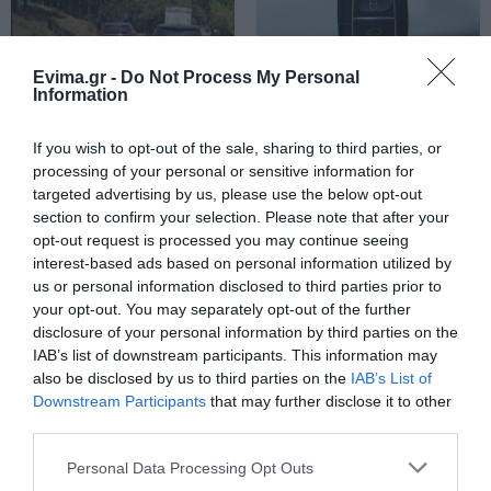
05.08.2026 | 22:00
Κοριτσάκι βρέθηκε μόνο στους
Evima.gr -
Do Not Process My Personal
δρόμους – Χειροπέδες στον
Information
25χρονο πατέρα του
05.08.2026 | 21:40
Σοκ σε επαρχιακό
Η λειτουργία στα
If you wish to opt-out of the sale, sharing to third parties, or
δρόμο: Οδηγός κάνει
κλειδιά του
processing of your personal or sensitive information for
τετραπλή προσπέραση
Απάτη-σοκ στην Εύβοια: «Βγάλτε
αυτοκινήτου που λίγοι
targeted advertising by us, please use the below opt-out
τα χρυσαφικά στο μπαλκόνι» –
πάνω σε στροφή
οδηγοί γνωρίζουν και
Έχασε 9.500 ευρώ και κοσμήματα
section to confirm your selection. Please note that after your
(βίντεο)
είναι πολύ χρήσιμη το
καλοκαίρι
opt-out request is processed you may continue seeing
05.08.2026 | 21:20
interest-based ads based on personal information utilized by
us or personal information disclosed to third parties prior to
Σοκ σε επαρχιακό δρόμο: Οδηγός
your opt-out. You may separately opt-out of the further
κάνει τετραπλή προσπέραση
πάνω σε στροφή (βίντεο)
disclosure of your personal information by third parties on the
IAB’s list of downstream participants. This information may
05.08.2026 | 21:00
also be disclosed by us to third parties on the
IAB’s List of
Downstream Participants
that may further disclose it to other
Φωτιά σε λεωφορείο στην Εύβοια
third parties.
05.08.2026 | 20:39
Καραμπόλα τεσσάρων
Ο απόλυτος οδηγός για
Please note that this website/app uses one or more Google
Personal Data Processing Opt Outs
οχημάτων προκάλεσε
να ζήσεις τη Σαντορίνη
services and may gather and store information including but
αναστάτωση στην
από τη θάλασσα