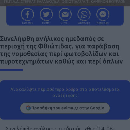
Facebook
Twitter
E-mail
WhatsApp
Messenger
Συνελήφθη ανήλικος ημεδαπός σε
περιοχή της Φθιώτιδας, για παράβαση
της νομοθεσίας περί φωτοβολίδων και
πυροτεχνημάτων καθώς και περί όπλων
Ανακαλύψτε περισσότερα άρθρα στα αποτελέσματα
αναζήτησης
Προσθήκη του evima.gr στην Google
Συνελήφθη
ανήλικος
ημεδαπός, χθες (1
4
-0
6
-