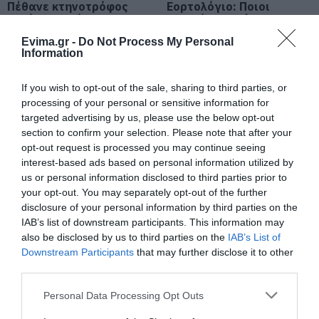
Πέθανε κτηνοτρόφος
Εορτολόγιο: Ποιοι
10.08.2026 | 11:00
μετά τη θανάτωση του
γιορτάζουν σήμερα,
κοπαδιού του
Δευτέρα 10 Αυγούστου
Evima.gr -
Do Not Process My Personal
Χαλκίδα: Γιατί φωτίστηκε στα
Information
μωβ- ροζ το δημαρχείο στην
παραλία
If you wish to opt-out of the sale, sharing to third parties, or
10.08.2026 | 10:40
processing of your personal or sensitive information for
targeted advertising by us, please use the below opt-out
Έκτακτη διακοπή νερού στους
section to confirm your selection. Please note that after your
Ωρεούς Ευβοίας
opt-out request is processed you may continue seeing
10.08.2026 | 10:20
interest-based ads based on personal information utilized by
Μεγάλη φωτιά στον
Αίγινα: 48χρονος
us or personal information disclosed to third parties prior to
Κουβαρά Αττικής:
ανασύρθηκε χωρίς τις
your opt-out. You may separately opt-out of the further
Ήχησε το 112, καίει
αισθήσεις του από τη
Ελεγκτές της ΑΑΔΕ κατέσχεσαν
κοντά σε σπίτια
θάλασσα
disclosure of your personal information by third parties on the
σχεδόν 1300 φιάλλες παράνομου
ψυκτικού υγρού φρέον (εικόνες)
IAB’s list of downstream participants. This information may
also be disclosed by us to third parties on the
IAB’s List of
10.08.2026 | 10:00
Downstream Participants
that may further disclose it to other
third parties.
Μεγάλο βήμα για την υγεία στη
Βόρεια Εύβοια
Please note that this website/app uses one or more Google
Personal Data Processing Opt Outs
10.08.2026 | 09:40
services and may gather and store information including but