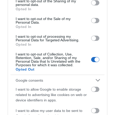
not limited to your visit or usage behaviour. You may click to
I want to opt-out of the Sharing of my
personal data.
grant or deny consent to Google and its third-party tags to
Κινητές μονάδες της
Σκιάθος: 15χρονος
Opted In
Εορτολόγιο: Ποιοι γιορτάζουν
use your data for below specified purposes in below Google
αστυνομίας στην
καταγγέλλει 17χρονο
σήμερα, Δευτέρα 10 Αυγούστου
consent section.
Εύβοια: Που θα
για σεξουαλική
I want to opt-out of the Sale of my
10.08.2026 | 09:20
Personal Data.
βρίσκονται αυτή την
κακοποίηση
Opted In
εβδομάδα
I want to opt-out of processing my
Εύβοια: Που έχει διακοπή
Personal Data for Targeted Advertising.
ρεύματος σήμερα Δευτέρα 10
Opted In
Αυγούστου
10.08.2026 | 09:00
I want to opt-out of Collection, Use,
Retention, Sale, and/or Sharing of my
Personal Data that Is Unrelated with the
Purposes for which it was collected.
Opted Out
Google consents
I want to allow Google to enable storage
related to advertising like cookies on web or
device identifiers in apps.
I want to allow my user data to be sent to