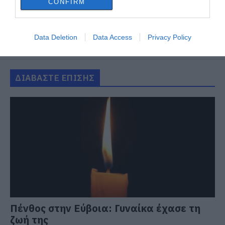
CONFIRM
Data Deletion
Data Access
Privacy Policy
ΔΙΑΒΑΣΤΕ ΕΠΙΣΗΣ
Πένθος στην Εύβοια: Γυναίκα έχασε τη
ζωή της