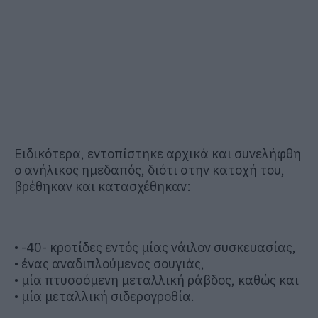
Ειδικότερα,
εντοπίστηκε αρχικά και συνελήφθη
ο
α
νήλικος ημεδαπός
, διότι στην κατοχή του
,
βρέθηκαν και κατασχέθηκαν:
•
-40-
κροτίδες
εντός μίας
νάιλον συσκευασία
ς,
•
ένας αναδιπλούμενος σουγιάς
,
•
μία
πτυσσόμενη μεταλλική ρά
βδος,
καθώς και
•
μία μεταλλική σιδερογροθία.