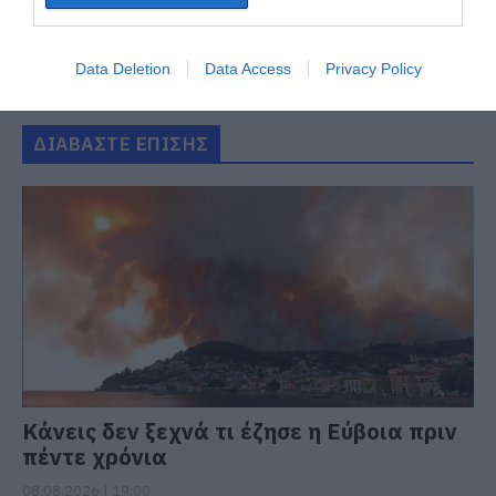
Data Deletion
Data Access
Privacy Policy
ΔΙΑΒΑΣΤΕ ΕΠΙΣΗΣ
Κάνεις δεν ξεχνά τι έζησε η Εύβοια πριν
πέντε χρόνια
08.08.2026 | 19:00