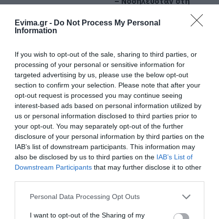
– Νοσηλευόταν στη
ΜΕΘ Νεογνών
Πάτρα: Θρήνος για μωράκι μόλις 8
ημερών – Νοσηλευόταν στη ΜΕΘ
Evima.gr -
Do Not Process My Personal
Νεογνών
Information
08.08.2026 | 16:00
If you wish to opt-out of the sale, sharing to third parties, or
Αρχίζουν τα έργα για το νέο
processing of your personal or sensitive information for
κλειστό γυμναστήριο στην Εύβοια
targeted advertising by us, please use the below opt-out
section to confirm your selection. Please note that after your
08.08.2026 | 15:40
opt-out request is processed you may continue seeing
Εορτολόγιο: Ποιοι
Ο καιρός αλλάζει
interest-based ads based on personal information utilized by
γιορτάζουν σήμερα,
πρόσωπο: Έρχονται
Φωτιά στη Βοιωτία: Έκτακτα
us or personal information disclosed to third parties prior to
Σάββατο 8 Αυγούστου
40άρια μαζί με
μέτρα στήριξης για την εστίαση
your opt-out. You may separately opt-out of the further
θυελλώδη μελτέμια
ζητά η ΠΣτΕ
disclosure of your personal information by third parties on the
08.08.2026 | 15:20
IAB’s list of downstream participants. This information may
also be disclosed by us to third parties on the
IAB’s List of
Μεγάλη προσοχή στην Εύβοια:
Downstream Participants
that may further disclose it to other
Σπείρα ανοίγει επιχειρήσεις
third parties.
08.08.2026 | 15:00
Please note that this website/app uses one or more Google
Personal Data Processing Opt Outs
services and may gather and store information including but
not limited to your visit or usage behaviour. You may click to
I want to opt-out of the Sharing of my
Όμιλος ΔΕΗ: Νέα συμφωνία για