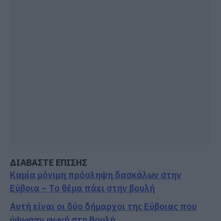
ΔΙΑΒΑΣΤΕ ΕΠΙΣΗΣ
Καμία μόνιμη πρόσληψη δασκάλων στην
Εύβοια – Το θέμα πάει στην βουλή
Αυτή είναι οι δύο δήμαρχοι της Εύβοιας που
ύψωσαν φωνή στη Βουλή