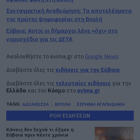
Συνταγματική Αναθεώρηση: Τα αποτελέσματα
της πρώτης ψηφοφορίας στη Βουλή
Εύβοια: Αυτοί οι δήμαρχοι λένε «όχι» στο
νομοσχέδιο για τις ΔΕΥΑ
Ακολουθήστε το evima.gr στο
Google News
Διαβάστε όλες τις
ειδήσεις για την Εύβοια
Διαβάστε όλες τις
τελευταίες ειδήσεις
για την
Ελλάδα
και τον
Κόσμο
στο
evima.gr
TAGS:
ΑΔΙΑΘΕΣΙΑ
ΒΟΥΛΗ
ΕΙΡΗΝΗ ΑΓΑΠΗΔΑΚΗ
ΡΟΗ ΕΙΔΗΣΕΩΝ
Κάνεις δεν ξεχνά τι έζησε η
Εύβοια πριν πέντε χρόνια