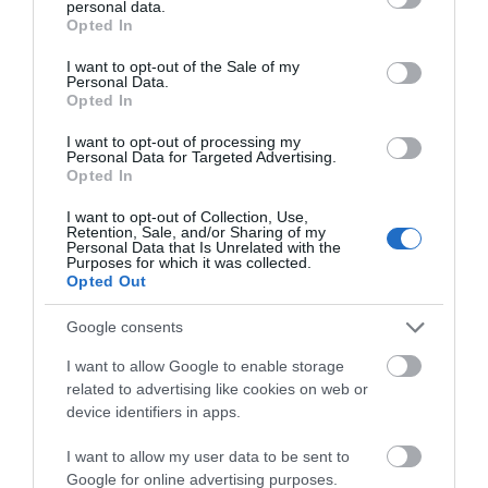
personal data.
Νέο τροχαίο με υλικές
Μητέρα και γιος οι
grant or deny consent to Google and its third-party tags to
χαρτοφυλάκιο έργων ΑΠΕ
Opted In
ζημιές
νεκροί από τη
use your data for below specified purposes in below Google
08.08.2026 | 14:40
σύγκρουση
consent section.
I want to opt-out of the Sale of my
αυτοκινήτου με
Personal Data.
φορτηγό
Opted In
Σήμερα το μεγαλύτερο πανηγύρι
του καλοκαιριού στην Εύβοια
I want to opt-out of processing my
Personal Data for Targeted Advertising.
08.08.2026 | 14:20
Opted In
I want to opt-out of Collection, Use,
Retention, Sale, and/or Sharing of my
Personal Data that Is Unrelated with the
Purposes for which it was collected.
Opted Out
Google consents
I want to allow Google to enable storage
related to advertising like cookies on web or
device identifiers in apps.
I want to allow my user data to be sent to
Google for online advertising purposes.