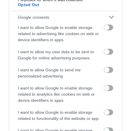
γιορτή που θα θυμίζει πάντα την
Opted Out
καταστροφική φωτιά στη Βόρεια
Εύβοια
Google consents
06.08.2026 | 10:00
Σοκ σε επαρχιακό
Η λειτουργία στα
δρόμο: Οδηγός κάνει
κλειδιά του
I want to allow Google to enable storage
τετραπλή προσπέραση
Στα «κάγκελα» οι δάσκαλοι για
αυτοκινήτου που λίγοι
related to advertising like cookies on web or
τους διορισμούς: «Η Εύβοια δεν
πάνω σε στροφή
οδηγοί γνωρίζουν και
μπορεί να παραμένει αόρατη»
device identifiers in apps.
(βίντεο)
είναι πολύ χρήσιμη το
καλοκαίρι
06.08.2026 | 09:45
I want to allow my user data to be sent to
Google for online advertising purposes.
Καλοκαίρι στην Εύβοια: Πώς οι
νέοι γέμισαν με κόσμο και φέτος
I want to allow Google to send me
το χωριό τους!
personalized advertising.
06.08.2026 | 09:30
I want to allow Google to enable storage
Χωρίς νερό σήμερα αυτές οι
related to analytics like cookies on web or
περιοχές της Εύβοιας
device identifiers in apps.
Καραμπόλα τεσσάρων
Ο απόλυτος οδηγός για
06.08.2026 | 09:15
οχημάτων προκάλεσε
να ζήσεις τη Σαντορίνη
I want to allow Google to enable storage
αναστάτωση στην
από τη θάλασσα
κυκλοφορία
related to functionality of the website or app.
Ποιες περιοχές θα έχουν σήμερα
(6/8) διακοπή ρεύματος στην
I want to allow Google to enable storage