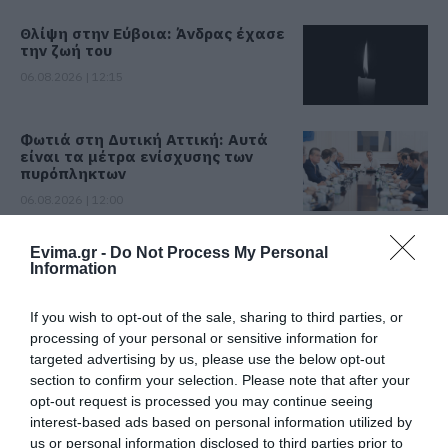
Θλίψη στην Εύβοια: Άνδρας έχασε
την ζωή του
06.08.2026 | 12:15
Φωτιά στη Δυτική Αττική: Αυτά
είναι τα μέτρα ενίσχυσης των
πυρόπληκτων
06.08.2026 | 12:00
«Βόμβα» στην Εύβοια διαλύθηκε
Evima.gr -
Do Not Process My Personal
ποδοσφαιρική ομάδα
Information
06.08.2026 | 11:45
If you wish to opt-out of the sale, sharing to third parties, or
processing of your personal or sensitive information for
Τουρισμός για Όλους 2026-2027:
targeted advertising by us, please use the below opt-out
Ποιοι ΑΦΜ μπορούν να
section to confirm your selection. Please note that after your
καταθέσουν σήμερα αίτηση
opt-out request is processed you may continue seeing
06.08.2026 | 11:30
interest-based ads based on personal information utilized by
Όλες οι τελευταίες ειδήσεις
us or personal information disclosed to third parties prior to