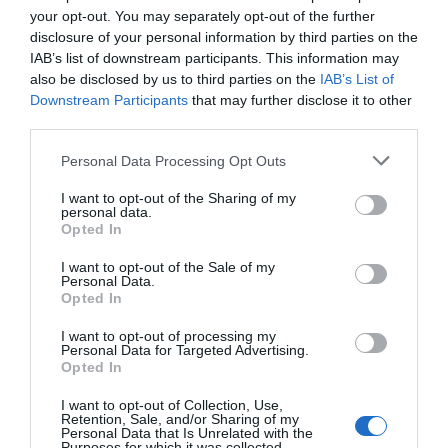
Φίδι έκανε βόλτες σε αυλή
your opt-out. You may separately opt-out of the further
σπιτιού στην Εύβοια – Εικόνες
disclosure of your personal information by third parties on the
06.08.2026 | 11:15
IAB’s list of downstream participants. This information may
ΠΕΡΙΣΣΟΤΕΡΑ ΑΠΟ ΚΟΙΝΩΝΙΑ
also be disclosed by us to third parties on the
IAB’s List of
Downstream Participants
that may further disclose it to other
Γνωρίστε τα αρχαιολογικά
third parties.
ευρήματα της Εύβοιας! Δείτε τα
σημεία ξενάγησης
Please note that this website/app uses one or more Google
Personal Data Processing Opt Outs
06.08.2026 | 11:00
services and may gather and store information including but
not limited to your visit or usage behaviour. You may click to
I want to opt-out of the Sharing of my
personal data.
Δείτε εδώ που και πότε θα γίνει
grant or deny consent to Google and its third-party tags to
Opted In
το επόμενο πανηγύρι στην Εύβοια
use your data for below specified purposes in below Google
consent section.
06.08.2026 | 10:45
Εορτολόγιο: Ποιοι
Κοριτσάκι βρέθηκε
I want to opt-out of the Sale of my
Personal Data.
γιορτάζουν σήμερα,
μόνο στους δρόμους –
Opted In
Πέμπτη 6 Αυγούστου
Χειροπέδες στον
25χρονο πατέρα του
Σε αυτό τον Δήμο της Εύβοιας τα
I want to opt-out of processing my
έργα δεν κάνουν διακοπές! Που
Personal Data for Targeted Advertising.
έριξε άσφαλτο ο δήμαρχος
Opted In
06.08.2026 | 10:30
I want to opt-out of Collection, Use,
Retention, Sale, and/or Sharing of my
Μεταμόρφωση του Σωτήρος: Η
Personal Data that Is Unrelated with the
Purposes for which it was collected.