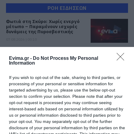
ΡΟΗ ΕΙΔΗΣΕΩΝ
Φωτιά στη Σκύρο: Χωρίς ενεργό
μέτωπο – Παραμένουν ισχυρές
δυνάμεις της Πυροσβεστικής
07.08.2026 | 00:10
Συνελήφθη 63χρονη για τη φωτιά
στη Σκύρο
Evima.gr -
Do Not Process My Personal
Information
06.08.2026 | 23:15
If you wish to opt-out of the sale, sharing to third parties, or
processing of your personal or sensitive information for
Φωτιά στη Σκύρο: Δύσκολη νύχτα
για την Καλαμίτσα – Νέες εικόνες
targeted advertising by us, please use the below opt-out
και βίντεο
section to confirm your selection. Please note that after your
opt-out request is processed you may continue seeing
06.08.2026 | 22:04
interest-based ads based on personal information utilized by
us or personal information disclosed to third parties prior to
Εύβοια: Με κατάνυξη και πλήθος
κόσμου η μεγάλη γιορτή στους
your opt-out. You may separately opt-out of the further
Ωρεούς – Παρών ο Θανάσης
disclosure of your personal information by third parties on the
Ζεμπίλης