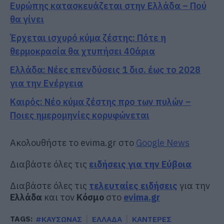
Ευρώπης κατασκευάζεται στην Ελλάδα – Πού
θα γίνει
Έρχεται ισχυρό κύμα ζέστης: Πότε η
θερμοκρασία θα χτυπήσει 40άρια
Ελλάδα: Νέες επενδύσεις 1 δισ. έως το 2028
για την Ενέργεια
Καιρός: Νέο κύμα ζέστης προ των πυλών –
Ποιες ημερομηνίες κορυφώνεται
Ακολουθήστε το evima.gr στο
Google News
Διαβάστε όλες τις
ειδήσεις για την Εύβοια
Διαβάστε όλες τις
τελευταίες ειδήσεις
για την
Ελλάδα
και τον
Κόσμο
στο
evima.gr
TAGS:
#ΚΑΥΣΩΝΑΣ
ΕΛΛΑΔΑ
ΚΑΝΤΕΡΕΣ