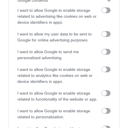
Google consents
«Ανάσα» για τους αγρότες στην
I want to allow Google to enable storage
Εύβοια: Ολοκληρώθηκε μεγάλο
related to advertising like cookies on web or
έργο
Καφές: Τα οφέλη της
Έπαθε ηλεκτροπληξία
device identifiers in apps.
μέτριας κατανάλωσης
ενώ έκλεβε καλώδια –
06.08.2026 | 20:40
σύμφωνα με ειδικό στο
Οι συνεργοί του τον
I want to allow my user data to be sent to
μικροβίωμα του
εγκατέλειψαν
Google for online advertising purposes.
Ο λόγος που τηγανίζουμε ψάρια
εντέρου
του Σωτήρος – Πως θα κάνετε το
τέλειο μαγείρεμα
I want to allow Google to send me
personalized advertising.
06.08.2026 | 20:20
I want to allow Google to enable storage
Θρήνος στην Εύβοια: Έφυγε από
τη ζωή ο 37χρονος που είχε
related to analytics like cookies on web or
τροχαίο με αγριογούρουνο
device identifiers in apps.
06.08.2026 | 20:20
I want to allow Google to enable storage
Προφυλακίστηκε ο
Έρχεται ισχυρό κύμα
related to functionality of the website or app.
44χρονος για τη φωτιά
Νέο σοβαρό τροχαίο στην Εύβοια:
ζέστης: Πότε η
Τούμπαρε αυτοκίνητο
στη Κεφαλονιά
θερμοκρασία θα
I want to allow Google to enable storage
χτυπήσει 40άρια
06.08.2026 | 20:00
related to personalization.