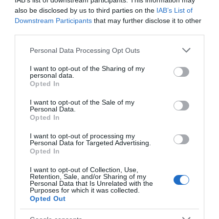
IAB’s list of downstream participants. This information may
06.08.2026 | 22:00
also be disclosed by us to third parties on the
IAB’s List of
Downstream Participants
that may further disclose it to other
Συντάξεις Σεπτεμβρίου 2026:
third parties.
Πότε πληρώνονται οι δικαιούχοι –
Οι ημερομηνίες του e-ΕΦΚΑ
Please note that this website/app uses one or more Google
Personal Data Processing Opt Outs
services and may gather and store information including but
06.08.2026 | 21:40
not limited to your visit or usage behaviour. You may click to
I want to opt-out of the Sharing of my
personal data.
grant or deny consent to Google and its third-party tags to
Σοκ στην Εύβοια με την κοπέλα
Opted In
που έπεσε από την γέφυρα: Τα
use your data for below specified purposes in below Google
νεότερα για την υγεία της
consent section.
I want to opt-out of the Sale of my
Personal Data.
06.08.2026 | 21:20
Όλες οι τελευταίες ειδήσεις
Opted In
Νεότερα για τη Φωτιά στη Σκύρο:
I want to opt-out of processing my
Κινδύνευσε κτηνοτροφική μονάδα
Personal Data for Targeted Advertising.
– Νέο βίντεο
Opted In
ΠΕΡΙΣΣΟΤΕΡΑ ΑΠΟ ΚΟΙΝΩΝΙΑ
06.08.2026 | 21:00
I want to opt-out of Collection, Use,
Retention, Sale, and/or Sharing of my
Personal Data that Is Unrelated with the
Καφές: Τα οφέλη της μέτριας
Purposes for which it was collected.
κατανάλωσης σύμφωνα με ειδικό
Opted Out
στο μικροβίωμα του εντέρου
06.08.2026 | 21:00