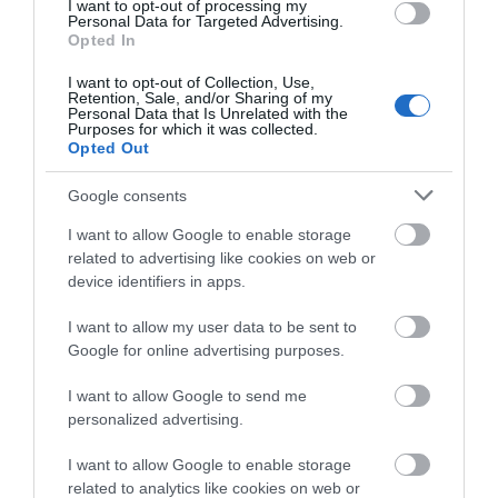
I want to opt-out of processing my
Personal Data for Targeted Advertising.
Έρχεται ισχυρό κύμα ζέστης:
Opted In
Πότε η θερμοκρασία θα χτυπήσει
40άρια
I want to opt-out of Collection, Use,
Retention, Sale, and/or Sharing of my
06.08.2026 | 16:30
Personal Data that Is Unrelated with the
Purposes for which it was collected.
Opted Out
Εύβοια: Τέλος στις παράνομες
χωματερές – Έρχονται πρόστιμα
για όσους πετούν ογκώδη
Google consents
Εορτολόγιο: Ποιοι
Κοριτσάκι βρέθηκε
απορρίμματα
γιορτάζουν σήμερα,
μόνο στους δρόμους –
I want to allow Google to enable storage
Πέμπτη 6 Αυγούστου
Χειροπέδες στον
06.08.2026 | 16:15
related to advertising like cookies on web or
25χρονο πατέρα του
device identifiers in apps.
Προφυλακιστέος ο Αφγανός για
τη δολοφονία της Βρετανίδας –
I want to allow my user data to be sent to
Συγκλονιστική κατάθεση της
συζύγου του 28χρονου
Google for online advertising purposes.
06.08.2026 | 16:00
I want to allow Google to send me
personalized advertising.
I want to allow Google to enable storage
related to analytics like cookies on web or