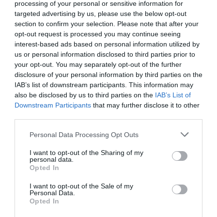
processing of your personal or sensitive information for
targeted advertising by us, please use the below opt-out
Φωτιά στη Σκύρο: Πηγαίνουν
section to confirm your selection. Please note that after your
ενισχύσεις στο Νησί – Τώρα
opt-out request is processed you may continue seeing
πυροσβεστικά στο λιμάνι της
Έπαθε ηλεκτροπληξία
Προφυλακίστηκε ο
interest-based ads based on personal information utilized by
Κύμης
ενώ έκλεβε καλώδια –
44χρονος για τη φωτιά
us or personal information disclosed to third parties prior to
Οι συνεργοί του τον
στη Κεφαλονιά
06.08.2026 | 17:40
your opt-out. You may separately opt-out of the further
εγκατέλειψαν
disclosure of your personal information by third parties on the
Έρχεται το νέο υπερσύγχρονο
IAB’s list of downstream participants. This information may
αθλητικό κέντρο στην Εύβοια –
also be disclosed by us to third parties on the
IAB’s List of
Υπογράφτηκε η σύμβαση
Downstream Participants
that may further disclose it to other
06.08.2026 | 17:20
third parties.
Προφυλακίστηκε ο 44χρονος για
Please note that this website/app uses one or more Google
Personal Data Processing Opt Outs
τη φωτιά στη Κεφαλονιά
services and may gather and store information including but
not limited to your visit or usage behaviour. You may click to
I want to opt-out of the Sharing of my
06.08.2026 | 17:00
Έρχεται ισχυρό κύμα
Προφυλακιστέος ο
personal data.
grant or deny consent to Google and its third-party tags to
Opted In
ζέστης: Πότε η
Αφγανός για τη
use your data for below specified purposes in below Google
θερμοκρασία θα
δολοφονία της
Καμία μόνιμη πρόσληψη
consent section.
χτυπήσει 40άρια
Βρετανίδας –
I want to opt-out of the Sale of my
δασκάλων στην Εύβοια – Το θέμα
Personal Data.
Συγκλονιστική
πάει στην βουλή
Opted In
κατάθεση της συζύγου
του 28χρονου
06.08.2026 | 16:45