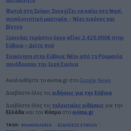
αυτοκίνητο
Φωτιά στη Σκύρο: Συνεχίζει να καίει στο Νησί,
συγκλονιστική μαρτυρία – Νέες εικόνες και
βίντεο
Ξεκινάει τεράστιο έργο αξίας 2.425.000€ στην
Εύβοια – Δείτε πού
Συγκίνηση στην Εύβοια: Νέοι από τη Ρουμανία
συνόδευσαν την Ιερή Εικόνα
Ακολουθήστε το evima.gr στο
Google News
Διαβάστε όλες τις
ειδήσεις για την Εύβοια
Διαβάστε όλες τις
τελευταίες ειδήσεις
για την
Ελλάδα
και τον
Κόσμο
στο
evima.gr
TAGS:
#KAKOKAIRIA
ΕΙΔΗΣΕΙΣ ΕΥΒΟΙΑ