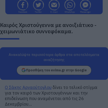
Facebook
Twitter
E-mail
WhatsApp
Messenger
Καιρός Χριστούγεννα με ανοιξιάτικο -
χειμωνιάτικο συννεφόκαμα.
Ανακαλύψτε περισσότερα άρθρα στα αποτελέσματα
αναζήτησης
Προσθήκη του evima.gr στην Google
Ο Σάκης Αρναούτογλου
δίνει το τελικό στίγμα
για τον καιρό των Χριστουγέννων και την
επιδείνωση που αναμένεται από τις 26
Δεκεμβρίου…