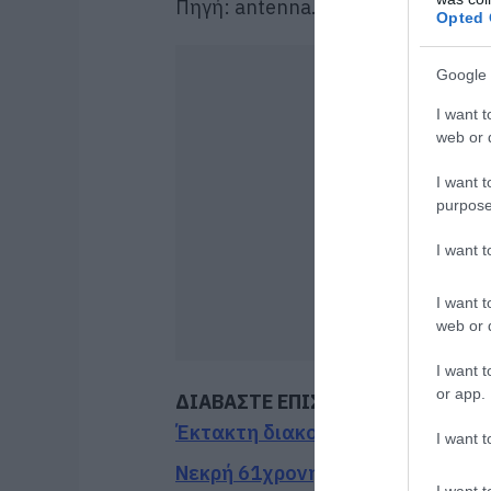
Πηγή: antenna.gr
Opted 
Google 
I want t
web or d
I want t
purpose
I want 
I want t
web or d
I want t
or app.
ΔΙΑΒΑΣΤΕ ΕΠΙΣΗΣ
Έκτακτη διακοπή νερού τώρα σε 
I want t
Νεκρή 61χρονη που παρασύρθηκ
I want t