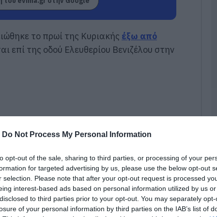
 του evima.gr στην Google
τ
06
ειώθηκε το πρωί της Κυριακής
έξω από
«
Ε
ται επί της οδού Ελευθερίου Βενιζέλου στην
π
ο
06
Τ
2
Α
κ
α
-
Do Not Process My Personal Information
06
to opt-out of the sale, sharing to third parties, or processing of your per
Φ
formation for targeted advertising by us, please use the below opt-out s
σ
r selection. Please note that after your opt-out request is processed y
σ
eing interest-based ads based on personal information utilized by us or
Ε
disclosed to third parties prior to your opt-out. You may separately opt-
06
losure of your personal information by third parties on the IAB’s list of