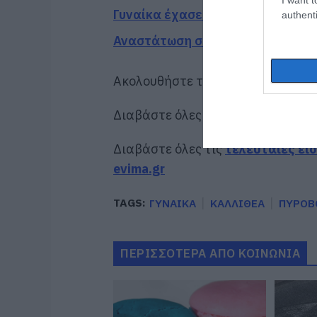
Γυναίκα έχασε την ζωή της σε πα
authenti
Αναστάτωση σε λιμάνι της Εύβοι
Ακολουθήστε το evima.gr στο
Goo
Διαβάστε όλες τις
ειδήσεις για τ
Διαβάστε όλες τις
τελευταίες ει
evima.gr
TAGS:
ΓΥΝΑΙΚΑ
ΚΑΛΛΙΘΕΑ
ΠΥΡΟΒ
ΠΕΡΙΣΣΟΤΕΡΑ ΑΠΟ ΚΟΙΝΩΝΙΑ