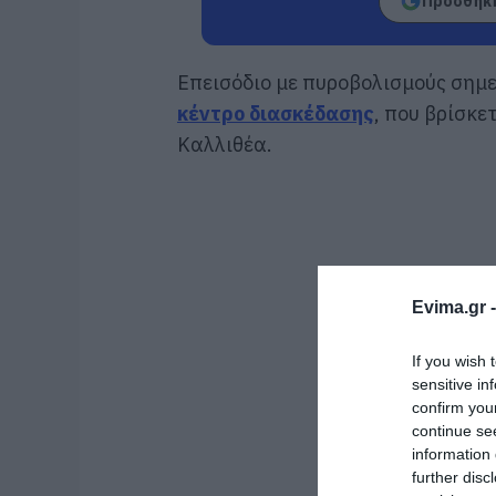
Προσθήκη
Επεισόδιο με πυροβολισμούς σημ
κέντρο διασκέδασης
, που βρίσκε
Καλλιθέα.
Evima.gr 
If you wish 
sensitive in
confirm you
continue se
information 
further disc