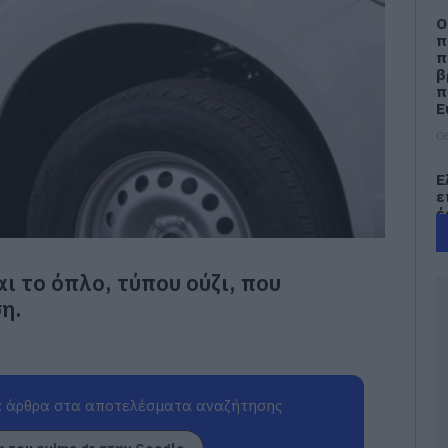
Ο
π
π
β
π
Ε
06
Ε
ε
έ
Ε
06
 το όπλο, τύπου ούζι, που
Θ
η.
Ά
ζ
06
 άρθρα στα αποτελέσματα αναζήτησης
Φ
Α
τ