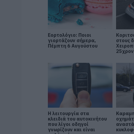
Εορτολόγιο: Ποιοι
Κοριτσ
γιορτάζουν σήμερα,
στους 
Πέμπτη 6 Αυγούστου
Χειροπ
25χρον
Η λειτουργία στα
Καραμπ
κλειδιά του αυτοκινήτου
οχημάτ
που λίγοι οδηγοί
αναστά
γνωρίζουν και είναι
κυκλοφ