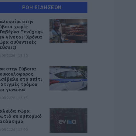
ΡΟΗ ΕΙΔΗΣΕΩΝ
αλοκαίρι στην
ύβοια χωρίς
Ταβέρνα Ξενύχτη»
εν γίνεται! Χρόνια
ώρα αυθεντικές
εύσεις!
.08.2026 | 13:30
οκ στην Εύβοια:
ουκουλοφόρος
ισέβαλε στο σπίτι
 Στιγμές τρόμου
ια γυναίκα
.08.2026 | 13:15
αλκίδα τώρα
ωτιά σε εμπορικό
ατάστημα
.08.2026 | 13:00