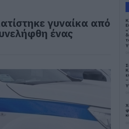
ατίστηκε γυναίκα από
Κ
Ε
Συνελήφθη ένας
«
δ
τ
γ
06
Σ
Κ
ε
–
γ
06
Χ
φ
κ
06