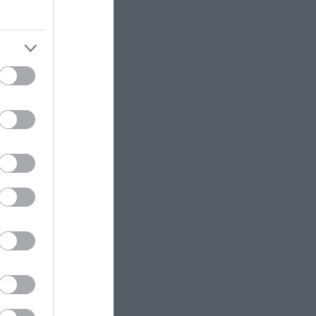
ωτήρος: Η γιορτή
ου θα θυμίζει
άντα την
αταστροφική
ωτιά στη Βόρεια
ύβοια
.08.2026 | 10:00
τα «κάγκελα» οι
άσκαλοι για τους
ιορισμούς: «Η
ύβοια δεν μπορεί
α παραμένει
όρατη»
.08.2026 | 09:45