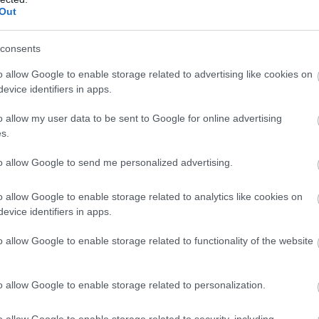
Σ
Out
π
π
κ
consents
φ
Ε
o allow Google to enable storage related to advertising like cookies on
06
evice identifiers in apps.
Σ
o allow my user data to be sent to Google for online advertising
δ
s.
δ
Ε
ν
to allow Google to send me personalized advertising.
α
06
o allow Google to enable storage related to analytics like cookies on
evice identifiers in apps.
o allow Google to enable storage related to functionality of the website
μεγάλη περιοχή της Εύβοιας
o allow Google to enable storage related to personalization.
ε από φορτηγό
o allow Google to enable storage related to security, including