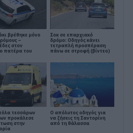
άκι βρέθηκε μόνο
Σοκ σε επαρχιακό
δρόμους –
δρόμο: Οδηγός κάνει
έδες στον
τετραπλή προσπέραση
ο πατέρα του
πάνω σε στροφή (βίντεο)
όλα τεσσάρων
Ο απόλυτος οδηγός για
ων προκάλεσε
να ζήσεις τη Σαντορίνη
τωση στην
από τη θάλασσα
ορία