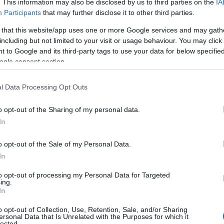
. This information may also be disclosed by us to third parties on the
IA
Γ
Participants
that may further disclose it to other third parties.
ό την ΕΛΑΣ, περίπου στις 11:30 το πρωί ένας
α
ε
 43χρονη με αυτόματο πυροβόλο όπλο ούζι
 that this website/app uses one or more Google services and may gath
Ε
including but not limited to your visit or usage behaviour. You may click 
σ
 to Google and its third-party tags to use your data for below specifi
06
ogle consent section.
νος μπήκε στο μαγαζί, όπου βρίσκονταν 30
Δ
πεύθυνο και σύζυγο του θύματος είπε “Θα σας
π
l Data Processing Opt Outs
ροβόλησε τη 43χρονη γυναίκα, η οποία είναι
ε
σ
νώ βγαίνοντας πυροβόλησε ξανά.
o opt-out of the Sharing of my personal data.
06
In
ές αστυνομικές δυνάμεις που συνέλαβαν τον
Σ
o opt-out of the Sale of my Personal Data.
σα στο αυτοκίνητό του, εμφανώς υπό την
τ
δ
In
η των οδών Θησέως και Αγησιλάου.
δ
ά
to opt-out of processing my Personal Data for Targeted
δ
ing.
λο, τύπου ούζι, που χρησιμοποίησε στην
In
06
από τον αδελφό της στο Μetropolitan, ενώ
o opt-out of Collection, Use, Retention, Sale, and/or Sharing
και στην πλάτη.
Μ
ersonal Data that Is Unrelated with the Purposes for which it
lected.