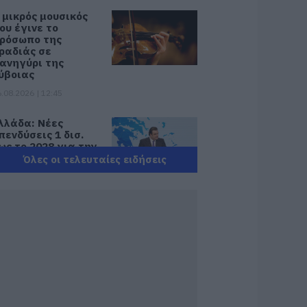
 μικρός μουσικός
ου έγινε το
ρόσωπο της
ραδιάς σε
ανηγύρι της
ύβοιας
.08.2026 | 12:45
λλάδα: Νέες
πενδύσεις 1 δισ.
ως το 2028 για την
νέργεια
Όλες οι τελευταίες ειδήσεις
.08.2026 | 12:30
λίψη στην Εύβοια:
νδρας έχασε την
ωή του
.08.2026 | 12:15
ωτιά στη Δυτική
ττική: Αυτά είναι
α μέτρα ενίσχυσης