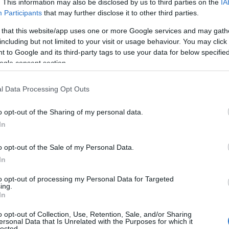
. This information may also be disclosed by us to third parties on the
IA
Participants
that may further disclose it to other third parties.
Ο
ozanimedia, η οικογένεια του 78χρονου
τ
 that this website/app uses one or more Google services and may gath
τ
ές Αρχές.
θ
including but not limited to your visit or usage behaviour. You may click 
μ
 to Google and its third-party tags to use your data for below specifi
ogle consent section.
06
Θ
l Data Processing Opt Outs
Έ
3
τ
o opt-out of the Sharing of my personal data.
α
In
06
o opt-out of the Sale of my Personal Data.
Ν
In
σ
Τ
to opt-out of processing my Personal Data for Targeted
α
ing.
In
06
o opt-out of Collection, Use, Retention, Sale, and/or Sharing
Έ
ersonal Data that Is Unrelated with the Purposes for which it
κ
lected.