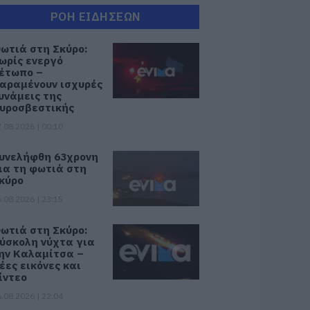
ΡΟΗ ΕΙΔΗΣΕΩΝ
ωτιά στη Σκύρο:
ωρίς ενεργό
έτωπο –
αραμένουν ισχυρές
υνάμεις της
υροσβεστικής
.08.2026 | 00:10
υνελήφθη 63χρονη
ια τη φωτιά στη
κύρο
.08.2026 | 23:15
ωτιά στη Σκύρο:
ύσκολη νύχτα για
ην Καλαμίτσα –
έες εικόνες και
ίντεο
.08.2026 | 22:04