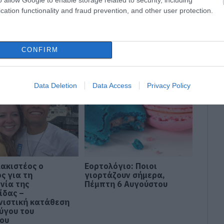
cation functionality and fraud prevention, and other user protection.
ηλεκτροπληξία
Προφυλακίστηκε ο
λεβε καλώδια – Οι
44χρονος για τη φωτιά
CONFIRM
οί του τον
στη Κεφαλονιά
λειψαν
Data Deletion
Data Access
Privacy Policy
ακιστέος ο
Εορτολόγιο: Ποιοι
ς για τη
γιορτάζουν σήμερα,
νία της
Πέμπτη 6 Αυγούστου
ίδας –
νιστική κατάθεση
ζύγου του
ου