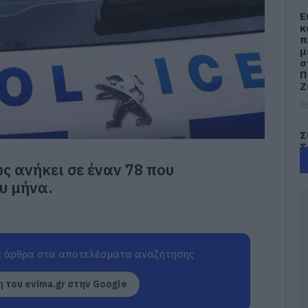
Ε
κ
π
μ
σ
Π
Ζ
06
Σ
Σ
Π
ς ανήκει σε έναν 78 που
ο
η
υ μήνα.
Ε
06
Σ
τ
 άρθρα στα αποτελέσματα αναζήτησης
έ
γ
 του evima.gr στην Google
γ
06