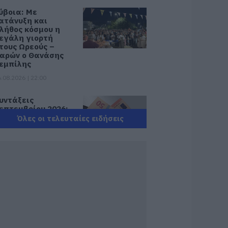
ύβοια: Με
ατάνυξη και
λήθος κόσμου η
εγάλη γιορτή
τους Ωρεούς –
αρών ο Θανάσης
εμπίλης
.08.2026 | 22:00
υντάξεις
επτεμβρίου 2026:
ότε πληρώνονται
Όλες οι τελευταίες ειδήσεις
ι δικαιούχοι – Οι
μερομηνίες του e-
ΦΚΑ
.08.2026 | 21:40
οκ στην Εύβοια με
ην κοπέλα που
πεσε από την
έφυρα: Τα νεότερα
ια την υγεία της
.08.2026 | 21:20