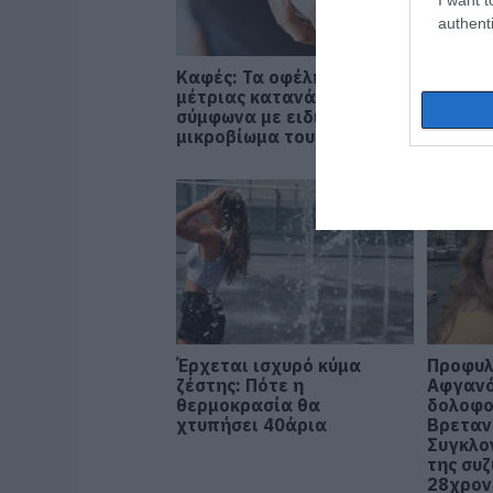
authenti
Καφές: Τα οφέλη της
Έπαθε 
μέτριας κατανάλωσης
ενώ έκ
σύμφωνα με ειδικό στο
συνεργ
μικροβίωμα του εντέρου
εγκατέ
Έρχεται ισχυρό κύμα
Προφυλ
ζέστης: Πότε η
Αφγανό
θερμοκρασία θα
δολοφο
χτυπήσει 40άρια
Βρεταν
Συγκλο
της συ
28χρον