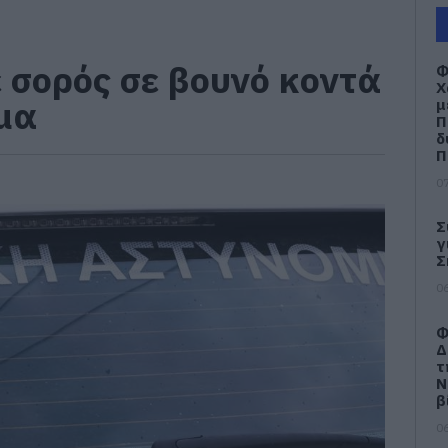
 σορός σε βουνό κοντά
Φ
Χ
μα
μ
Π
δ
Π
07
Σ
γ
Σ
06
Φ
Δ
τ
Ν
β
06