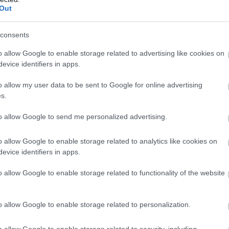
ε δεξαμενή νερού
–
Out
Σ
06
gle News
consents
Φ
o allow Google to enable storage related to advertising like cookies on
ην Εύβοια
Σ
evice identifiers in apps.
σ
σ
δήσεις
για την
Ελλάδα
και τον
Κόσμο
στο
o allow my user data to be sent to Google for online advertising
μ
ε
s.
06
to allow Google to send me personalized advertising.
Ξ
έ
o allow Google to enable storage related to analytics like cookies on
2
evice identifiers in apps.
Ε
o allow Google to enable storage related to functionality of the website
06
o allow Google to enable storage related to personalization.
o allow Google to enable storage related to security, including