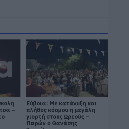
σκολη
Εύβοια: Με κατάνυξη και
τσα –
πλήθος κόσμου η μεγάλη
εο
γιορτή στους Ωρεούς –
Παρών ο Θανάσης