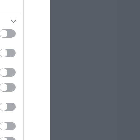
 Βίντεο από τη
ύμη
.08.2026 | 19:40
ωτιά στη Σκύρο:
υνεχίζει να καίει
το Νησί,
υγκλονιστική
αρτυρία – Νέες
ικόνες και βίντεο
.08.2026 | 19:40
εκινάει τεράστιο
ργο αξίας
.425.000€ στην
ύβοια – Δείτε πού
.08.2026 | 19:20