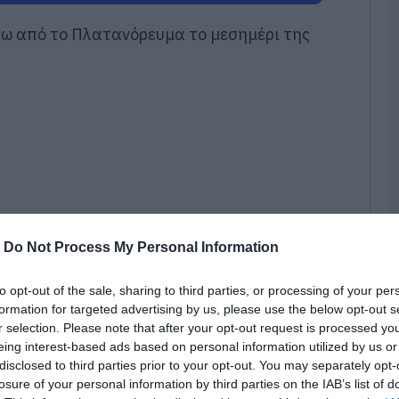
νω από το Πλατανόρευμα το μεσημέρι της
Ν
Φ
Κ
κ
μ
06
Κ
τ
κ
σ
σ
ε
-
Do Not Process My Personal Information
06
to opt-out of the sale, sharing to third parties, or processing of your per
«
formation for targeted advertising by us, please use the below opt-out s
α
r selection. Please note that after your opt-out request is processed y
Ε
Ο
eing interest-based ads based on personal information utilized by us or
μ
disclosed to third parties prior to your opt-out. You may separately opt-
8χρονο Στέργιο Βλάχο, που είχε εξαφανιστεί
losure of your personal information by third parties on the IAB’s list of
06
αι έπασχε από άνοια.