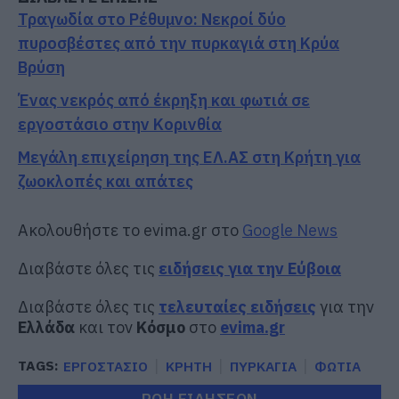
Τραγωδία στο Ρέθυμνο: Νεκροί δύο
πυροσβέστες από την πυρκαγιά στη Κρύα
Βρύση
Ένας νεκρός από έκρηξη και φωτιά σε
εργοστάσιο στην Κορινθία
Μεγάλη επιχείρηση της ΕΛ.ΑΣ στη Κρήτη για
ζωοκλοπές και απάτες
Ακολουθήστε το evima.gr στο
Google News
Διαβάστε όλες τις
ειδήσεις για την Εύβοια
Διαβάστε όλες τις
τελευταίες ειδήσεις
για την
Ελλάδα
και τον
Κόσμο
στο
evima.gr
TAGS:
ΕΡΓΟΣΤΑΣΙΟ
ΚΡΗΤΗ
ΠΥΡΚΑΓΙΑ
ΦΩΤΙΑ
ΡΟΗ ΕΙΔΗΣΕΩΝ