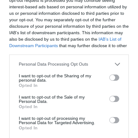
opt-out request is processed you may continue seeing
μωβ- ροζ το δημαρχείο στην
interest-based ads based on personal information utilized by
παραλία
Πέθανε κτηνοτρόφος
Εορτολόγιο: Ποιοι
us or personal information disclosed to third parties prior to
10.08.2026 | 10:40
μετά τη θανάτωση του
γιορτάζουν σήμερα,
your opt-out. You may separately opt-out of the further
κοπαδιού του
Δευτέρα 10 Αυγούστου
disclosure of your personal information by third parties on the
Έκτακτη διακοπή νερού στους
IAB’s list of downstream participants. This information may
Ωρεούς Ευβοίας
also be disclosed by us to third parties on the
IAB’s List of
10.08.2026 | 10:20
Downstream Participants
that may further disclose it to other
third parties.
Please note that this website/app uses one or more Google
Ελεγκτές της ΑΑΔΕ κατέσχεσαν
Personal Data Processing Opt Outs
σχεδόν 1300 φιάλλες παράνομου
services and may gather and store information including but
ψυκτικού υγρού φρέον (εικόνες)
not limited to your visit or usage behaviour. You may click to
I want to opt-out of the Sharing of my
personal data.
grant or deny consent to Google and its third-party tags to
10.08.2026 | 10:00
Μεγάλη φωτιά στον
Αίγινα: 48χρονος
Opted In
use your data for below specified purposes in below Google
Κουβαρά Αττικής:
ανασύρθηκε χωρίς τις
Ήχησε το 112, καίει
αισθήσεις του από τη
consent section.
Μεγάλο βήμα για την υγεία στη
I want to opt-out of the Sale of my
κοντά σε σπίτια
θάλασσα
Personal Data.
Βόρεια Εύβοια
Opted In
10.08.2026 | 09:40
I want to opt-out of processing my
Personal Data for Targeted Advertising.
Opted In
Εορτολόγιο: Ποιοι γιορτάζουν
σήμερα, Δευτέρα 10 Αυγούστου