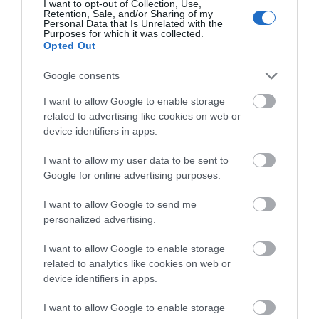
I want to opt-out of Collection, Use,
10.08.2026 | 09:20
Retention, Sale, and/or Sharing of my
Personal Data that Is Unrelated with the
Purposes for which it was collected.
Opted Out
Κινητές μονάδες της
Σκιάθος: 15χρονος
Εύβοια: Που έχει διακοπή
αστυνομίας στην
καταγγέλλει 17χρονο
ρεύματος σήμερα Δευτέρα 10
Εύβοια: Που θα
για σεξουαλική
Google consents
Αυγούστου
βρίσκονται αυτή την
κακοποίηση
10.08.2026 | 09:00
I want to allow Google to enable storage
εβδομάδα
related to advertising like cookies on web or
Μεγάλη φωτιά στον Κουβαρά
device identifiers in apps.
Αττικής: Ήχησε το 112, καίει
κοντά σε σπίτια
I want to allow my user data to be sent to
10.08.2026 | 08:40
Google for online advertising purposes.
I want to allow Google to send me
personalized advertising.
I want to allow Google to enable storage
related to analytics like cookies on web or
device identifiers in apps.
I want to allow Google to enable storage