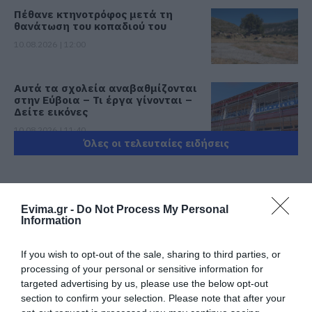
Πέθανε κτηνοτρόφος μετά τη
θανάτωση του κοπαδιού του
10.08.2026 | 12:00
Αυτά τα σχολεία αναβαθμίζονται
στην Εύβοια – Τι έργα γίνονται –
Δείτε εικόνες
10.08.2026 | 11:40
Όλες οι τελευταίες ειδήσεις
Αύγουστος στην Εύβοια: Τι θα
γίνει αύριο στα σοκάκια αυτού
χωριού
ΠΕΡΙΣΣΟΤΕΡΑ ΑΠΟ ΚΟΙΝΩΝΙΑ
10.08.2026 | 11:20
Evima.gr -
Do Not Process My Personal
Information
Η Λίμνη Ευβοίας γίνεται σημείο
συνάντησης των γεύσεων της
If you wish to opt-out of the sale, sharing to third parties, or
Στερεάς Ελλάδας
processing of your personal or sensitive information for
10.08.2026 | 11:00
targeted advertising by us, please use the below opt-out
section to confirm your selection. Please note that after your
Χαλκίδα: Γιατί φωτίστηκε στα