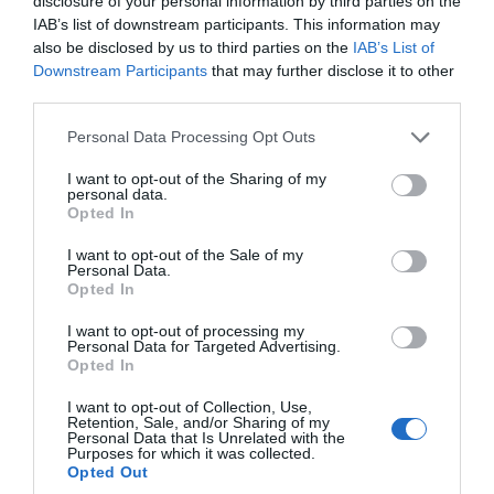
disclosure of your personal information by third parties on the
«κλείνουν» οι εκκρεμείς διασαφήσεις εξαγωγής
IAB’s list of downstream participants. This information may
βενζίνης προς την Αλβανία.
also be disclosed by us to third parties on the
IAB’s List of
Downstream Participants
that may further disclose it to other
Έτσι, κατά τις διελεύσεις από το αρμόδιο
third parties.
Τελωνείο εξόδου της Ευρωπαϊκής Ένωσης, τα
βυτιοφόρα οχήματα ημεδαπών και αλλοδαπών
Please note that this website/app uses one or more Google
Personal Data Processing Opt Outs
services and may gather and store information including but
εταιρειών, παρουσίαζαν διαφορετικό φορτίο
not limited to your visit or usage behaviour. You may click to
I want to opt-out of the Sharing of my
από το δηλωθέν, και συγκεκριμένα το ιταλικό
personal data.
grant or deny consent to Google and its third-party tags to
φορτίο αντί της βενζίνης, δίνοντας την
Opted In
use your data for below specified purposes in below Google
εντύπωση ότι είχαν πράγματι εξαχθεί
consent section.
I want to opt-out of the Sale of my
ποσότητες αμόλυβδης βενζίνης από τη
Personal Data.
Ρουμανία και τη Βουλγαρία, ενώ στην ουσία η
Opted In
πραγματική βενζίνη είχε ήδη διοχετευθεί στην
I want to opt-out of processing my
εγχώρια αγορά, χωρίς καταβολή των
Personal Data for Targeted Advertising.
προβλεπόμενων φόρων και τελωνειακών
Opted In
επιβαρύνσεων.
I want to opt-out of Collection, Use,
Retention, Sale, and/or Sharing of my
Με τον τρόπο αυτό, το κύκλωμα επιτύγχανε
Personal Data that Is Unrelated with the
Purposes for which it was collected.
διπλό όφελος: αφενός την αποφυγή καταβολής
Opted Out
των νόμιμων φορολογικών επιβαρύνσεων και