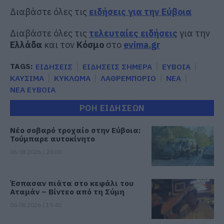
Διαβάστε όλες τις
ειδήσεις για την Εύβοια
Διαβάστε όλες τις
τελευταίες ειδήσεις
για την
Ελλάδα
και τον
Κόσμο
στο
evima.gr
TAGS:
ΕΙΔΗΣΕΙΣ
ΕΙΔΗΣΕΙΣ ΣΗΜΕΡΑ
ΕΥΒΟΙΑ
ΚΑΥΣΙΜΑ
ΚΥΚΛΩΜΑ
ΛΑΘΡΕΜΠΟΡΙΟ
ΝΕΑ
ΝΕΑ ΕΥΒΟΙΑ
ΡΟΗ ΕΙΔΗΣΕΩΝ
Νέο σοβαρό τροχαίο στην Εύβοια:
Τούμπαρε αυτοκίνητο
06.08.2026 | 20:00
Έσπασαν πιάτα στο κεφάλι του
Αταμάν – Βίντεο από τη Σύμη
06.08.2026 | 19:40