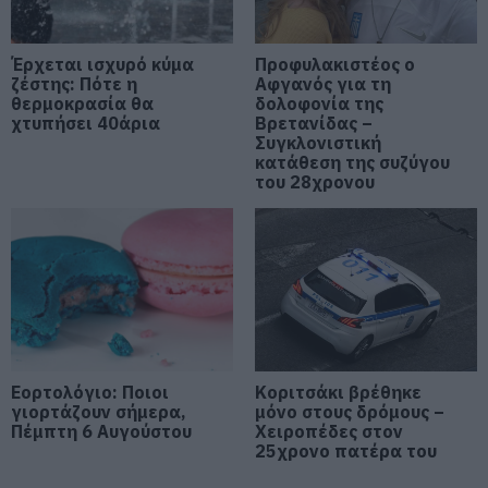
Προφυλακίστηκε ο 44χρονος για
τη φωτιά στη Κεφαλονιά
06.08.2026 | 17:00
Έρχεται ισχυρό κύμα
Προφυλακιστέος ο
ζέστης: Πότε η
Αφγανός για τη
θερμοκρασία θα
δολοφονία της
Καμία μόνιμη πρόσληψη
χτυπήσει 40άρια
Βρετανίδας –
δασκάλων στην Εύβοια – Το θέμα
Συγκλονιστική
πάει στην βουλή
κατάθεση της συζύγου
του 28χρονου
06.08.2026 | 16:45
Έρχεται ισχυρό κύμα ζέστης:
Πότε η θερμοκρασία θα χτυπήσει
40άρια
06.08.2026 | 16:30
Εύβοια: Τέλος στις παράνομες
χωματερές – Έρχονται πρόστιμα
για όσους πετούν ογκώδη
Εορτολόγιο: Ποιοι
Κοριτσάκι βρέθηκε
απορρίμματα
γιορτάζουν σήμερα,
μόνο στους δρόμους –
Πέμπτη 6 Αυγούστου
Χειροπέδες στον
06.08.2026 | 16:15
25χρονο πατέρα του
Προφυλακιστέος ο Αφγανός για