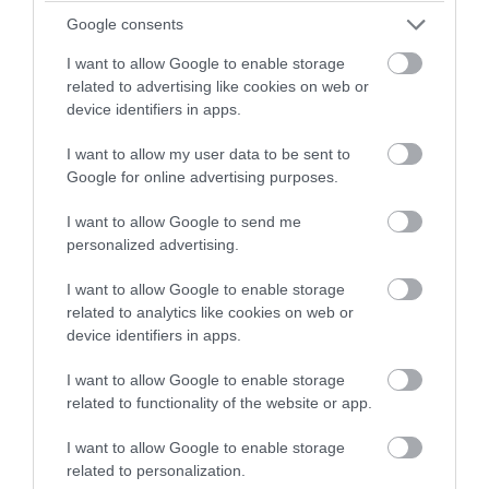
αφετέρου τη διασφάλιση της νομιμοφάνειας,
Google consents
μέσω παραπλανητικών εγγράφων και
I want to allow Google to enable storage
δηλώσεων.
related to advertising like cookies on web or
device identifiers in apps.
Περαιτέρω, οι ποσότητες της βενζίνης που δεν
εξάγονταν αποθηκεύονταν προσωρινά σε
I want to allow my user data to be sent to
εγκαταστάσεις σε περιοχή της Θεσσαλονίκης,
Google for online advertising purposes.
που μισθώνονταν από τον αρχηγό της
υποομάδας και εν συνεχεία, με τη χρήση
I want to allow Google to send me
εικονικών παραστατικών μεταφέρονταν σε
personalized advertising.
χώρους της Δυτικής Αττικής. Εκεί,
διοχετεύονταν σε πρατήρια καυσίμων, τα οποία
I want to allow Google to enable storage
συνδέονταν με τον κεντρικό πυρήνα της
related to analytics like cookies on web or
device identifiers in apps.
οργάνωσης.
I want to allow Google to enable storage
Για την κάλυψη της δράσης τους, τα μέλη της
related to functionality of the website or app.
δεύτερης υποομάδας, είχαν αναπτύξει ένα
ολόκληρο πλέγμα μεθοδεύσεων:
I want to allow Google to enable storage
related to personalization.
– εφοδίαζαν τους οδηγούς των βυτιοφόρων με