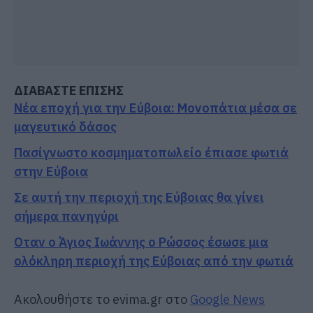
ΔΙΑΒΑΣΤΕ ΕΠΙΣΗΣ
Νέα εποχή για την Εύβοια: Μονοπάτια μέσα σε
μαγευτικό δάσος
Πασίγνωστο κοσμηματοπωλείο έπιασε φωτιά
στην Εύβοια
Σε αυτή την περιοχή της Εύβοιας θα γίνει
σήμερα πανηγύρι
Οταν ο Άγιος Ιωάννης ο Ρώσσος έσωσε μια
ολόκληρη περιοχή της Εύβοιας από την φωτιά
Ακολουθήστε το evima.gr στο
Google News