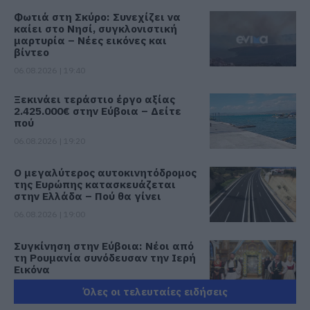
Φωτιά στη Σκύρο: Συνεχίζει να
καίει στο Νησί, συγκλονιστική
μαρτυρία – Νέες εικόνες και
βίντεο
06.08.2026 | 19:40
Ξεκινάει τεράστιο έργο αξίας
2.425.000€ στην Εύβοια – Δείτε
πού
06.08.2026 | 19:20
Ο μεγαλύτερος αυτοκινητόδρομος
της Ευρώπης κατασκευάζεται
στην Ελλάδα – Πού θα γίνει
06.08.2026 | 19:00
Συγκίνηση στην Εύβοια: Νέοι από
τη Ρουμανία συνόδευσαν την Ιερή
Εικόνα
06.08.2026 | 18:40
Όλες οι τελευταίες ειδήσεις