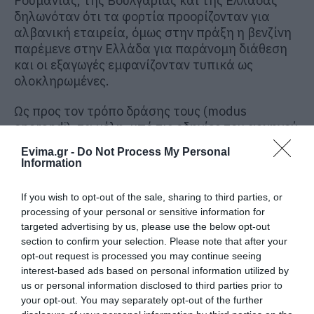
Ρουμανίας, της Βουλγαρίας και της Ελλάδας
δηλωνόταν ότι τα φορτία προορίζονταν για
αλβανική εταιρεία, όμως στην πράξη η βενζίνη
παρέμενε στην Ελλάδα για παράνομη διάθεση
και οι εξαγωγές εμφανίζονταν τυπικά ως
ολοκληρωμένες.
Ως προς τον τρόπο δράσης τους (modus
operandi), τα μέλη, υπό τις οδηγίες του αρχηγού
της υποομάδας, προμηθεύονταν από την Ιταλία
Evima.gr -
Do Not Process My Personal
ποσότητες ελαίων πετρελαίου, τα οποία ήταν
Information
διαφορετικής δασμοφορολογικής κλάσης και
είδους από το δηλωμένο στην εκάστοτε
If you wish to opt-out of the sale, sharing to third parties, or
διασάφηση εξαγωγής φορτίο. Τα προϊόντα
processing of your personal or sensitive information for
αυτά, τα οποία δεν υπάγονται σε ειδικό φόρο
targeted advertising by us, please use the below opt-out
κατανάλωσης, δηλώνονταν προσχηματικά ότι
section to confirm your selection. Please note that after your
προορίζονταν για ελληνική εταιρεία, με τόπο
opt-out request is processed you may continue seeing
παράδοσης περιοχή της Θεσσαλονίκης, δήθεν
interest-based ads based on personal information utilized by
us or personal information disclosed to third parties prior to
έδρα ανύπαρκτης νομικής οντότητας, ενώ στην
your opt-out. You may separately opt-out of the further
πραγματικότητα χρησιμοποιούνταν για να