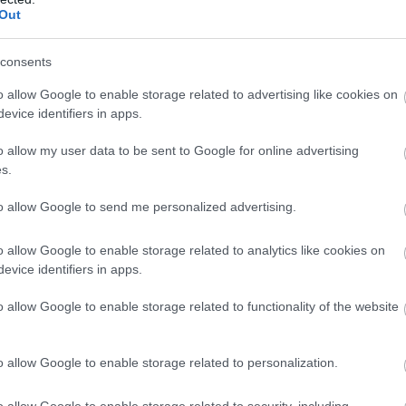
οφέλη για την τοπική κοινωνία
Σ
Out
 τη Δημόσια Υγεία.
σ
σ
μ
consents
ε
o allow Google to enable storage related to advertising like cookies on
06
evice identifiers in apps.
Ξ
o allow my user data to be sent to Google for online advertising
έ
2
s.
Ε
to allow Google to send me personalized advertising.
06
Ο
o allow Google to enable storage related to analytics like cookies on
α
evice identifiers in apps.
τ
κ
o allow Google to enable storage related to functionality of the website
σ
θ
06
gle News
o allow Google to enable storage related to personalization.
ην Εύβοια
o allow Google to enable storage related to security, including