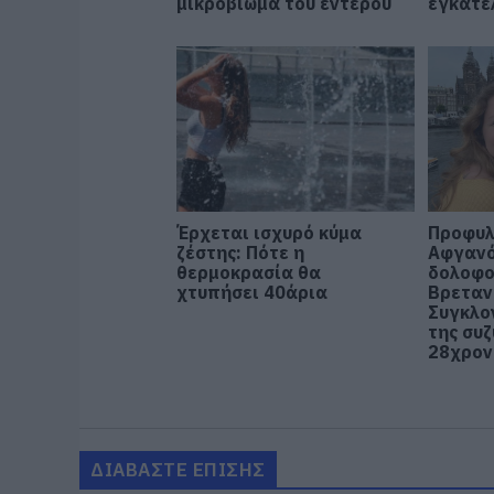
μικροβίωμα του εντέρου
εγκατέ
Έρχεται ισχυρό κύμα
Προφυλ
ζέστης: Πότε η
Αφγανό
θερμοκρασία θα
δολοφο
χτυπήσει 40άρια
Βρεταν
Συγκλο
της συ
28χρον
ΔΙΑΒΑΣΤΕ ΕΠΙΣΗΣ