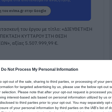
μ
06
 του evima.gr στην Google
Κ
τ
κ
ατασκευή του έργου
με τίτλο
:
«ΔΙΕΥΘΕΤΗΣΗ
σ
 ΕΠΕΚΤΑΣΗ ΚΥΤΤΑΡΟΥ ΣΤΗ ΘΕΣΗ
σ
ε
ΕΩΝ»
, αξίας 5.507.999,99 €.
06
«
α
Ε
-
Do Not Process My Personal Information
Ο
μ
to opt-out of the sale, sharing to third parties, or processing of your per
06
formation for targeted advertising by us, please use the below opt-out s
r selection. Please note that after your opt-out request is processed y
Ο
τ
eing interest-based ads based on personal information utilized by us or
τ
disclosed to third parties prior to your opt-out. You may separately opt-
θ
losure of your personal information by third parties on the IAB’s list of
μ