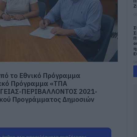
Π
Ζ
06
Σ
Σ
Π
ο
η
Ε
06
από το Εθνικό Πρόγραμμα
Σ
τ
ιακό Πρόγραμμα «ΤΠΑ
έ
ΓΕΙΑΣ-ΠΕΡΙΒΑΛΛΟΝΤΟΣ 2021-
γ
γ
ακού Προγράμματος Δημοσιών
06
Ν
Φ
Κ
κ
 άρθρα στα αποτελέσματα αναζήτησης