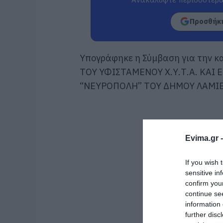
Προσθήκη
Υ
πογράφηκε η Σύμβαση για την κ
ΤΟΥ ΥΦΙΣΤΑΜΕΝΟΥ Χ.Υ.Τ.Α. ΚΑΙ
“ΝΕΥΡΟΠΟΛΗ” ΤΟΥ ΔΗΜΟΥ ΛΑΜΙ
Evima.gr 
If you wish 
sensitive in
confirm you
continue se
information 
further disc