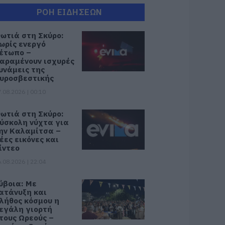
ΡΟΗ ΕΙΔΗΣΕΩΝ
ωτιά στη Σκύρο:
ωρίς ενεργό
έτωπο –
αραμένουν ισχυρές
υνάμεις της
υροσβεστικής
.08.2026 | 00:10
ωτιά στη Σκύρο:
ύσκολη νύχτα για
ην Καλαμίτσα –
έες εικόνες και
ίντεο
.08.2026 | 22:04
ύβοια: Με
ατάνυξη και
λήθος κόσμου η
εγάλη γιορτή
τους Ωρεούς –