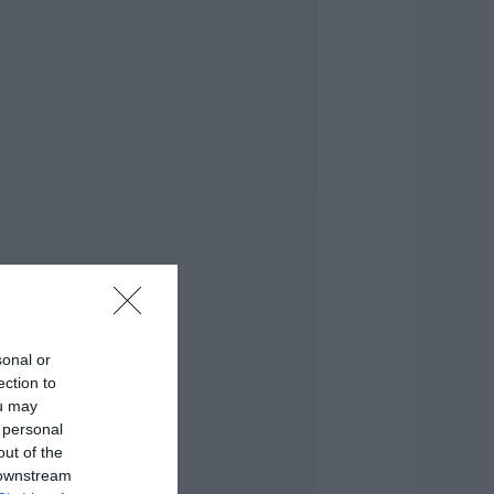
ονάδα – Νέο βίντεο
.08.2026 | 21:00
αφές: Τα οφέλη
ης μέτριας
ατανάλωσης
ύμφωνα με ειδικό
το μικροβίωμα του
ντέρου
.08.2026 | 21:00
Ανάσα» για τους
γρότες στην
ύβοια:
λοκληρώθηκε
εγάλο έργο
sonal or
.08.2026 | 20:40
ection to
ou may
 λόγος που
ηγανίζουμε ψάρια
 personal
ου Σωτήρος – Πως
out of the
α κάνετε το τέλειο
 downstream
αγείρεμα