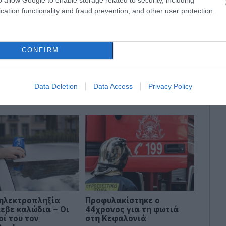
cation functionality and fraud prevention, and other user protection.
δήσεις
για την
Ελλάδα
και τον
Κόσμο
στο
CONFIRM
Data Deletion
Data Access
Privacy Policy
ηλεκτροπληξία
Προφυλακίστηκε ο
λεβε καλώδια – Οι
44χρονος για τη φωτιά
οί του τον
στη Κεφαλονιά