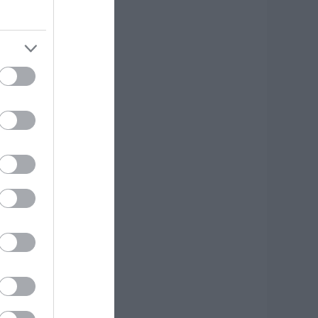
υνεχίζει να καίει
το Νησί,
υγκλονιστική
αρτυρία – Νέες
ικόνες και βίντεο
.08.2026 | 19:40
εκινάει τεράστιο
ργο αξίας
.425.000€ στην
ύβοια – Δείτε πού
.08.2026 | 19:20
 μεγαλύτερος
υτοκινητόδρομος
ης Ευρώπης
ατασκευάζεται
την Ελλάδα – Πού
α γίνει
.08.2026 | 19:00