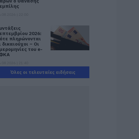
αρών ο Θανάσης
εμπίλης
.08.2026 | 22:00
υντάξεις
επτεμβρίου 2026:
ότε πληρώνονται
ι δικαιούχοι – Οι
μερομηνίες του e-
ΦΚΑ
.08.2026 | 21:40
Όλες οι τελευταίες ειδήσεις
οκ στην Εύβοια με
ην κοπέλα που
πεσε από την
έφυρα: Τα νεότερα
ια την υγεία της
.08.2026 | 21:20
εότερα για τη
ωτιά στη Σκύρο:
ινδύνευσε
τηνοτροφική