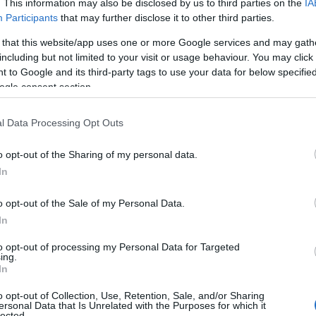
. This information may also be disclosed by us to third parties on the
IA
06
Participants
that may further disclose it to other third parties.
 that this website/app uses one or more Google services and may gath
Θ
Εθνικό Πρόγραμμα Ανάπτυξης στο
Έ
including but not limited to your visit or usage behaviour. You may click 
3
 ΠΕΡΙΒΑΛΛΟΝΤΟΣ ΚΑΙ ΕΝΕΡΓΕΙΑΣ-
 to Google and its third-party tags to use your data for below specifi
τ
ogle consent section.
ω του Αναπτυξιακού Προγράμματος
α
06
l Data Processing Opt Outs
Ν
σ
o opt-out of the Sharing of my personal data.
υ υφιστάμενου Χ.Υ.Τ.Α. Λαμίας και στην
Τ
In
α
ωρητικότητας περί τα 450.000 m
3
, το οποίο
06
κών της εξυπηρετούμενης περιοχής μέχρι την
o opt-out of the Sale of my Personal Data.
In
μένης διαχείρισης αποβλήτων
μέσω ΣΔΙΤ
Έ
κ
to opt-out of processing my Personal Data for Targeted
–
ing.
Σ
In
σύμφωνα με τις απαιτήσεις και τις
06
εθνικής νομοθεσίας περί υγειονομικής ταφής
o opt-out of Collection, Use, Retention, Sale, and/or Sharing
ersonal Data that Is Unrelated with the Purposes for which it
Φ
lected.