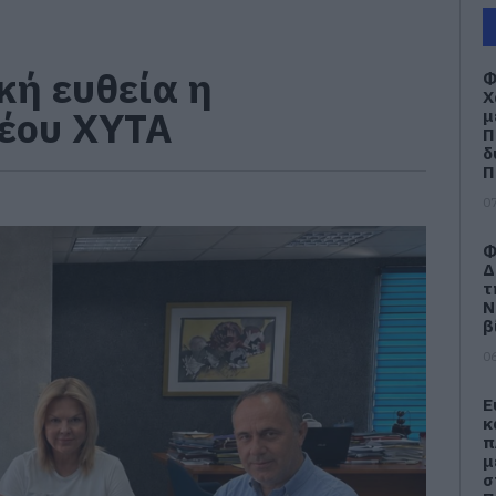
κή ευθεία η
Φ
Χ
νέου ΧΥΤΑ
μ
Π
δ
Π
07
Φ
Δ
τ
Ν
β
06
Ε
κ
π
μ
σ