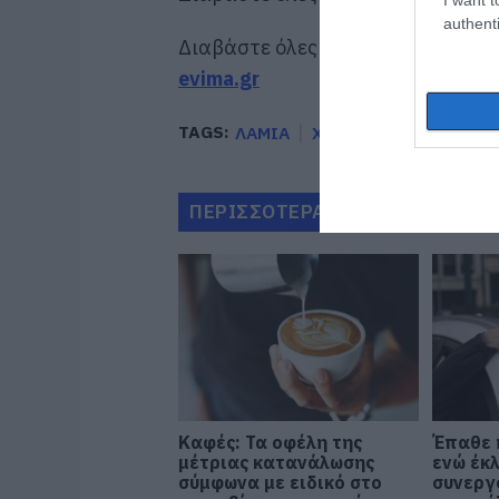
authenti
Διαβάστε όλες τις
τελευταίες ει
evima.gr
TAGS:
ΛΑΜΙΑ
ΧΥΤΑ
ΠΕΡΙΣΣΟΤΕΡΑ ΑΠΟ ΚΟΙΝΩΝΙΑ
Καφές: Τα οφέλη της
Έπαθε 
μέτριας κατανάλωσης
ενώ έκ
σύμφωνα με ειδικό στο
συνεργ